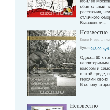
юбилее Москов
обаятельный ч
рассказчик, не
отличного юмо
Высоковски...
Неизвестно
Книга Игорь Шихм
Купить
243.00 руб.
Одесса 60-х го
неповторимым 
юмором и само
в этой среде, 
героями своих 
В основу второй
Неизвестно