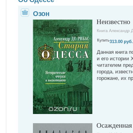
Озон
Неизвестно
Книга Александр Д
Купить
313.00 руб.
Данная книга 
и его истории X
читателем пре
города, извест
горожане, их п
Осажденная