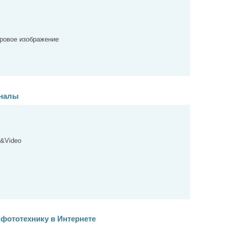
фровое изображение
рналы
o&Video
 фототехнику в Интернете