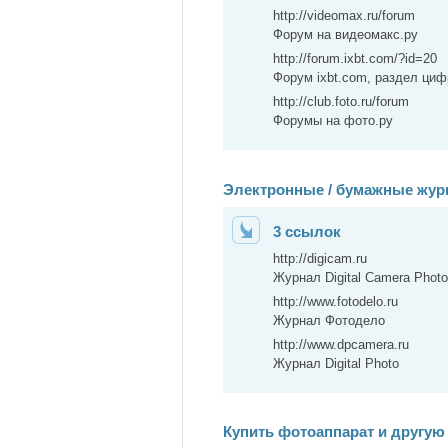
http://videomax.ru/forum
Форум на видеомакс.ру
http://forum.ixbt.com/?id=20
Форум ixbt.com, раздел ци
http://club.foto.ru/forum
Форумы на фото.ру
Электронные / бумажные жу
3 ссылок
http://digicam.ru
Журнал Digital Camera Phot
http://www.fotodelo.ru
Журнал Фотодело
http://www.dpcamera.ru
Журнал Digital Photo
Купить фотоаппарат и другую