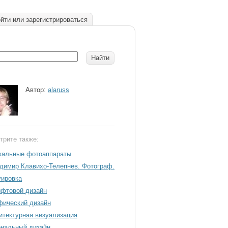
йти или зарегистрироваться
Автор:
alaruss
трите также:
кальные фотоаппараты
димир Клавихо-Телепнев. Фотограф.
уировка
фтовой дизайн
фический дизайн
итектурная визуализация
нальный дизайн