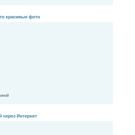
то красивые фото
виной
 через Интернет