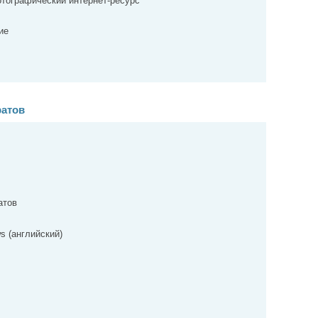
тографический интернет-ресурс
ие
атов
атов
ws (английский)