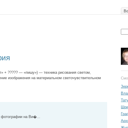
Во
фия
ет» + ????? — «пишу») — техника рисования светом,
ение изображения на материальном светочувствительном
Смо
Зер
Вла
Тат
Шри
Гра
 фотографии на Ви�...
Арх
Жур