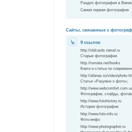
Раздел фотография в Викикн
Самая первая фотография
Сайты, связанные с фотогра
9 ссылок
http://oldcards.narod.ru
Старые фотографии
http://rumata.net/books
Книги и статьи по современ
http://afanas.ru/video/photo.h
Статья «Разумно о фото»;
http://www.webcomfort.com.u
Фотографии, слайды, фотов
http://www.fotohistory.ru
История фотографии
http://www.foto-info.ru
Фото-инфо
http://www.photographer.ru