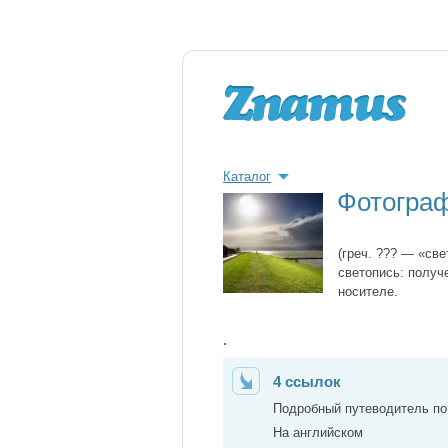
Каталог
Фотогра
(греч. ??? — «св
светопись: получ
носителе.
.
4 ссылок
Подробный путеводитель по
На английском