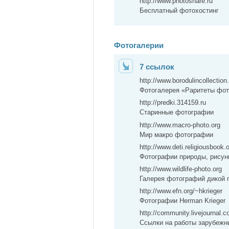
http://www.photoshare.ru
Бесплатный фотохостинг
Фотогалерии
7 ссылок
http://www.borodulincollectio
Фотогалерея «Раритеты фо
http://predki.314159.ru
Старинные фотографии
http://www.macro-photo.org
Мир макро фотографии
http://www.deti.religiousbook.
Фотографии природы, рисун
http://www.wildlife-photo.org
Галерея фотографий дикой 
http://www.efn.org/~hkrieger
Фотографии Herman Krieger
http://community.livejournal.
Ссылки на работы зарубеж