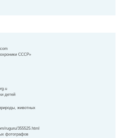
n.com
тохроники СССР»
org.u
ки детей
природы, животных
com/ruguru/355525.html
ных фотографов