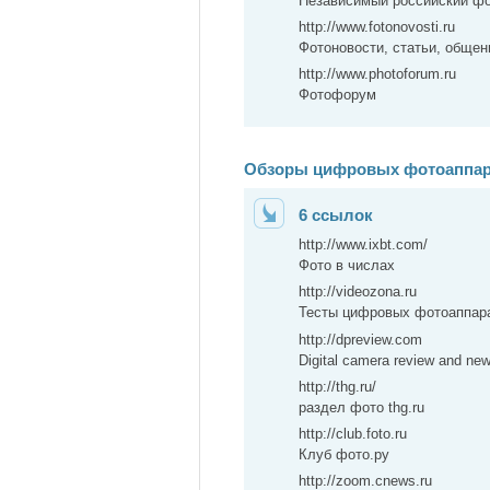
Независимый российский фо
http://www.fotonovosti.ru
Фотоновости, статьи, общен
http://www.photoforum.ru
Фотофорум
Обзоры цифровых фотоаппар
6 ссылок
http://www.ixbt.com/
Фото в числах
http://videozona.ru
Тесты цифровых фотоаппар
http://dpreview.com
Digital camera review and ne
http://thg.ru/
раздел фото thg.ru
http://club.foto.ru
Клуб фото.ру
http://zoom.cnews.ru