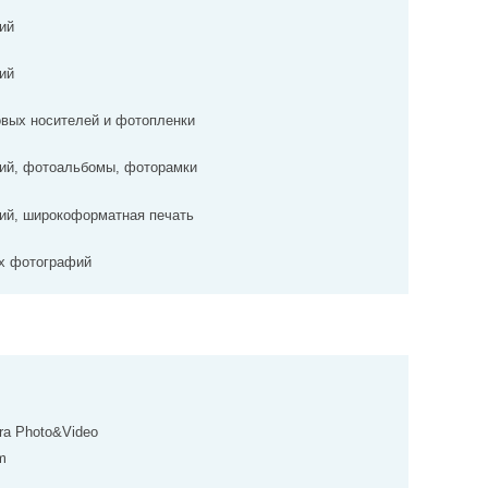
ий
ий
вых носителей и фотопленки
ий, фотоальбомы, фоторамки
ий, широкоформатная печать
х фотографий
ra Photo&Video
m