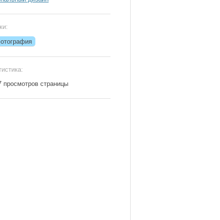
ки:
отография
тистика:
7 просмотров страницы