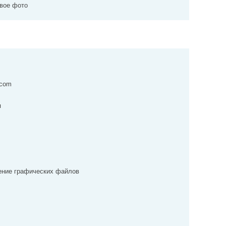
вое фото
.com
я
ение графических файлов