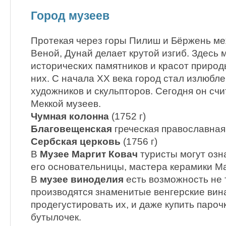
Город музеев
Протекая через горы Пилиш и Бёржень м
Веной, Дунай делает крутой изгиб. Здесь
исторических памятников и красот природ
них. С начала XX века город стал излюб
художников и скульпторов. Сегодня он сч
Меккой музеев.
Чумная колонна
(1752 г)
Благовещенская
греческая православна
Сербская церковь
(1756 г)
В
Музее Маргит Ковач
туристы могут озн
его основательницы, мастера керамики М
В
музее виноделия
есть возможность не т
производятся знаменитые венгерские вина
продегустировать их, и даже купить паро
бутылочек.