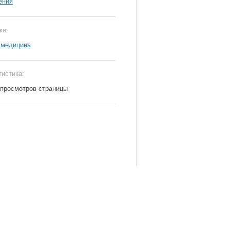
ения
ки:
медицина
тистика:
 просмотров страницы