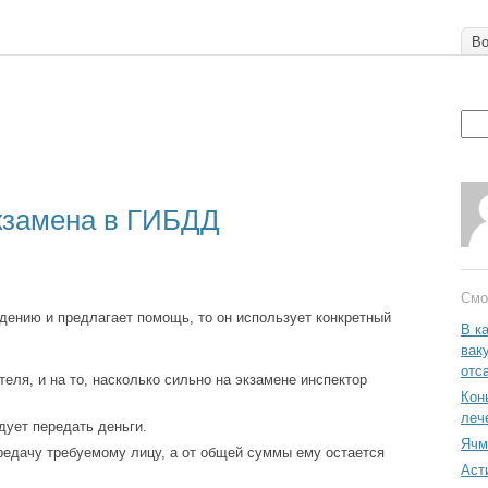
Во
кзамена в ГИБДД
Смо
ждению и предлагает помощь, то он использует конкретный
В к
вак
отс
еля, и на то, насколько сильно на экзамене инспектор
Кон
леч
дует передать деньги.
Ячм
редачу требуемому лицу, а от общей суммы ему остается
Аст