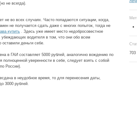
леч
но не всегда).
Мет
ет не во всех случаях. Часто попадаются ситуации, когда,
мен не получается сдать даже с многих попыток, тогда не
ава купить
. Здесь уже имеет место недобросовестное
, убеждающих водителя в том, что они обо всем
о оставили деньги себе.
Ста
703
ена в ГАИ составляет 5000 рублей, аналогично вождению по
ля полноценной уверенности в себе, следует взять с собой
по России).
есдача в неудобное время, то для перенесения даты,
до 3000 рублей.