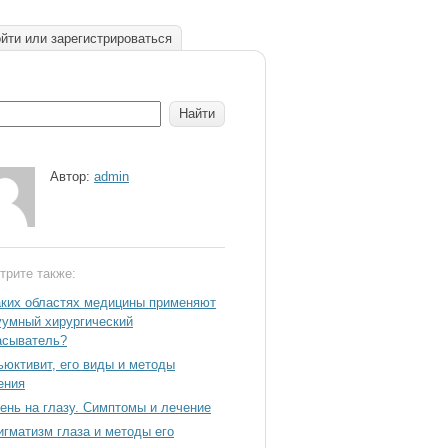
йти или зарегистрироваться
Автор:
admin
трите также:
аких областях медицины применяют
уумный хирургический
асыватель?
ьюктивит, его виды и методы
ения
ень на глазу. Симптомы и лечение
игматизм глаза и методы его