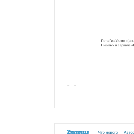
Пета Гиа Уилсон (анг
Никиты? в сериале «
←
→
Что нового
Авто