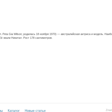
л. Peta Gia Wilson; родилась 18 ноября 1970) — австралийская актриса и модель. Наи
Её звали Никита». Рост 178 сантиметров.
Znam
ры
Каталог
Новые статьи