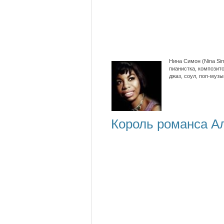
Нина Симон (Nina Si
пианистка, композит
джаз, соул, поп-музы
Король романса А