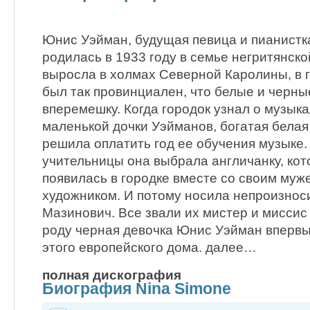
Юнис Уэйман, будущая певица и пианистк
родилась в 1933 году в семье негритянск
выросла в холмах Северной Каролины, в г
был так провинциален, что белые и черны
вперемешку. Когда городок узнал о музык
маленькой дочки Уэйманов, богатая бела
решила оплатить год ее обучения музыке.
учительницы она выбрала англичанку, кот
появилась в городке вместе со своим муж
художником. И потому носила непроизно
Мазинович. Все звали их мистер и миссис
роду черная девочка Юнис Уэйман впервы
этого европейского дома. далее…
полная дискография
Биография Nina Simone