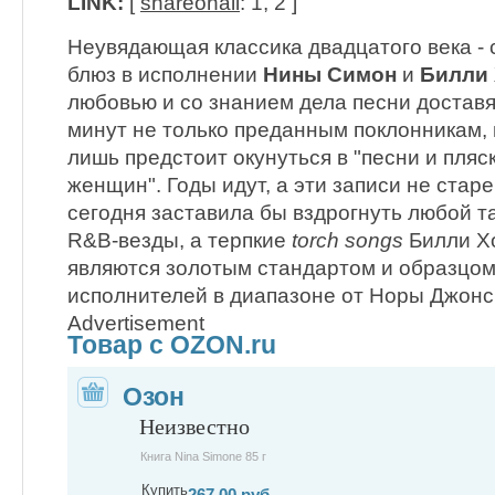
LINK:
[
shareonall
: 1, 2 ]
Неувядающая классика двадцатого века - с
блюз в исполнении
Нины Симон
и
Билли
любовью и со знанием дела песни достав
минут не только преданным поклонникам, 
лишь предстоит окунуться в "песни и пля
женщин". Годы идут, а эти записи не стар
сегодня заставила бы вздрогнуть любой 
R&B-везды, а терпкие
torch songs
Билли Хо
являются золотым стандартом и образцом
исполнителей в диапазоне от Норы Джонс
Advertisement
Товар с OZON.ru
Озон
Неизвестно
Книга Nina Simone 85 г
Купить
267.00 руб.