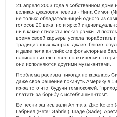
21 апреля 2003 года в собственном доме 
великая джазовая певица - Нина Симон (N
не только обладательницей одного из са
голосов 20 века, но и яркой индивидуаль
ни в какие стилистические рамки. И поэт
время своей карьеры успела поработать п
традиционных жанрах: джазе, блюзе, соул
и даже пела английские фольклорные бал
написанных ею песен практически потеряли
они исполняются другими музыкантами.
Проблема расизма никогда не казалась С
даже свое решение покинуть Америку в 19
из-за того что, будучи темнокожей, "прих
платить за борьбу с истеблишментом".
Ее песни записывали Animals, Джо Кокер (
Гэбриел (Peter Gabriel), Шаде (Sade), Арет