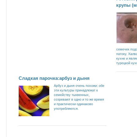
крупы (м
семечек подс
патоку. Халв
кухне и явля
турецкой кух
Сладкая парочка:арбуз и дыня
Арбуз и дыня очень похожи: обе
эти культуры принадлежат к
семейству тыквенных,
созревают в одно и то же время
и практически одинаково
употребляются.