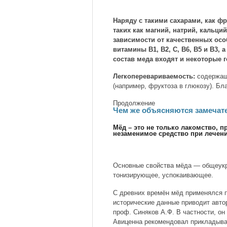
Наряду с такими сахарами, как фр
таких как магний, натрий, кальци
зависимости от качественных осо
витамины B1, B2, C, B6, B5 и B3, 
состав меда входят и некоторые 
Легкоперевариваемость:
содержащи
(например, фруктоза в глюкозу). Бл
Продолжение
Чем же объясняются замечат
Мёд – это не только лакомство, пр
незаменимое средство при лечен
Основные свойства мёда — общеукр
тонизирующее, успокаивающее.
С древних времён мёд применялся 
исторические данные приводит авто
проф. Синяков А.Ф. В частности, он 
Авиценна рекомендовал прикладыват