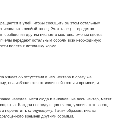
ращается в улей, чтобы сообщить об этом остальным.
ет исполнять особый танец. Этот танец — средство
ля сообщения другим пчелам о местоположении цветов.
 пчелы передают остальным особям всю необходимую
сти полета к источнику корма.
ла узнает об отсутствии в нем нектара и сразу же
ому, она избавляется от излишней траты и времени, и
 ранее наведавшиеся сюда и выкачавшие весь нектар, метят
вещества. Каждая последующая пчела, уловив этот запах,
а и перелетит к следующему. Таким образом, пчелы
драгоценного времени другими особями.