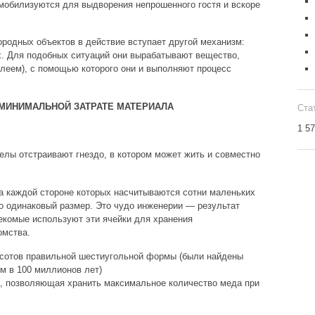
 мобилизуются для выдворения непрошенного гостя и вскоре
родных объектов в действие вступает другой механизм:
. Для подобных ситуаций они вырабатывают вещество,
леем), с помощью которого они и выполняют процесс
МИНИМАЛЬНОЙ ЗАТРАТЕ МАТЕРИАЛА
Ста
1 5
елы отстраивают гнездо, в котором может жить и совместно
на каждой стороне которых насчитываются сотни маленьких
о одинаковый размер. Это чудо инженерии — результат
екомые используют эти ячейки для хранения
омства.
 сотов правильной шестиугольной формы (были найдены
м в 100 миллионов лет)
, позволяющая хранить максимальное количество меда при