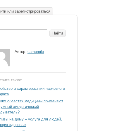
йти или зарегистрироваться
Автор:
camomile
трите также:
ройство и характеристики наркозного
арата
аких областях медицины применяют
уумный хирургический
асыватель?
лизы на дому – услуга для людей,
ящих здоровье