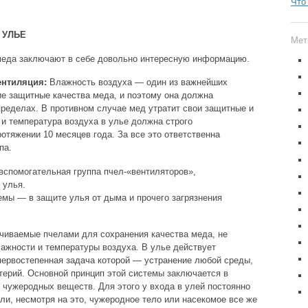
Что
 УЛЬЕ
Мет
 меда заключают в себе довольно интересную информацию.
ентиляция:
Влажность воздуха — один из важнейших
е защитные качества меда, и поэтому она должна
пределах. В противном случае мед утратит свои защитные и
 и температура воздуха в улье должна строго
ротяжении 10 месяцев года. За все это ответственна
па.
 вспомогательная группа пчел-«вентиляторов»,
 улья.
емы — в защите улья от дыма и прочего загрязнения
чиваемые пчелами для сохранения качества меда, не
ажности и температуры воздуха. В улье действует
первостепенная задача которой — устранение любой среды,
терий. Основной принцип этой системы заключается в
 чужеродных веществ. Для этого у входа в улей постоянно
ли, несмотря на это, чужеродное тело или насекомое все же