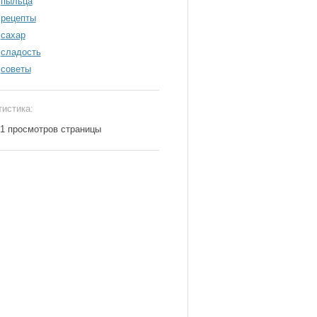
пыльца
рецепты
сахар
сладость
советы
тистика:
71 просмотров страницы