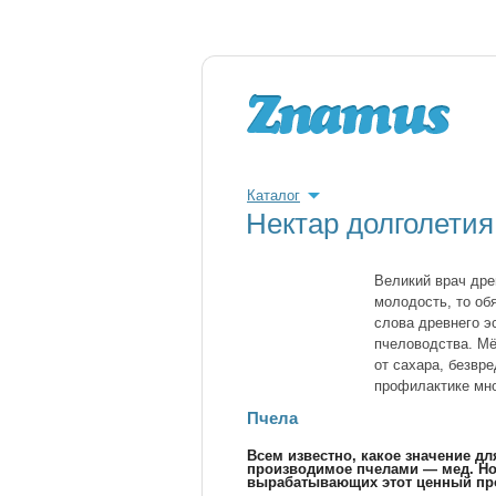
Каталог
Нектар долголетия
Великий врач дре
молодость, то о
слова древнего э
пчеловодства. Мёд
от сахара, безвр
профилактике мн
Пчела
Всем известно, какое значение дл
производимое пчелами — мед. Но
вырабатывающих этот ценный про