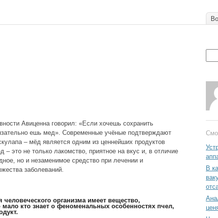
Во
вности Авиценна говорил: «Если хочешь сохранить
бязательно ешь мед». Современные учёные подтверждают
Смо
скулапа – мёд является одним из ценнейших продуктов
Уст
 – это не только лакомство, приятное на вкус и, в отличие
апп
едное, но и незаменимое средство при лечении и
В к
ожества заболеваний.
вак
отс
Ана
я человеческого организма имеет вещество,
 мало кто знает о феноменальных особенностях пчел,
цен
дукт.