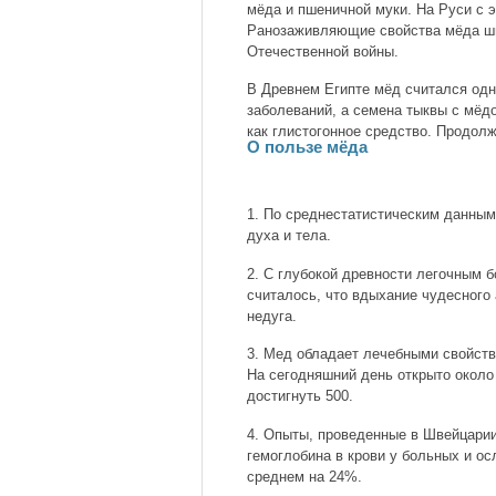
мёда и пшеничной муки. На Руси с 
Ранозаживляющие свойства мёда ши
Отечественной войны.
В Древнем Египте мёд считался од
заболеваний, а семена тыквы с мё
как глистогонное средство. Продол
О пользе мёда
1. По среднестатистическим данны
духа и тела.
2. С глубокой древности легочным б
считалось, что вдыхание чудесного
недуга.
3. Мед обладает лечебными свойств
На сегодняшний день открыто около
достигнуть 500.
4. Опыты, проведенные в Швейцарии
гемоглобина в крови у больных и о
среднем на 24%.