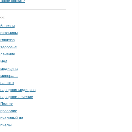
 такое коксит?
ки:
болезни
витамины
глюкоза
здоровье
лечение
мед
медицина
минералы
напиток
народная медицина
народное лечение
Польза
прополис
пчелиный яд
пчелы