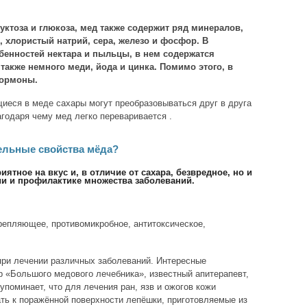
уктоза и глюкоза, мед также содержит ряд минералов,
й, хлористый натрий, сера, железо и фосфор. В
бенностей нектара и пыльцы, в нем содержатся
а также немного меди, йода и цинка. Помимо этого, в
гормоны.
еся в меде сахары могут преобразовываться друг в друга
агодаря чему мед легко переваривается .
ельные свойства мёда?
иятное на вкус и, в отличие от сахара, безвредное, но и
ии и профилактике множества заболеваний.
епляющее, противомикробное, антитоксическое,
при лечении различных заболеваний. Интересные
р «Большого медового лечебника», известный апитерапевт,
упоминает, что для лечения ран, язв и ожогов кожи
ь к поражённой поверхности лепёшки, приготовляемые из