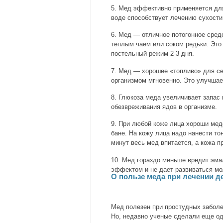
5. Мед эффективно применяется для
воде способствует лечению сухости 
6. Мед — отличное потогонное сред
теплым чаем или соком редьки. Это
постельный режим 2-3 дня.
7. Мед — хорошее «топливо» для с
организмом мгновенно. Это улучшае
8. Глюкоза меда увеличивает запас 
обезвреживания ядов в организме.
9. При любой коже лица хороши мед
бане. На кожу лица надо нанести то
минут весь мед впитается, а кожа пр
10. Мед гораздо меньше вредит эма
эффектом и не дает развиваться м
О пользе меда при лечении д
Мед полезен при простудных заболе
Но, недавно ученые сделали еще о