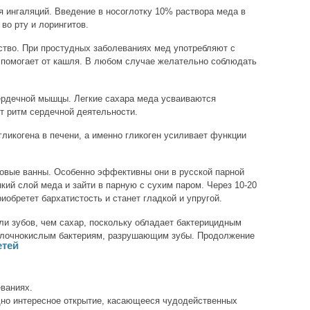
 ингаляций. Введение в носоглотку 10% раствора меда в
во рту и лорингитов.
ство. При простудных заболеваниях мед употребляют с
 помогает от кашля. В любом случае желательно соблюдать
ердечной мышцы. Легкие сахара меда усваиваются
т ритм сердечной деятельности.
гликогена в печени, а именно гликоген усиливает функции
овые ванны. Особенно эффективны они в русской парной
нкий слой меда и зайти в парную с сухим паром. Через 10-20
иобретет бархатистость и станет гладкой и упругой.
ли зубов, чем сахар, поскольку обладает бактерицидным
олочнокислым бактериям, разрушающим зубы. Продолжение
етей
ваниях.
дно интересное открытие, касающееся чудодейственных