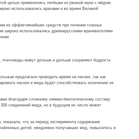
этой целью применялись лепёшки из ржаной муки с мёдом.
роко использовались врачами и во время Великой
ним из эффективнейших средств при лечении глазных
дом широко использовались древнерусскими врачевателями
жение
м, пчеловоды живут дольше и дольше сохраняют бодрость
ольным предлагали проводить время на пасеке, так как
 аромата пасеки и меда будет способствовать излечению их
ами благодаря сложному химико-биологическому составу.
 300 соединений меда, но в будущем их число может
, показали, что за период эксперимента содержание
слабленных детей, ежедневно получавших мед, повысилось в