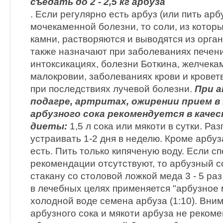
съедать до 2 - 2,5 кг арбуза
. Если регулярно есть арбуз (или пить арб
мочекаменной болезни, то соли, из котор
камни, растворяются и выводятся из орга
также назначают при заболеваниях печени
интоксикациях, болезни Боткина, желчека
малокровии, заболеваниях крови и кровет
при последствиях лучевой болезни.
При а
подагре, артритах, ожирении прием в
арбузного сока рекомендуется в каче
диеты:
1,5 л сока или мякоти в сутки. Ра
устраивать 1-2 дня в неделю. Кроме арбуз
есть. Пить только кипяченую воду. Если 
рекомендации отсутствуют, то арбузный с
стакану со столовой ложкой меда 3 - 5 ра
в лечебных целях применяется "арбузное 
холодной воде семена арбуза (1:10). Вни
арбузного сока и мякоти арбуза не рекоме