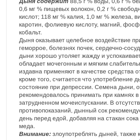
Дыня содержит
88,5 г % воды, 0,6 г % бе
0,6 мг % пищевых волокон, 0,2 г % свобод
кислот; 118 мг % калия, 1,0 мг % железа, ви
каротин, фолиевую кислоту, магний, фосфо
кобальт.
Дыня оказывает целебное воздействие пр
геморрое, болезнях почек, сердечно-сосу
дыни хорошо утоляет жажду и успокаивае
обладает мочегонным и мягким слабител
издавна применяют в качестве средства от
кроме того, считается что употребление 
состояние при депрессии. Семена дыни, о
рекомендовалось принимать при камнях в
затрудненном мочеиспускании. В отсутст
противопоказаний, дынный сок рекомендуе
день перед едой, добавляя на стакан сока
меда.
Внимание:
злоупотреблять дыней, также к