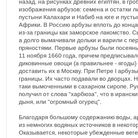
назад. на рисунках древних египтян, в гр
изображения арбузов: семена и остатки ли
пустыни Калахари и Набиб на юге и пусты
Африки. В Россию арбузы вплоть до конца
из-за границы как заморское лакомство. С
а долго вымачивали дольки и варили с пе
пряностями. Первые арбузы были посеяны
11 ноября 1660 года, причем предписывало
диковинные овощи (а правильнее - ягоды)
доставить их в Москву. При Петре I арбузы
границы. Их часто подавали во дворцах. Н
таки вымоченными в сахарном сиропе. Ру
получил от слова "харбюза", что в иранск
дыня, или "огромный огурец".
Благодаря большому содержанию воды, а
из немногих водяных источников в некото
Оказывается, некоторые убежденные вег