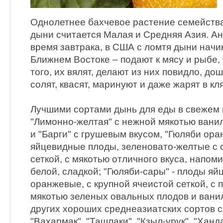
Однолетнее бахчевое растение семейств
дыни считается Малая и Средняя Азия. А
время завтрака, в США с ломтя дыни начи
Ближнем Востоке – подают к мясу и рыбе, 
того, их вялят, делают из них повидло, до
солят, квасят, маринуют и даже жарят в кл
Лучшими сортами дынь для еды в свежем 
"Лимонно-желтая" с нежной мякотью ванил
и "Барги" с грушевым вкусом, "Гюляби ор
яйцевидные плоды, зеленовато-желтые с 
сеткой, с мякотью отличного вкуса, напо
белой, сладкой; "Гюляби-сары" - плоды яй
оранжевые, с крупной ячеистой сеткой, с 
мякотью зеленых овальных плодов и вани
других хороших среднеазиатских сортов 
"Вахармак", "Ташлаки", "Кзыл-урук", "Ханда