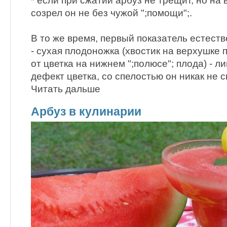
* если при сжатии арбуз не трещит, но на 
созрел он не без чужой ";помощи";.
В то же время, первый показатель естест
- сухая плодоножка (хвостик на верхушке 
от цветка на нижнем ";полюсе"; плода) - 
дефект цветка, со спелостью он никак не с
Читать дальше
Арбуз в кулинарии