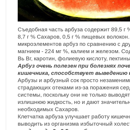
Съедобная часть арбуза содержит 89,5 г %
8,7 г % Сахаров, 0,5 г % пищевых волокон.
микроэлементов арбуз по сравнению с др
магнием - 224 мг %, калием и железом. Со
Вь Вг, каротин, фолиевую кислоту, пектины
Арбуз очень полезен при болезнях поч
кишечника, способствует выведению ш
Арбузы и арбузный сок просто незаменим
страдающих отеками из-за поражения сер
системы, поскольку они не только выводят
излишнюю жидкость, но и дают значитель
необходимых Сахаров.
Клетчатка арбуза улучшает работу кишечн
выводить из организма избыточный холес