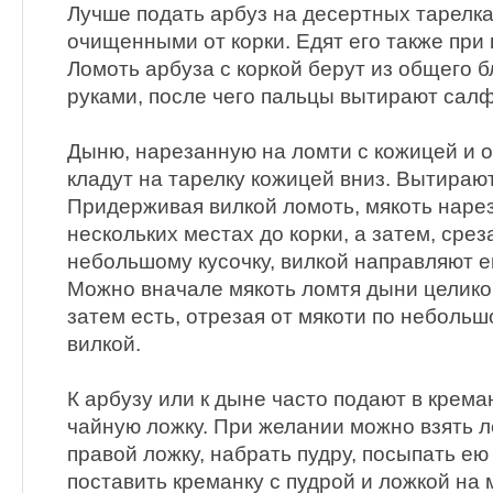
Лучше подать арбуз на десертных тарелка
очищенными от корки. Едят его также при
Ломоть арбуза с коркой берут из общего 
руками, после чего пальцы вытирают салф
Дыню, нарезанную на ломти с кожицей и 
кладут на тарелку кожицей вниз. Вытираю
Придерживая вилкой ломоть, мякоть наре
нескольких местах до корки, а затем, срез
небольшому кусочку, вилкой направляют ег
Можно вначале мякоть ломтя дыни целиком
затем есть, отрезая от мякоти по небольш
вилкой.
К арбузу или к дыне часто подают в крема
чайную ложку. При желании можно взять л
правой ложку, набрать пудру, посыпать ею
поставить креманку с пудрой и ложкой на 