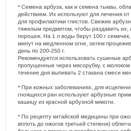
* Семена арбуза, как и семена тыквы, об
действием. Их используют для лечения от
для профилактики глистов. Свежие арбузн
тяжелым предметом, чтобы раздавить их, 
порошок. На 1 л воды берут 100 г семечек,
минут на медленном огне, затем процежив
день по 200-250 г.
Рекомендуется использовать сушеные арб
пропущенные через мясорубку, с молоком в
течение дня выпивать 2 стакана смеси м
* При кожных заболеваниях, для исцелен
гноящихся ран используют арбузные примо
кашицу из красной арбузной мякоти.
* По рецепту китайской медицины при ожо
вплоть до ожогов третьей степени) облег