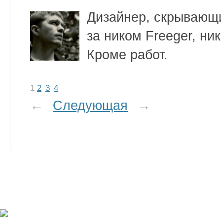
Дизайнер, скрывающи
за ником Freeger, ни
Кроме работ.
1
2
3
4
←
Следующая
→