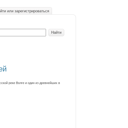
йти или зарегистрироваться
ей
сской реке Волге и один из древнейших в