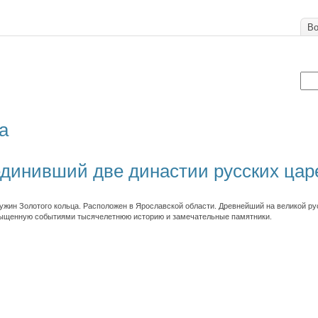
Во
а
единивший две династии русских цар
чужин Золотого кольца. Расположен в Ярославской области. Древнейший на великой ру
сыщенную событиями тысячелетнюю историю и замечательные памятники.