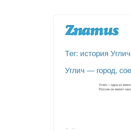
Тег: история Углич
Углич — город, со
Углич – одна из жем
России он имеет на
←
→