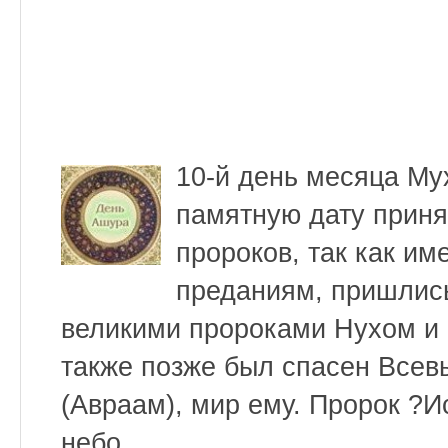
10-й день месяца М
памятную дату приня
пророков, так как им
преданиям, пришлись
великими пророками Нухом и М
также позже был спасен Всев
(Авраам), мир ему. Пророк ?И
небо.