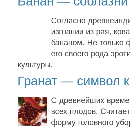
Банан — соблазни
Согласно древнеинди
изгнании из рая, ков
бананом. Не только 
его своего рода эро
культуры.
Гранат — символ к
С древнейших времен
всех плодов. Считае
форму головного убо