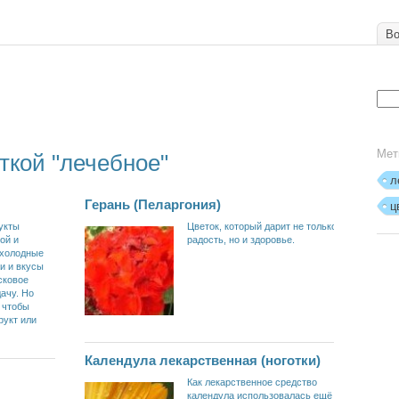
Во
Мет
ткой "лечебное"
л
Герань (Пеларгония)
ц
укты
Цветок, который дарит не только
ой и
радость, но и здоровье.
 холодные
и и вкусы
сковое
ачу. Но
 чтобы
рукт или
Календула лекарственная (ноготки)
Как лекарственное средство
календула использовалась ещё