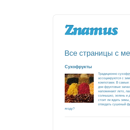
Все страницы с ме
Сухофрукты
Традиционно сухофр
ассоциируются с зим
компотами. В самые
дни фруктовые запах
напоминают лето, ла
солнышко, зелень и д
стоит ли ждать зимы,
отведать сушеный ф
ягоду?