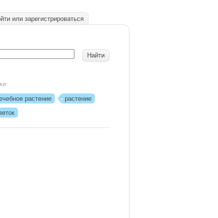
йти или зарегистрироваться
ки:
ечебное растение
растение
веток