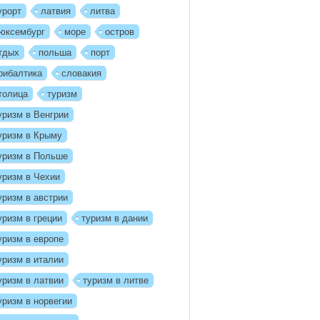
урорт
латвия
литва
юксембург
море
остров
тдых
польша
порт
рибалтика
словакия
толица
туризм
уризм в Венгрии
уризм в Крыму
уризм в Польше
уризм в Чехии
уризм в австрии
уризм в греции
туризм в дании
уризм в европе
уризм в италии
уризм в латвии
туризм в литве
уризм в норвегии