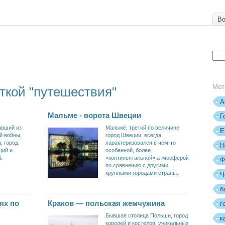
Во
Мет
ткой "путешествия"
А
Мальме - ворота Швеции
Г
авший из
Мальмё, третий по величине
Е
й войны,
город Швеции, всегда
, город
характеризовался в чём-то
Н
ций и
особенной, более
.
«континентальной» атмосферой
Ф
по сравнению с другими
крупными городами страны.
Ч
б
ях по
Краков — польская жемчужина
г
Бывшая столица Польши, город
к
королей и костёлов, уникальных