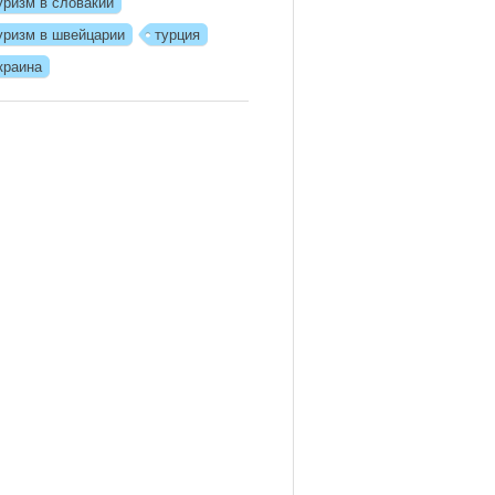
уризм в словакии
уризм в швейцарии
турция
краина