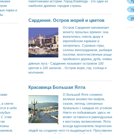
т
чниками
памятниками истории. Город Клайпеда - это один из
тром
наиболее древних городов страны.
т
ные парки и
бы.
у
Сардиния. Остров морей и цветов
Остров Сардиния напоминает
монету прошлых времен: она
выкатилась сквозь дыру в
европейском кармане и
затерялась. Суровые горы,
склоны виноградников, рыбацкие
посёлки, многочисленные рощи
пробкового дерева, дуба, оливы,
дивные луга - Сардинию называют островом 100
цветов и 100 запахов... Остров моря, гор, солнца и
молчания.
Красавица Большая Ялта
йзажи
О Большой Ялте сложено
великое множество мифов,
 а свечи
сказок, легенд, связанных
тся в небо
буквально с каждым ее уголком.
голубых
Никто из побывавших здесь не
. С этим
может оставаться равнодушным
том
к местному великолепию. Ялта
вязаны
всегда вдохновляла творческих
ожников.
людей на создание чего-то выдающегося. Прославлена