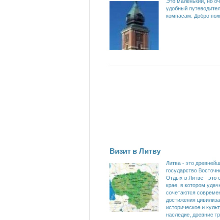
Это маленький, но о
удобный путеводите
компасам. Добро пож
Визит в Литву
Литва - это древней
государство Восточн
Отдых в Литве - это 
крае, в котором удач
сочетаются совреме
достижения цивилиза
историческое и куль
наследие, древние т