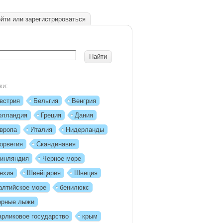
йти или зарегистрироваться
ки:
встрия
Бельгия
Венгрия
олландия
Греция
Дания
вропа
Италия
Нидерланды
орвегия
Скандинавия
инляндия
Черное море
ехия
Швейцария
Швеция
алтийское море
бенилюкс
орные лыжи
арликовое государство
крым