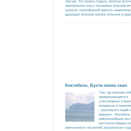
обычаи. Это оазисы отдыха, богатые исто
минеральных вод и ласкаемые морским ве
курорты, своеобразной красоты националь
дышащие зеленым покоем сельские усадь
Коктебель. Бухта синих скал
Там, где морские пе
превращающиеся в
стихотворные строки,
кипарисов устремляю
– раскинулся «край 
вершин» - Коктебель
живописнейшим мес
восточного Крыма с
имена многих писателей, музыкантов и худ