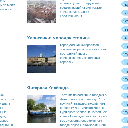
чень
архитектурных сооружений,
к
ль по моим
предлагающий своим гостям
аловать!
уникальную красоту
л
средневековья.
о
п
Хельсинки: молодая столица
с
Город Хельсинки пропитан
т
запахом моря, а в портах стоит
постоянный шум от
т
прибывающих и отходящих
кораблей.
т
т
т
т
Янтарная Клайпеда
шее
Третьим по величине городом в
т
ой Балтии.
Литве является Клайпеда. Это
т
отдых в
крупный, незамерзающий порт
но
на берегу Балтийского моря и
т
нные
Куршского залива. В настоящее
ции,
время Клайпеда сочетает в себе
т
турное
все элементы современного
радиции и
города-порта с великолепными