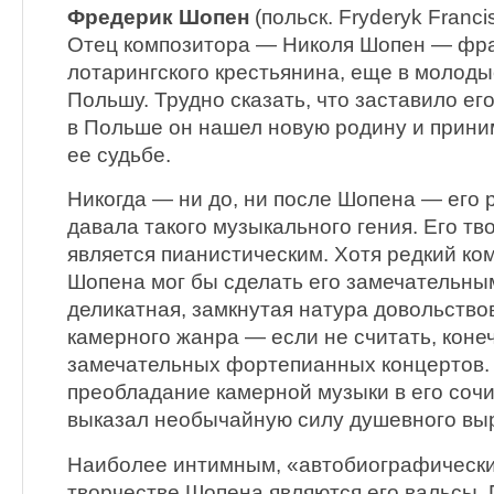
Фредерик Шопен
(польск. Fryderyk Franci
Отец композитора — Николя Шопен — фра
лотарингского крестьянина, еще в молоды
Польшу. Трудно сказать, что заставило ег
в Польше он нашел новую родину и прини
ее судьбе.
Никогда — ни до, ни после Шопена — его
давала такого музыкального гения. Его тв
является пианистическим. Хотя редкий ко
Шопена мог бы сделать его замечательны
деликатная, замкнутая натура довольств
камерного жанра — если не считать, конеч
замечательных фортепианных концертов.
преобладание камерной музыки в его сочи
выказал необычайную силу душевного вы
Наиболее интимным, «автобиографическ
творчестве Шопена являются его вальсы.