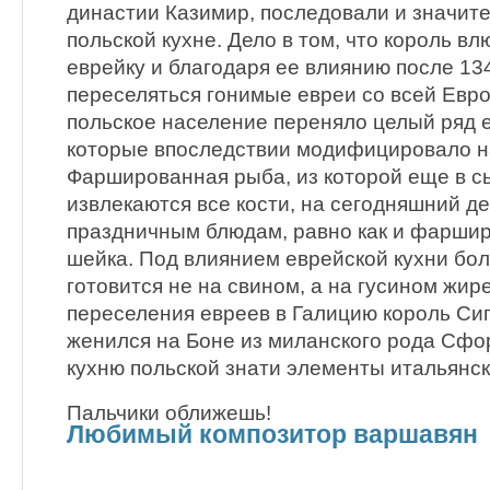
династии Казимир, последовали и значит
польской кухне. Дело в том, что король в
еврейку и благодаря ее влиянию после 13
переселяться гонимые евреи со всей Евр
польское население переняло целый ряд 
которые впоследствии модифицировало на
Фаршированная рыба, из которой еще в с
извлекаются все кости, на сегодняшний д
праздничным блюдам, равно как и фаршир
шейка. Под влиянием еврейской кухни бо
готовится не на свином, а на гусином жир
переселения евреев в Галицию король Сиг
женился на Боне из миланского рода Сфор
кухню польской знати элементы итальянск
Пальчики оближешь!
Любимый композитор варшавян