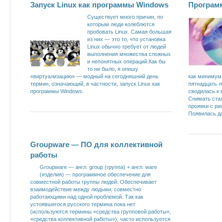
Запуск Linux как программы Windows
Програм
Существует много причин, по
которым люди колеблются
пробовать Linux. Самая большая
из них — это то, что установка
Linux обычно требует от людей
выполнения множества сложных
и непонятных операций.Как бы
то ни было, я опишу
«виртуализацию» — модный на сегодняшний день
как минимум,
термин, означающий, в частности, запуск Linux как
пятнадцать 
программы Windows.
сводилась к
Снимать ста
проявки с ри
Появилась д
Groupware — ПО для коллективной
работы
Groupware — англ. group (группа) + англ. ware
(изделия) — программное обеспечение для
совместной работы группы людей. Обеспечивает
взаимодействие между людьми, совместно
работающими над одной проблемой. Так как
устоявшегося русского термина пока нет
(используются термины «средства групповой работы»,
«средства коллективной работы»), часто используется