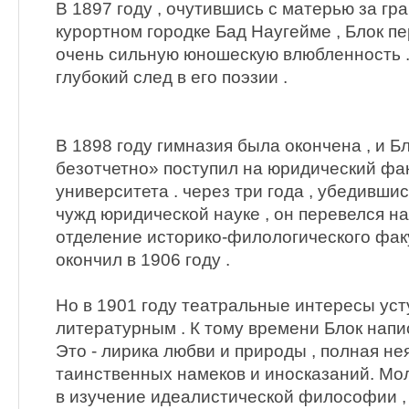
В 1897 году , очутившись с матерью за гр
курортном городке Бад Наугейме , Блок пе
очень сильную юношескую влюбленность .
глубокий след в его поэзии .
В 1898 году гимназия была окончена , и Б
безотчетно» поступил на юридический фак
университета . через три года , убедивши
чужд юридической науке , он перевелся н
отделение истоpико-филологического факу
окончил в 1906 году .
Но в 1901 году театральные интересы ус
литературным . К тому времени Блок напис
Это - лирика любви и природы , полная не
таинственных намеков и иносказаний. Мо
в изучение идеалистической философии ,