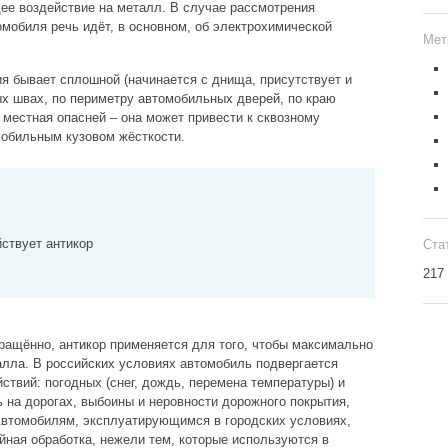
е воздействие на металл. В случае рассмотрения
омобиля речь идёт, в основном, об электрохимической
Мет
ия бывает сплошной (начинается с днища, присутствует и
ых швах, по периметру автомобильных дверей, по краю
 местная опасней – она может привести к сквозному
мобильным кузовом жёсткости.
йствует антикор
Ста
217
кращённо, антикор применяется для того, чтобы максимально
лла. В российских условиях автомобиль подвергается
ствий: погодных (снег, дождь, перемена температуры) и
 на дорогах, выбоины и неровности дорожного покрытия,
 Автомобилям, эксплуатирующимся в городских условиях,
йная обработка, нежели тем, которые используются в