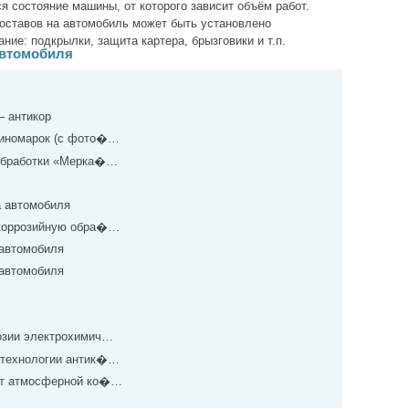
я состояние машины, от которого зависит объём работ.
оставов на автомобиль может быть установлено
ие: подкрылки, защита картера, брызговики и т.п.
автомобиля
– антикор
 иномарок (с фото�…
 обработки «Мерка�…
а автомобиля
икоррозийную обра�…
 автомобиля
 автомобиля
озии электрохимич…
 технологии антик�…
 от атмосферной ко�…