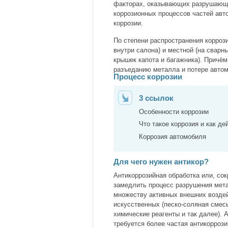
факторах, оказывающих разрушающе
коррозионных процессов частей авт
коррозии.
По степени распространения корроз
внутри салона) и местной (на сварн
крышек капота и багажника). Причём
разъеданию металла и потере авто
Процесс коррозии
3 ссылок
Особенности коррозии
Что такое коррозия и как де
Коррозия автомобиля
Для чего нужен антикор?
Антикоррозийная обработка или, со
замедлить процесс разрушения мета
множеству активных внешних воздей
искусственных (песко-соляная смесь
химические реагенты и так далее).
требуется более частая антикоррози