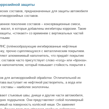
оррозийной защиты
еских составов, предназначенных для защиты автомобиля
антикоррозийных составов.
шенное поколение составов – консервационные смеси,
 масел, в которые добавлены ингибиторы коррозии. Такие
защиты, «стекают» со временем с вертикальных частей
итными.
 ПИНС (плёнкообразующие ингибированные нефтяные
ёнку, прочно сцепляющуюся с металлическим покрытием.
вляют алюминиевый наполнитель, что придаёт покрытию
х составов часто присутствует слово «голд» или «бронза».
 наполнителем, который повышает стойкость покрытия к
вов для антикоррозийной обработки. Отличительной их
става выступает не нефтяной растворитель, а вода или
 составы – наиболее экологичны.
вают стыковые швы, днище и другие части автомобиля,
идких подкрылков. Они представляют собой полимерный
симый на поверхность колёсной ниши. Он заменяет