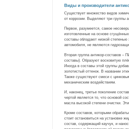
Виды и производители антик
Существует множество видов химич
от коррозии. Выделяют три группы 
Первое, разумеется, самое несовер
изготовленные на основе сгущённых
составы обладают низкой степенью 
автомобиля, не являются гидрозащ
Вторая группа антикор-составов –
составы). Образуют восковитую пл
Иногда в составы этой группы доба
золотистый оттенок. В названии эти
Также существуют смеси с цинковым
механическим воздействиям.
И, наконец, третье поколение соста
чертой является то, что основой со
масла высокой степени очистки. Эти
Кроме составов, которыми обрабаты
стоит остановиться на установке ж
состав, содержащий каучук, и нано