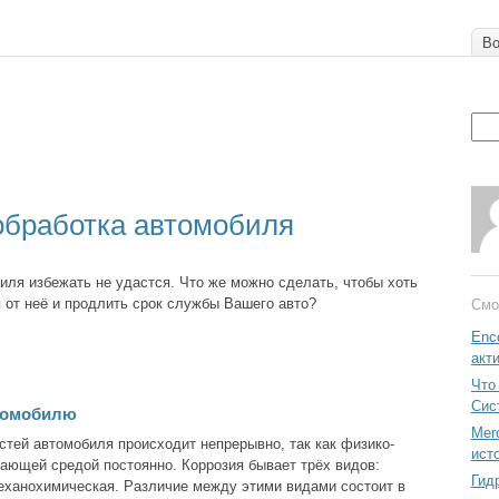
Во
обработка автомобиля
иля избежать не удастся. Что же можно сделать, чтобы хоть
я от неё и продлить срок службы Вашего авто?
Смо
Enc
акт
Что
Сис
втомобилю
Mer
стей автомобиля происходит непрерывно, так как физико-
ист
ающей средой постоянно. Коррозия бывает трёх видов:
Гид
еханохимическая. Различие между этими видами состоит в