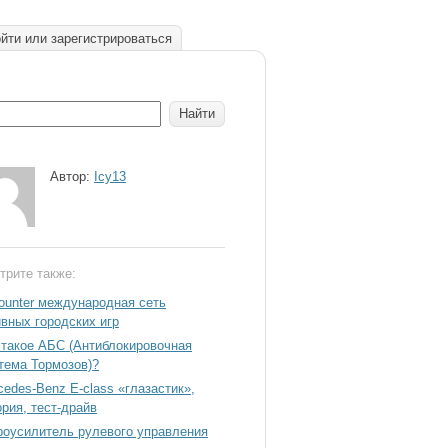
йти или зарегистрироваться
Автор:
Icy13
трите также:
ounter международная сеть
ивных городских игр
 такое АБС (Антиблокировочная
тема Тормозов)?
cedes-Benz Е-class «глазастик»,
ория, тест-драйв
роусилитель рулевого управления