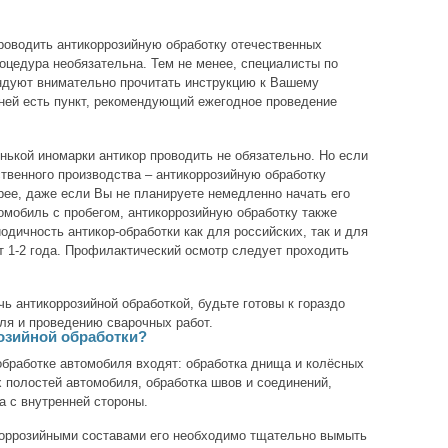
проводить антикоррозийную обработку отечественных
роцедура необязательна. Тем не менее, специалисты по
дуют внимательно прочитать инструкцию к Вашему
 ней есть пункт, рекомендующий ежегодное проведение
нькой иномарки антикор проводить не обязательно. Но если
твенного производства – антикоррозийную обработку
рее, даже если Вы не планируете немедленно начать его
омобиль с пробегом, антикоррозийную обработку также
одичность антикор-обработки как для российских, так и для
 1-2 года. Профилактический осмотр следует проходить
ь антикоррозийной обработкой, будьте готовы к гораздо
ля и проведению сварочных работ.
розийной обработки?
 обработке автомобиля входят: обработка днища и колёсных
х полостей автомобиля, обработка швов и соединений,
а с внутренней стороны.
коррозийными составами его необходимо тщательно вымыть