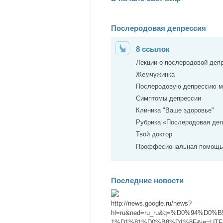
Послеродовая депрессия
8 ссылок
Лекции о послеродовой деп
Жемчужинка
Послеродовую депрессию м
Симптомы депрессии
Клиника "Ваше здоровье"
Рубрика «Послеродовая деп
Твой доктор
Проффесиональная помощь
Последние новости
http://news.google.ru/news?
hl=ru&ned=ru_ru&q=%D0%94%D
1%D1%81%D0%B8%D1%8F&ie=UTF-8