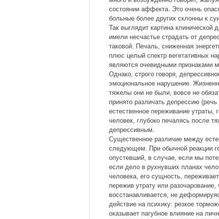
состоянии аффекта. Это очень опас
больные более других склонны к су
Так выглядит картина клинической д
имели несчастье страдать от депрес
таковой. Печаль, сниженная энерге
плюс целый спектр вегетативных на
являются очевидными признаками м
Однако, строго говоря, депрессивн
эмоциональное нарушение. Жизненны
тяжелы они не были, вовсе не обяз
принято различать депрессию (речь
естественное переживание утраты, 
человек, глубоко печалясь после тя
депрессивным.
Существенное различие между есте
следующем. При обычной реакции г
опустевший, в случае, если мы пот
если дело в рухнувших планах челов
человека, его сущность, переживает
пережив утрату или разочарование,
восстанавливается, не деформируяс
действие на психику: резкое тормож
оказывает пагубное влияние на лич