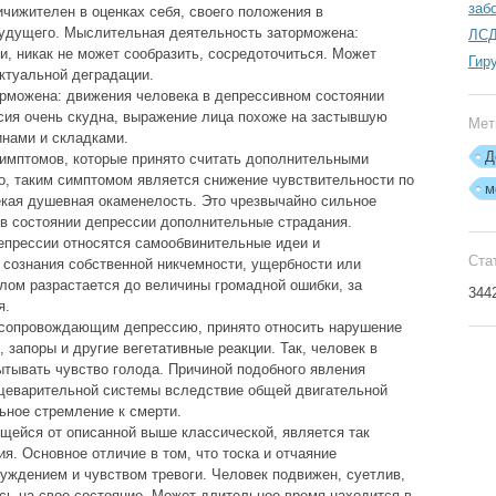
заб
ичижителен в оценках себя, своего положения в
будущего. Мыслительная деятельность заторможена:
ЛС
и, никак не может сообразить, сосредоточиться. Может
Гир
ектуальной деградации.
орможена: движения человека в депрессивном состоянии
сия очень скудна, выражение лица похоже на застывшую
Мет
инами и складками.
Д
симптомов, которые принято считать дополнительными
о, таким симптомом является снижение чувствительности по
м
ая душевная окаменелость. Это чрезвычайно сильное
в состоянии депрессии дополнительные страдания.
епрессии относятся самообвинительные идеи и
Ста
 сознания собственной никчемности, ущербности или
лом разрастается до величины громадной ошибки, за
344
я.
 сопровождающим депрессию, принято относить нарушение
, запоры и другие вегетативные реакции. Так, человек в
ытывать чувство голода. Причиной подобного явления
ищеварительной системы вследствие общей двигательной
ьное стремление к смерти.
ейся от описанной выше классической, является так
. Основное отличие в том, что тоска и отчаяние
ждением и чувством тревоги. Человек подвижен, суетлив,
ясь на свое состояние. Может длительное время находится в