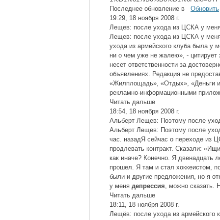
Последнее обновление в
Обновить
19:29, 18 ноября 2008 г.
Лещев: после ухода из ЦСКА у меня
Лещев: после ухода из ЦСКА у мен
ухода из армейского клуба была у 
ни о чем уже не жалею», - цитирует
несет ответственности за достовер
объявлениях. Редакция не предоста
«Жилплощадь», «Отдых», «Деньги и
рекламно-информационными приложе
Читать дальше
18:54, 18 ноября 2008 г.
Альберт Лещев: Поэтому после уход
Альберт Лещев: Поэтому после ухо
час. назадЯ сейчас о переходе из Ц
продлевать контракт. Сказали: «Ищи
как иначе? Конечно. Я двенадцать л
прошел. Я там и стал хоккеистом, п
были и другие предложения, но я о
у меня
депрессия
, можно сказать. 
Читать дальше
18:11, 18 ноября 2008 г.
Лещёв: после ухода из армейского 