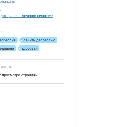
олевание
Д
удотерапия - лечение пиявками
ки:
епрессия
лечить депрессию
едицина
здоровья
тистика:
2 просмотра страницы