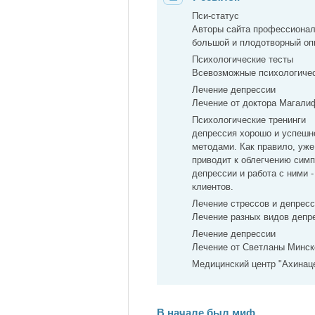
Пси-статус
Авторы сайта профессионал
большой и плодотворный оп
Психологические тесты
Всевозможные психологичес
Лечение депрессии
Лечение от доктора Магали
Психологические тренинги
депрессия хорошо и успешн
методами. Как правило, уже
приводит к облегчению сим
депрессии и работа с ними 
клиентов.
Лечение стрессов и депрес
Лечение разных видов депр
Лечение депрессии
Лечение от Светланы Минско
Медицинский центр "Ахинац
В начале был миф