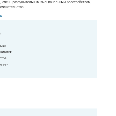
е, очень разрушительным эмоциональным расстройством,
вмешательства.
ь
и
зыке
налитик
стов
овье»