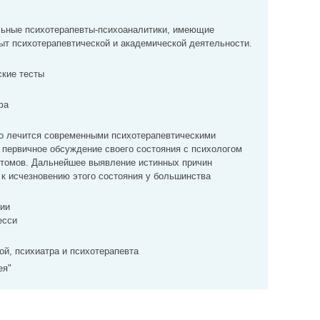
ьные психотерапевты-психоаналитики, имеющие
ыт психотерапевтической и академической деятельности.
кие тесты
фа
о лечится современными психотерапевтическими
 первичное обсуждение своего состояния с психологом
птомов. Дальнейшее выявление истинных причин
- к исчезновению этого состояния у большинства
сии
есси
й, психиатра и психотерапевта
ея"