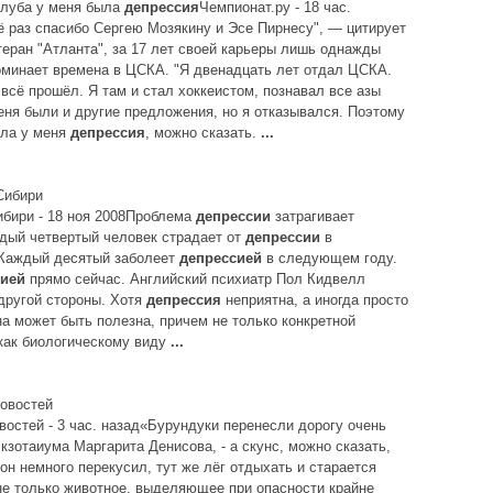
клуба у меня была
депрессия
Чемпионат.ру - 18 час.
 раз спасибо Сергею Мозякину и Эсе Пирнесу", — цитирует
ран "Атланта", за 17 лет своей карьеры лишь однажды
оминает времена в ЦСКА. "Я двенадцать лет отдал ЦСКА.
всё прошёл. Я там и стал хоккеистом, познавал все азы
еня были и другие предложения, но я отказывался. Поэтому
ыла у меня
депрессия
, можно сказать.
...
Сибири
бири - 18 ноя 2008Проблема
депрессии
затрагивает
дый четвертый человек страдает от
депрессии
в
 Каждый десятый заболеет
депрессией
в следующем году.
сией
прямо сейчас. Английский психиатр Пол Кидвелл
другой стороны. Хотя
депрессия
неприятна, а иногда просто
а может быть полезна, причем не только конкретной
 как биологическому виду
...
новостей
востей - 3 час. назад«Бурундуки перенесли дорогу очень
экзотаиума Маргарита Денисова, - а скунс, можно сказать,
 он немного перекусил, тут же лёг отдыхать и старается
 не только животное, выделяющее при опасности крайне