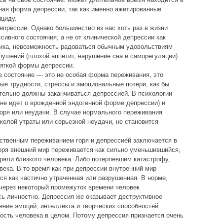
ная форма депрессии, так как именно ажитированные
ициду.
епрессии. Однако большинство из нас хоть раз в жизни
сивного состояния, а не от клинической депрессии как
тика, невозможность радоваться обычным удовольствиям
рушений (плохой аппетит, нарушение сна и саморегуляции)
ягкой формы депрессии.
ое состояние — это не особая форма переживания, это
е трудности, стрессы и эмоциональные потери, как бы
ательно должны заканчиваться депрессией. В психологии
 не идет о врожденной эндогенной форме депрессии) и
горя или неудачи. В случае нормального переживания
желой утраты или серьезной неудачи, не становится
ственным переживанием горя и депрессией заключается в
оря внешний мир переживается как сильно уменьшившийся,
еряли близкого человека. Либо потерпевшим катастрофу,
ека. В то время как при депрессии внутренний мир
ся как частично утраченная или разрушенная. В норме,
 через некоторый промежуток времени человек
ь личностно. Депрессия же оказывает деструктивное
ение эмоций, интеллекта и творческих способностей
ность человека в целом. Потому депрессия признается очень