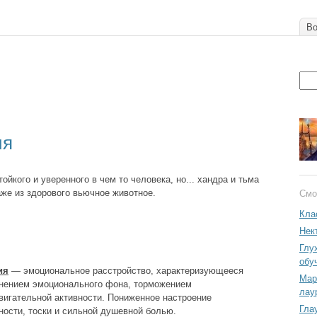
Во
ия
ойкого и уверенного в чем то человека, но... хандра и тьма
же из здорового вьючное животное.
Смо
Кла
Нек
Глу
обу
ия
— эмоциональное расстройство, характеризующееся
Мар
нением эмоционального фона, торможением
лау
вигательной активности. Пониженное настроение
Гла
ости, тоски и сильной душевной болью.