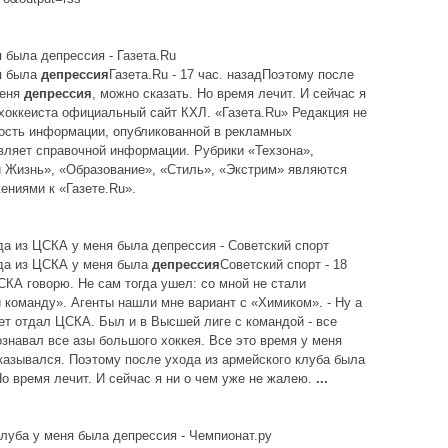
 была депрессия - Газета.Ru
я была
депрессия
Газета.Ru - 17 час. назадПоэтому после
меня
депрессия
, можно сказать. Но время лечит. И сейчас я
 хоккеиста официальный сайт КХЛ. «Газета.Ru» Редакция не
ность информации, опубликованной в рекламных
вляет справочной информации. Рубрики «Техзона»,
 Жизнь», «Образование», «Стиль», «Экстрим» являются
ниями к «Газете.Ru».
а из ЦСКА у меня была депрессия - Советский спорт
да из ЦСКА у меня была
депрессия
Советский спорт - 18
СКА говорю. Не сам тогда ушел: со мной не стали
 команду». Агенты нашли мне вариант с «Химиком». - Ну а
ет отдал ЦСКА. Был и в Высшей лиге с командой - все
ознавал все азы большого хоккея. Все это время у меня
тказывался. Поэтому после ухода из армейского клуба была
Но время лечит. И сейчас я ни о чем уже не жалею.
...
клуба у меня была депрессия - Чемпионат.ру