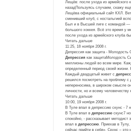
Лещёв: после ухода из армейского 
назадПользуясь случаем, скажу ещё
Лещёва официальный сайт КХЛ. Вете
сменивший клуб, с ностальгией всп
Был и в Высшей лиге с командой — 
большого хоккея. Всё это время у м
после ухода из армейского клуба б
Читать дальше
11:25, 18 ноября 2008 г.
Депрессия как защита - Молодость 
Депрессия
как защитаМолодость Си
миллионы людей во всем мире. Каж
определенный период своей жизни.
Каждый двадцатый живет с
депрес
решился посмотреть на проблему с 
непереносима, в широком смысле он
личности, но и всему человечеству
Читать дальше
10:00, 19 ноября 2008 г.
В Туле впал в депрессию скунс - 7 
В Туле впал в
депрессию
скунс7 но
спокойно, - рассказывает методист 
впал в
депрессию
. Приехав в Тулу,
сейчас прийти в себя». Скунс – это