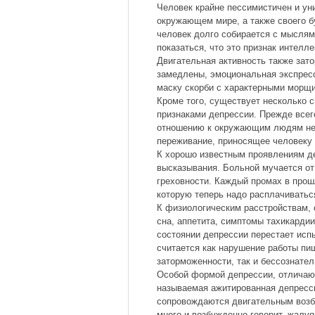
Человек крайне пессимистичен и ун
окружающем мире, а также своего 
человек долго собирается с мыслям
показаться, что это признак интелл
Двигательная активность также зат
замедлены, эмоциональная экспрес
маску скорби с характерными морщ
Кроме того, существует несколько 
признаками депрессии. Прежде всег
отношению к окружающим людям нек
переживание, приносящее человеку 
К хорошо известным проявлениям д
высказывания. Больной мучается от
греховности. Каждый промах в прош
которую теперь надо расплачиватьс
К физиологическим расстройствам,
сна, аппетита, симптомы тахикардии
состоянии депрессии перестает исп
считается как нарушение работы п
заторможенности, так и бессознател
Особой формой депрессии, отличающ
называемая ажитированная депрессия
сопровождаются двигательным возбу
много и возбужденно говорит, жалу