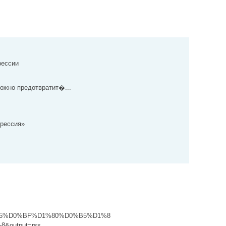
рессии
ожно предотвратит�...
рессия»
0%B5%D0%BF%D1%80%D0%B5%D1%8
&output=rss