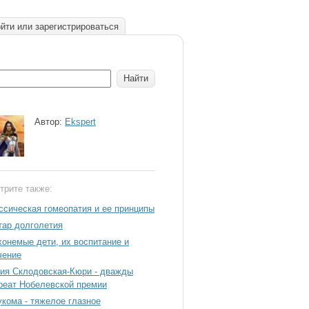
йти или зарегистрироваться
Автор:
Ekspert
трите также:
ссическая гомеопатия и ее принципы
тар долголетия
хонемые дети, их воспитание и
чение
ия Склодовская-Кюри - дважды
реат Нобелевской премии
укома - тяжелое глазное