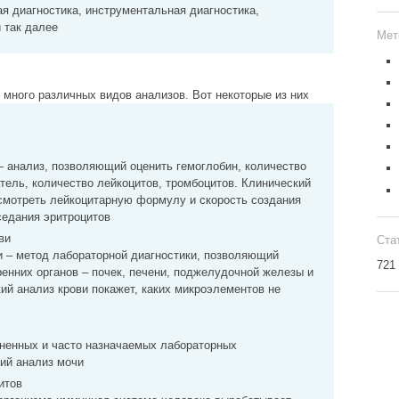
я диагностика, инструментальная диагностика,
 так далее
Мет
 много различных видов анализов. Вот некоторые из них
— анализ, позволяющий оценить гемоглобин, количество
атель, количество лейкоцитов, тромбоцитов. Клинический
ссмотреть лейкоцитарную формулу и скорость создания
седания эритроцитов
ви
Ста
и – метод лабораторной диагностики, позволяющий
721
ренних органов – почек, печени, поджелудочной железы и
кий анализ крови покажет, каких микроэлементов не
ненных и часто назначаемых лабораторных
ий анализ мочи
итов