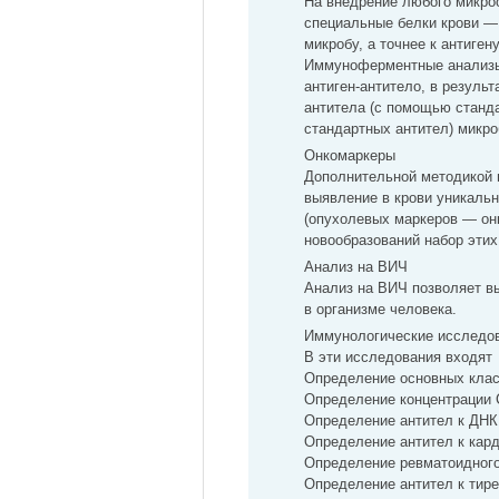
На внедрение любого микро
специальные белки крови — 
микробу, а точнее к антиген
Иммуноферментные анализы 
антиген-антитело, в резуль
антитела (с помощью станда
стандартных антител) микро
Онкомаркеры
Дополнительной методикой в
выявление в крови уникаль
(опухолевых маркеров — он
новообразований набор этих
Анализ на ВИЧ
Анализ на ВИЧ позволяет в
в организме человека.
Иммунологические исследо
В эти исследования входят
Определение основных класс
Определение концентрации 
Определение антител к ДНК
Определение антител к кар
Определение ревматоидного
Определение антител к тире