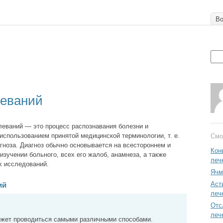
Во
леваний
леваний — это процесс распознавания болезни и
 использованием принятой медицинской терминологии, т. е.
Смо
гноза. Диагноз обычно основывается на всестороннем и
Кон
изучении больного, всех его жалоб, анамнеза, а также
леч
х исследований.
Ячм
Аст
ий
леч
Отс
леч
ожет проводиться самыми различными способами.