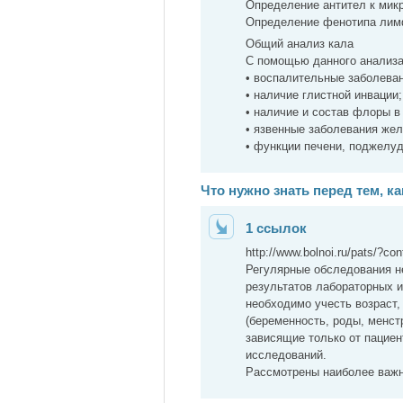
Определение антител к мик
Определение фенотипа лим
Общий анализ кала
С помощью данного анализа
• воспалительные заболеван
• наличие глистной инвации;
• наличие и состав флоры в
• язвенные заболевания жел
• функции печени, поджелу
Что нужно знать перед тем, к
1 ссылок
http://www.bolnoi.ru/pats/?co
Регулярные обследования не
результатов лабораторных 
необходимо учесть возраст,
(беременность, роды, менст
зависящие только от пациен
исследований.
Рассмотрены наиболее важн