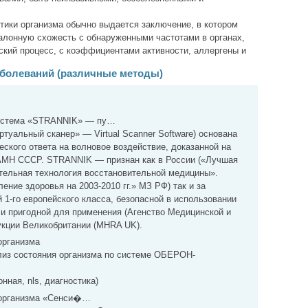
тики организма обычно выдается заключение, в котором
алонную схожесть с обнаруженными частотами в органах,
кий процесс, с коэффициентами активности, аллергены и
аболеваний (различные методы)
система «STRANNIK» — пу…
ртуальный сканер» — Virtual Scanner Software) основана
еского ответа на волновое воздействие, доказанной на
АМН СССР. STRANNIK — признан как в России («Лучшая
ительная технология восстановительной медицины».
ение здоровья на 2003-2010 гг.» МЗ РФ) так и за
 1-го европейского класса, безопасной в использовании
и пригодной для применения (Агенство Медицинской и
кции Великобритании (MHRA UK).
организма
из состояния организма по системе ОБЕРОН-
нная, nls, диагностика)
 организма «Сенси�…