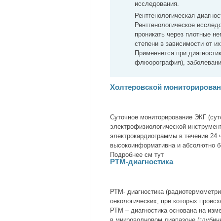
исследования.
Рентгенологическая диагнос
Рентгенологическое исследо
проникать через плотные н
степени в зависимости от и
Применяется при диагностик
флюорография), заболеваний
Холтеровской мониторирован
Суточное мониторирование ЭКГ (сут
электрофизиологической инструмент
электрокардиограммы в течение 24 
высокоинформативна и абсолютно б
Подробнее см тут
РТМ-диагностика
РТМ- диагностика (радиотермометри
онкологических, при которых проис
РТМ – диагностика основана на изме
в микроволновом диапазоне (глубин