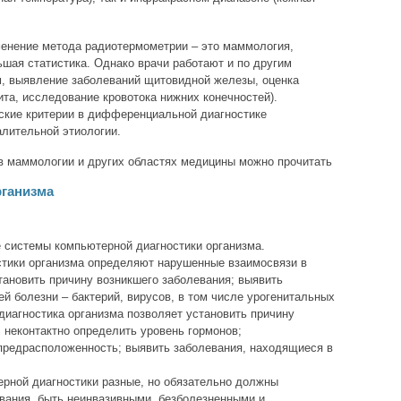
менение метода радиотермометрии – это маммология,
ьшая статистика. Однако врачи работают и по другим
, выявление заболеваний щитовидной железы, оценка
а, исследование кровотока нижних конечностей).
ские критерии в дифференциальной диагностике
алительной этиологии.
в маммологии и других областях медицины можно прочитать
рганизма
 системы компьютерной диагностики организма.
тики организма определяют нарушенные взаимосвязи в
тановить причину возникшего заболевания; выявить
й болезни – бактерий, вирусов, в том числе урогенитальных
диагностика организма позволяет установить причину
 неконтактно определить уровень гормонов;
предрасположенность; выявить заболевания, находящиеся в
рной диагностики разные, но обязательно должны
вания, быть неинвазивными, безболезненными и