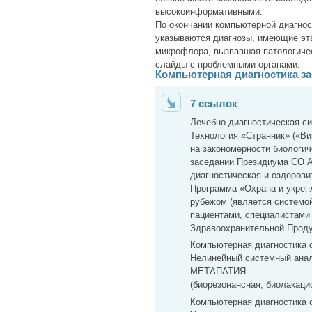
высокоинформативными.
По окончании компьютерной диагнос
указываются диагнозы, имеющие эт
микрофлора, вызвавшая патологичес
слайды с проблемными органами.
Компьютерная диагностика з
7 ссылок
Лечебно-диагностическая 
Технология «Странник» («Ви
на закономерности биологич
заседании Президиума СО 
диагностическая и оздоров
Программа «Охрана и укрепл
рубежом (является системой
пациентами, специалистами 
Здравоохранительной Проду
Компьютерная диагностика 
Нелинейный системный анал
МЕТАПАТИЯ .
(биорезонансная, биолакацио
Компьютерная диагностика