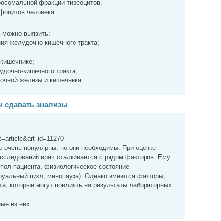
росомальной фракции тиреоцитов.
фоцитов человека
 можно выявить:
ия желудочно-кишечного тракта;
 кишечнике;
удочно-кишечного тракта;
дочной железы и кишечника.
ак сдавать анализы
nt=article&art_id=11270
 очень популярны, но они необходимы. При оценке
исследований врач сталкивается с рядом факторов. Ему
 пол пациента, физиологическое состояние
руальный цикл, менопауза). Однако имеются факторы,
та, которые могут повлиять на результаты лабораторных
ые из них.