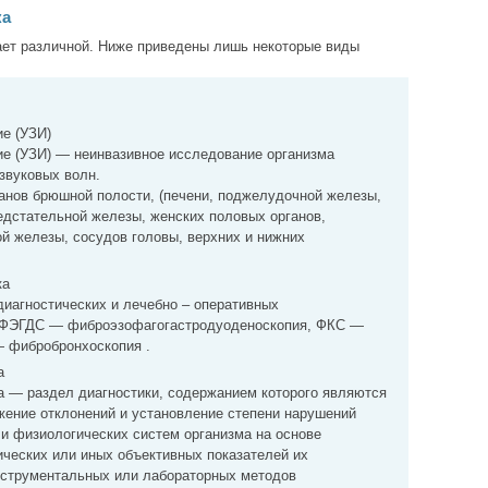
ка
ает различной. Ниже приведены лишь некоторые виды
е (УЗИ)
ие (УЗИ) — неинвазивное исследование организма
звуковых волн.
анов брюшной полости, (печени, поджелудочной железы,
редстательной железы, женских половых органов,
й железы, сосудов головы, верхних и нижних
ка
иагностических и лечебно – оперативных
: ФЭГДС — фиброэзофагогастродуоденоскопия, ФКС —
 фибробронхоскопия .
а
а — раздел диагностики, содержанием которого являются
жение отклонений и установление степени нарушений
и физиологических систем организма на основе
ических или иных объективных показателей их
струментальных или лабораторных методов