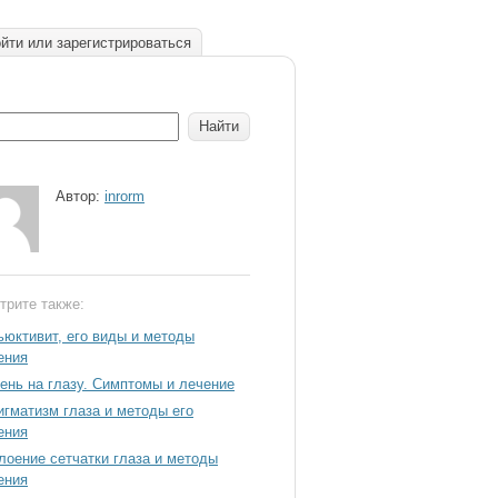
йти или зарегистрироваться
Автор:
inrorm
трите также:
ьюктивит, его виды и методы
ения
ень на глазу. Симптомы и лечение
игматизм глаза и методы его
ения
лоение сетчатки глаза и методы
ения