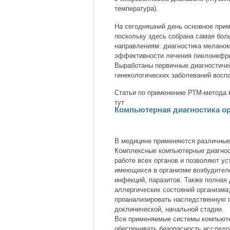
температура).
На сегодняшний день основное при
поскольку здесь собрана самая бол
направлениям: диагностика меланом
эффективности лечения пиелонефрит
Выработаны первичные диагностиче
гинекологических заболеваний восп
Статьи по применению РТМ-метода 
тут
Компьютерная диагностика о
В медицине применяются различные
Комплексные компьютерные диагнос
работе всех органов и позволяют ус
имеющихся в организме возбудителе
инфекций, паразитов. Также полная 
аллергических состояний организма;
проанализировать наследственную 
доклинической, начальной стадии.
Все применяемые системы компьюте
обеспечивать безопасность исследо