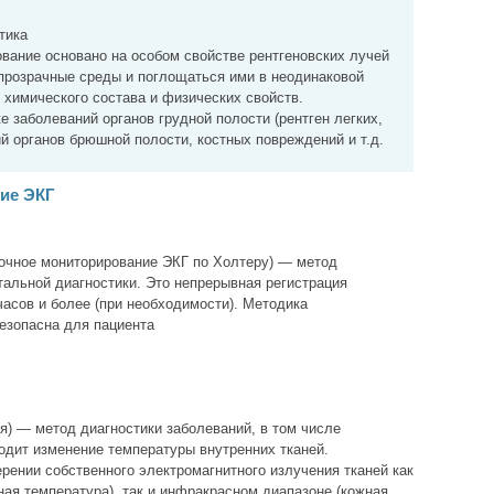
тика
вание основано на особом свойстве рентгеновских лучей
епрозрачные среды и поглощаться ими в неодинаковой
х химического состава и физических свойств.
е заболеваний органов грудной полости (рентген легких,
 органов брюшной полости, костных повреждений и т.д.
ие ЭКГ
очное мониторирование ЭКГ по Холтеру) — метод
альной диагностики. Это непрерывная регистрация
часов и более (при необходимости). Методика
езопасна для пациента
я) — метод диагностики заболеваний, в том числе
ходит изменение температуры внутренних тканей.
рении собственного электромагнитного излучения тканей как
ная температура), так и инфракрасном диапазоне (кожная