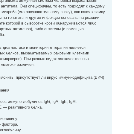
организма иммунная система человека вырабатывает
антитела. Они специфичны, то есть подходят к каждому
у микроба (его опознавательному знаку), как ключ к замку.
на гепатиты и другие инфекции основаны на реакции
тате которой в сыворотке крови обнаруживаются либо
ртных антигенов), либо антигены (с помощью
ба.
 диагностике и мониторинге терапии является
ных белков, вырабатываемых раковыми клетками
комаркеров). При разных видах злокачественных
 «меток» различен.
ыяснить, присутствует ли вирус иммуннодефицита (ВИЧ)
вания
ов иммуноглобулинов IgG, IgA, IgE, IgM.
С — реактивного белка.
.
диолипину.
 фактора.
оглобулину.