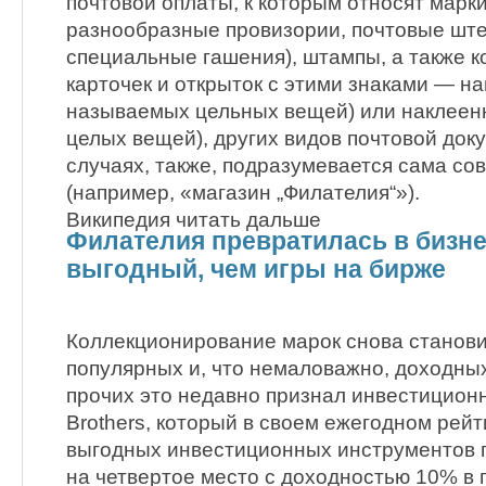
почтовой оплаты, к которым относят марки,
разнообразные провизории, почтовые шт
специальные гашения), штампы, а также к
карточек и открыток с этими знаками — н
называемых цельных вещей) или наклеен
целых вещей), других видов почтовой док
случаях, также, подразумевается сама со
(например, «магазин „Филателия“»).
Википедия читать дальше
Филателия превратилась в бизне
выгодный, чем игры на бирже
Коллекционирование марок снова станови
популярных и, что немаловажно, доходных
прочих это недавно признал инвестицион
Brothers, который в своем ежегодном рей
выгодных инвестиционных инструментов 
на четвертое место с доходностью 10% в го