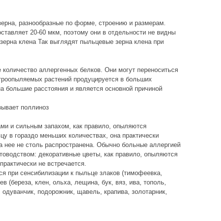
зерна, разнообразные по форме, строению и размерам.
ставляет 20-60 мкм, поэтому они в отдельности не видны
ерна клена Так выглядят пыльцевые зерна клена при
количество аллергенных белков. Они могут переноситься
троопыляемых растений продуцируется в больших
а большие расстояния и является основной причиной
зывает поллиноз
ами и сильным запахом, как правило, опыляются
у в гораздо меньших количествах, она практически
на нее не столь распространена. Обычно больные аллергией
товодством: декоративные цветы, как правило, опыляются
практически не встречается.
ся при сенсибилизации к пыльце злаков (тимофеевка,
ев (береза, клен, ольха, лещина, бук, вяз, ива, тополь,
, одуванчик, подорожник, щавель, крапива, золотарник,