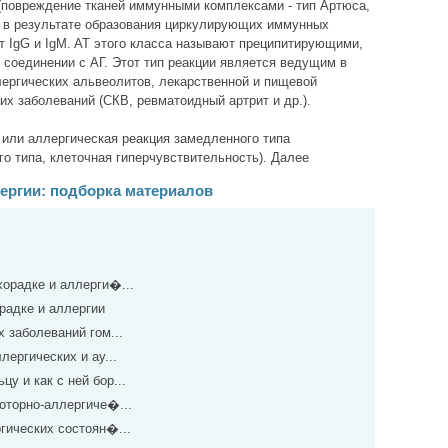
повреждение тканей иммунными комплексами - тип Артюса,
т в результате образования циркулирующих иммунных
т IgG и IgM. AT этого класса называют преципитирующими,
и соединении с АГ. Этот тип реакции является ведущим в
лергических альвеолитов, лекарственной и пищевой
их заболеваний (СКВ, ревматоидный артрит и др.).
, или аллергическая реакция замедленного типа
о типа, клеточная гиперчувствительность). Далее
ергии: подборка материалов
орадке и аллерги�...
радке и аллергии
 заболеваний гом...
лергических и ау...
у и как с ней бор...
оторно-аллергиче�...
гических состоян�...