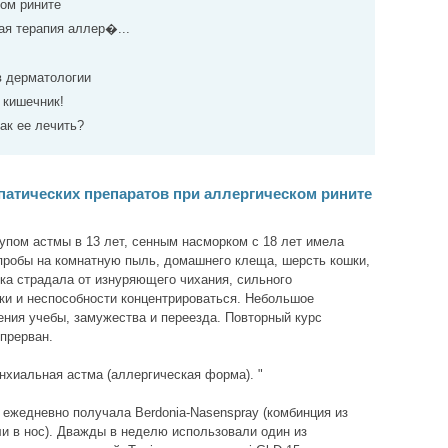
ком рините
ая терапия аллер�...
в дерматологии
 кишечник!
ак ее лечить?
атических препаратов при аллергическом рините
упом астмы в 13 лет, сенным насморком с 18 лет имела
пробы на комнатную пыль, домашнего клеща, шерсть кошки,
тка страдала от изнуряющего чихания, сильного
ки и неспособности концентрироваться. Небольшое
ния учебы, замужества и переезда. Повторный курс
прерван.
онхиальная астма (аллергическая форма). "
. ежедневно получала Berdonia-Nasenspray (комбинция из
пли в нос). Дважды в неделю использовали один из