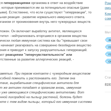
тся
гиперреакциями
организма в ответ на воздействие
Ром
 которые принимаются им за потенциально опасные (даже
омо
ыми). Естественно, что если существуют "гиперреакции", то
Ком
ная реакция - развитие нормального иммунного ответа.
сов
ганизм от проникновения внутрь него чужеродных веществ.
сложен. Он включает выработку антител, являющихся
Мет
тител - нейтрализовать вторгшиеся в организм вещества
а
етически любая иммунная система как бы "превышает свои
, начинает реагировать на совершенно безобидное вещество
г
ления и приводит к запуску разрушительных гиперреакций.
г
вают
реакциями "гиперчувствительности" или
ветственные за развитие аллергических реакций, -
с
памятью. При первом контакте с чужеродным веществом
Ста
собной помнить и распознавать его. Затем она
твие, вырабатывая специфические антитела для
819
т же антиген попадает в организм вновь, иммунная
т уже имеющимися специфическими антителами. Вот
нной лихорадкой на пыльцу растений, болезнь будет
акте с тем видом пыльцы, который его иммунная система
.