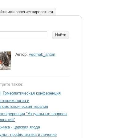
йти или зарегистрироваться
Автор:
vedmak_anton
трите также:
II Гомеопатическая конференция
отоксикология и
игомотоксическая терапия
 конференция "Актуальные вопросы
еопатии"
бника - царская ягода
ульт: профилактика и лечение