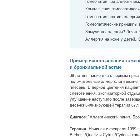
Гомеопатия при аллергичес
Комплексная гомеопатическ
Гомеопатия против аллергии
Гомеопатические принципы 
Замучила аллергия? Лечите
Аллергия на коже у детей. К
Пример использования гомеоп
и бронхиальной астме
39-летняя пациентка с первым прист
положительные аллергологические 
плесень. В период цветения пациен
слезотечения, экспираторной отдыш
улучшение наступило после заверше
десенсибилизирующей терапии был 
Диагноз
: "Аллергический ринит. Бр
Терапия
: Начиная с февраля 1999 г
Berberis/Quartz и Cytrus/Cydonia ка