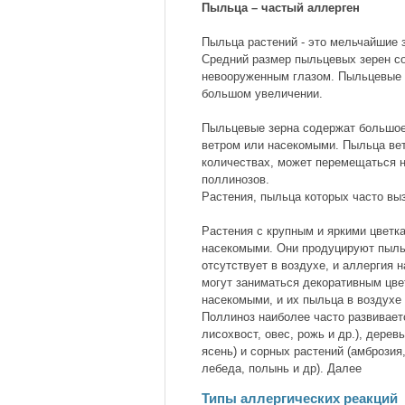
Пыльца – частый аллерген
Пыльца растений - это мельчайшие 
Средний размер пыльцевых зерен со
невооруженным глазом. Пыльцевые з
большом увеличении.
Пыльцевые зерна содержат большое 
ветром или насекомыми. Пыльца ве
количествах, может перемещаться н
поллинозов.
Растения, пыльца которых часто вы
Растения с крупным и яркими цветк
насекомыми. Они продуцируют пыльц
отсутствует в воздухе, и аллергия 
могут заниматься декоративным цве
насекомыми, и их пыльца в воздухе 
Поллиноз наиболее часто развивает
лисохвост, овес, рожь и др.), деревь
ясень) и сорных растений (амброзия
лебеда, полынь и др). Далее
Типы аллергических реакций