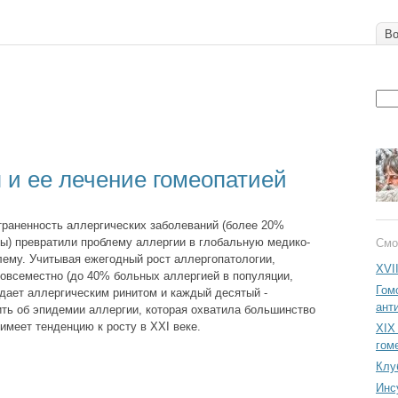
Во
 и ее лечение гомеопатией
раненность аллергических заболеваний (более 20%
ы) превратили проблему аллергии в глобальную медико-
Смо
ему. Учитывая ежегодный рост аллергопатологии,
XVI
овсеместно (до 40% больных аллергией в популяции,
Гом
дает аллергическим ринитом и каждый десятый -
ант
ить об эпидемии аллергии, которая охватила большинство
 имеет тенденцию к росту в ХХI веке.
XIX
гом
Клу
Инс