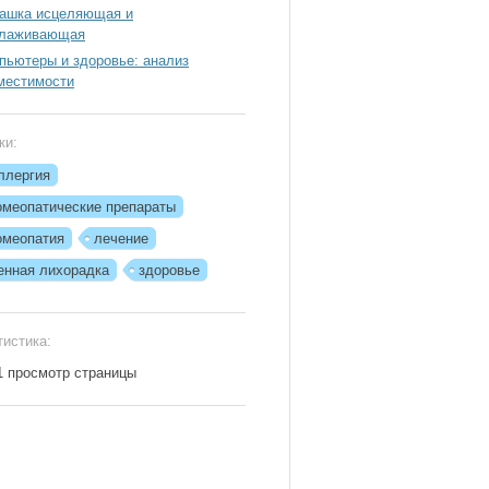
ашка исцеляющая и
лаживающая
пьютеры и здоровье: анализ
местимости
ки:
ллергия
омеопатические препараты
омеопатия
лечение
енная лихорадка
здоровье
тистика:
1 просмотр страницы