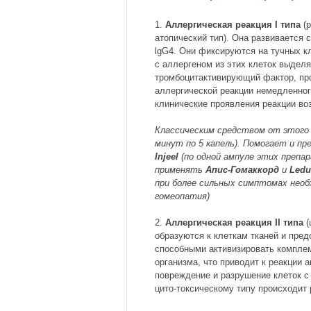
1.
Аллергическая реакция I типа
(р
атопический тип). Она развивается 
lgG4. Они фиксируются на тучных к
с аллергеном из этих клеток выделя
тромбоцитактивирующий фактор, пр
аллергической реакции немедленног
клинические проявления реакции воз
Классическим средством от этого 
минут по 5 капель). Помогает и п
Injeel
(по одной ампуле этих препар
применять
Апис-Гомаккорд
и
Led
при более сильных симптомах необ
гомеопатия)
2.
Аллергическая реакция II типа
(
образуются к клеткам тканей и пред
способными активизировать компле
организма, что приводит к реакции 
повреждение и разрушение клеток 
цито-токсическому типу происходит 