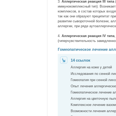
3.
Аллергическая реакция III типа
(
иммунокомплексный тип). Возникае
комплексов, в состав которых входя
так как они образуют преципитат пр
развитии сывороточной болезни, ал
аллергии, при ряде аутоаллергическ
4.
Аллергическая реакция IV типа
(гиперчувствительность замедленног
Гомеопатическое лечение алл
14 ссылок
Аллергия на коже у детей
Исследования по сенной лих
Гомеопатия при сенной лихо
Опыт лечения аллергических
Гомеопатическое лечение ал
Аллергия на цветочную пыльц
Комплексное лечение вазом
Возможности лечения аллер