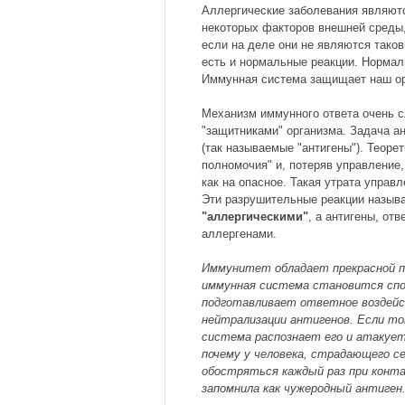
Аллергические заболевания являю
некоторых факторов внешней среды,
если на деле они не являются таков
есть и нормальные реакции. Нормаль
Иммунная система защищает наш ор
Механизм иммунного ответа очень 
"защитниками" организма. Задача ан
(так называемые "антигены"). Теор
полномочия" и, потеряв управление
как на опасное. Такая утрата управ
Эти разрушительные реакции назы
"аллергическими"
, а антигены, от
аллергенами.
Иммунитет обладает прекрасной 
иммунная система становится спо
подготавливает ответное воздейс
нейтрализации антигенов. Если то
система распознает его и атакуе
почему у человека, страдающего се
обостряться каждый раз при конт
запомнила как чужеродный антиген