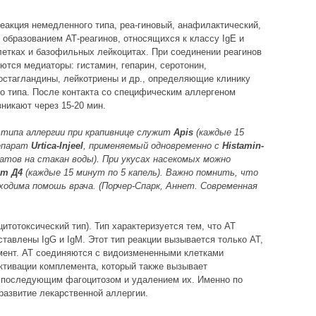
еакция немедленного типа, реа-гиновый, анафилактический,
с образованием АТ-реагинов, относящихся к классу IgE и
летках и базофильных лейкоцитах. При соединении реагинов
ются медиаторы: гистамин, гепарин, серотонин,
остагландины, лейкотриены и др., определяющие клинику
о типа. После контакта со специфическим аллергеном
никают через 15-20 мин.
типа аллергии при крапивнице служит
Apis
(каждые 15
репарат
Urtica-Injeel
, применяемый одновременно с
Histamin-
атов на стакан воды). При укусах насекомых можно
um Д4
(каждые 15 минут по 5 капель). Важно помнить, что
ходима помошь врача. (Порчер-Спарк, Аннет. Современная
цитотоксический тип). Тип характеризуется тем, что AT
ставлены IgG и IgM. Этот тип реакции вызывается только AT,
мент. AT соединяются с видоизмененными клетками
активации комплемента, который также вызывает
с последующим фагоцитозом и удалением их. Именно по
развитие лекарственной аллергии.