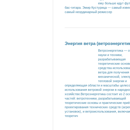
ему больше идут фут
бас-гитара. Эмир Кустурица — самый изве
самый неординарный режиссер
Энергия ветра (ветроэнергети
Ветроэнергетика — о
науки и техники,
разрабатывающая
теоретические основ
средства использова
ветра для получения
механической, элект
тепловой энергии и
определяющая области и масштабы целесо
использования ветровой энергии в народн
хозяйстве.Ветроэнергетика состоит из 2 о
частей: ветротехники, разрабатывающей
теоретические основы и практические при
проектирования технических средств (агре
установок), и ветроиспользования, включа
теоретич