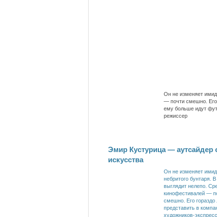
Он не изменяет имид
— почти смешно. Его
ему больше идут фут
режиссер
Эмир Кустурица — аутсайдер 
искусства
Он не изменяет ими
небритого бунтаря. В
выглядит нелепо. Ср
кинофестивалей — п
смешно. Его гораздо 
представить в компа
художников-экспресс