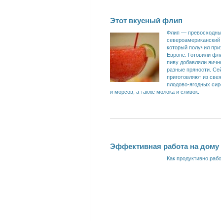
Этот вкусный флип
Флип — превосходн
североамериканский 
который получил приз
Европе. Готовили фли
пиву добавляли яичн
разные пряности. С
приготовляют из свеж
плодово-ягодных сир
и морсов, а также молока и сливок.
Эффективная работа на дому
Как продуктивно раб