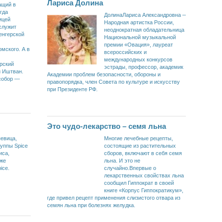
Лариса Долина
ащий в
гда
ДолинаЛариса Александровна —
ицей
Народная артистка России,
служит
неоднократная обладательница
енгерской
Национальной музыкальной
премии «Овация», лауреат
мского. А в
всероссийских и
международных конкурсов
ерский
эстрады, профессор, академик
й Иштван.
Академии проблем безопасности, обороны и
собор —
правопорядка, член Совета по культуре и искусству
.
при Президенте РФ.
Это чудо-лекарство – семя льна
евица,
Многие лечебные рецепты,
уппы Spice
состоящие из растительных
иса,
сборов, включают в себя семя
кже
льна. И это не
ice.
случайно.Впервые о
лекарственных свойствах льна
сообщил Гиппократ в своей
книге «Корпус Гиппократикум»,
где привел рецепт применения слизистого отвара из
семян льна при болезнях желудка.