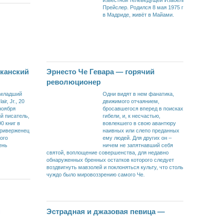
Прейслер. Родился 8 мая 1975 г.
в Мадриде, живёт в Майами.
канский
Эрнесто Че Гевара — горячий
революционер
 младший
Одни видят в нем фанатика,
air, Jr., 20
движимого отчаянием,
ноября
бросавшегося вперед в поисках
й писатель,
гибели, и, к несчастью,
0 книг в
вовлекшего в свою авантюру
Приверженец
наивных или слепо преданных
ого
ему людей. Для других он –
ень
ничем не запятнавший себя
святой, воплощение совершенства, для недавно
обнаруженных бренных остатков которого следует
воздвигнуть мавзолей и поклоняться культу, что столь
чуждо было мировоззрению самого Че.
н
Эстрадная и джазовая певица —