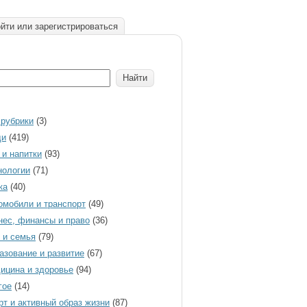
йти или зарегистрироваться
 рубрики
(3)
ди
(419)
 и напитки
(93)
нологии
(71)
ка
(40)
омобили и транспорт
(49)
нес, финансы и право
(36)
 и семья
(79)
азование и развитие
(67)
ицина и здоровье
(94)
гое
(14)
рт и активный образ жизни
(87)