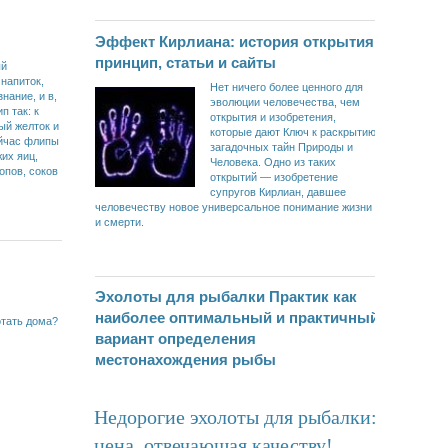
Эффект Кирлиана: история открытия,
принцип, статьи и сайты
ый
напиток,
Нет ничего более ценного для
нание, и в,
эволюции человечества, чем
п так: к
открытия и изобретения,
ый желток и
которые дают Ключ к раскрытию
ейчас флипы
загадочных тайн Природы и
их яиц,
Человека. Одно из таких
опов, соков
открытий — изобретение
супругов Кирлиан, давшее
человечеству новое универсальное понимание жизни
и смерти.
Эхолоты для рыбалки Практик как
наиболее оптимальный и практичный
отать дома?
вариант определения
местонахождения рыбы
Недорогие эхолоты для рыбалки:
цена, отвечающая качеству!