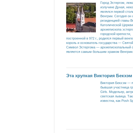
Город Эстергом, леж
излучине Дуная, неко
являлся первой стол
Венгрии. Сегодня он 
резиденцией главы В
Католической Церкви
архиепископа эстерго
городской крепости,
построенной в 972 г., родился первый венг
король и основатель государства — Свято
Символ Эстергома — архиепископальный 
является самым большим храмом Венгрии
Эта хрупкая Виктория Бекхэм
Виктория Бекхэм — п
бывшая участница гр
Girls. Модельер, актр
светская львица. Та
известна, как Posh Sp