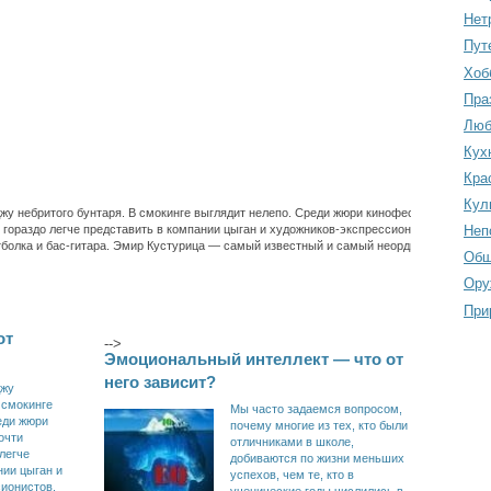
Нет
Пут
Хоб
Пра
Люб
Кух
Кра
Кул
жу небритого бунтаря. В смокинге выглядит нелепо. Среди жюри кинофестивалей
 гораздо легче представить в компании цыган и художников-экспрессионистов,
Неп
болка и бас-гитара. Эмир Кустурица — самый известный и самый неординарный
Общ
Ору
При
от
-->
Эмоциональный интеллект — что от
него зависит?
джу
 смокинге
Мы часто задаемся вопросом,
еди жюри
почему многие из тех, кто были
очти
отличниками в школе,
легче
добиваются по жизни меньших
нии цыган и
успехов, чем те, кто в
ионистов,