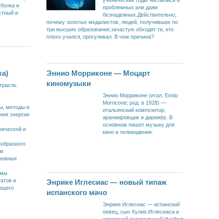
ученические годы числились в
болка и
проблемных или даже
стный и
безнадежных.Действительно,
почему золотых медалистов, людей, получивших по
три высших образования,зачастую обходят те, кто
плохо учился, прогуливал. В чем причина?
ка)
Эннио Морриконе — Моцарт
киномузыки
трасль
Эннио Морриконе (итал. Ennio
Morricone; род. в 1928) —
ы, методы и
итальянский композитор,
ния энергии
аранжировщик и дирижёр. В
основном пишет музыку для
рической и
кино и телевидения.
образного
ом
сновных
ёмы
гатов и
Энрике Иглесиас — новый типаж
ющего
испанского мачо
Энрике Иглесиас — испанский
певец, сын Хулио Иглесиаса и
известной телеведущей Изабель