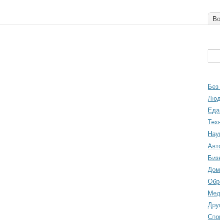
Во
Без
Лю
Еда
Тех
Нау
Авт
Биз
Дом
Обр
Мед
Дру
Спо