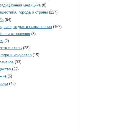
радиционная медицина
(8)
ешествия, города и страны
(127)
би
(64)
здники, отдых и развлечения
(168)
овь и отношения
(8)
ня
(2)
сота и стиль
(28)
ьтура и искусство
(15)
ознаное
(33)
ество
(22)
жие
(6)
рода
(45)