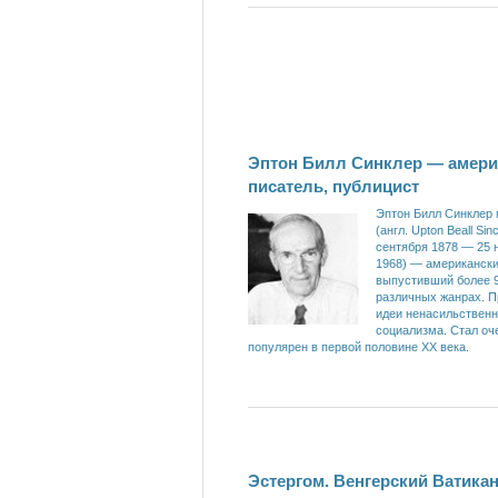
Эптон Билл Синклер — амери
писатель, публицист
Эптон Билл Синклер
(англ. Upton Beall Sincl
сентября 1878 — 25 
1968) — американски
выпустивший более 9
различных жанрах. 
идеи ненасильственн
социализма. Стал оч
популярен в первой половине XX века.
Эстергом. Венгерский Ватика