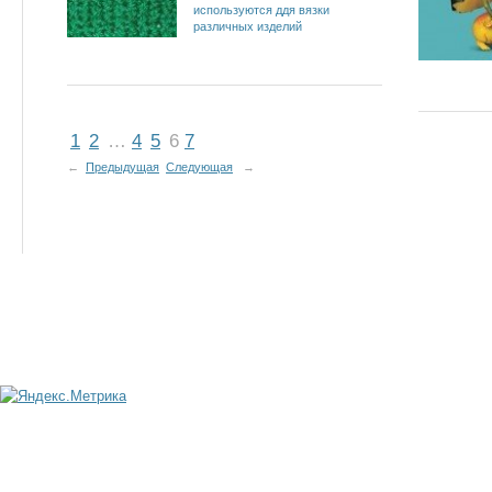
используются ддя вязки
различных изделий
1
2
…
4
5
6
7
←
Предыдущая
Следующая
→