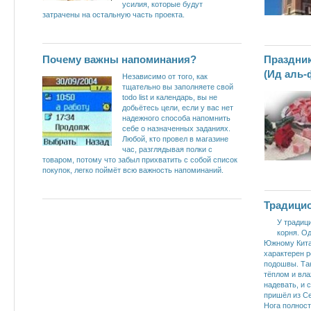
усилия, которые будут
затрачены на остальную часть проекта.
Почему важны напоминания?
Праздник
(Ид аль-
Независимо от того, как
тщательно вы заполняете свой
todo list и календарь, вы не
добьётесь цели, если у вас нет
надежного способа напомнить
себе о назначенных заданиях.
Любой, кто провел в магазине
час, разглядывая полки с
товаром, потому что забыл прихватить с собой список
покупок, легко поймёт всю важность напоминаний.
Традицио
У традиц
корня. О
Южному Кита
характерен 
подошвы. Та
тёплом и вла
надевать, и 
пришёл из Се
Нога полност