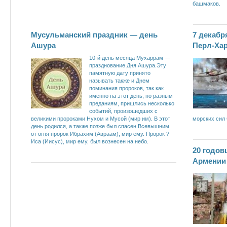
башмаков.
Мусульманский праздник — день
7 декабр
Ашура
Перл-Ха
10-й день месяца Мухаррам —
празднование Дня Ашура.Эту
памятную дату принято
называть также и Днем
поминания пророков, так как
именно на этот день, по разным
преданиям, пришлись несколько
событий, произошедших с
великими пророками Нухом и Мусой (мир им). В этот
морских сил
день родился, а также позже был спасен Всевышним
от огня пророк Ибрахим (Авраам), мир ему. Пророк ?
Иса (Иисус), мир ему, был вознесен на небо.
20 годов
Армении 