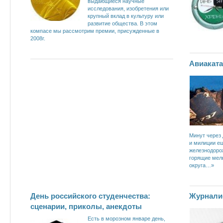
выдающиеся научные
исследования, изобретения или
крупный вклад в культуру или
развитие общества. В этом
компасе мы рассмотрим премии, присужденные в
2008г.
Авиакат
Минут через
и милиции е
железнодоро
горящие мел
округа…»
День российского студенчества:
Журнали
сценарии, приколы, анекдоты
Есть в морозном январе день,