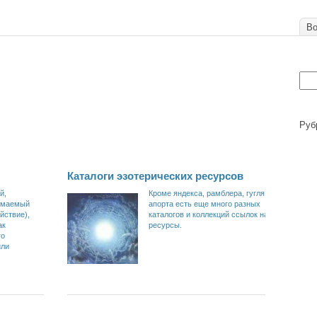
Во
Руб
Каталоги эзотерических ресурсов
й,
Кроме яндекса, рамблера, гугля,
имаемый
апорта есть еще много разных
йствие),
каталогов и коллекций ссылок на
ак
ресурсы.
го
или