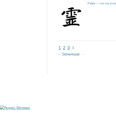
Рэйки — что это и от
1
2
3
4
←
Предыдущая
→