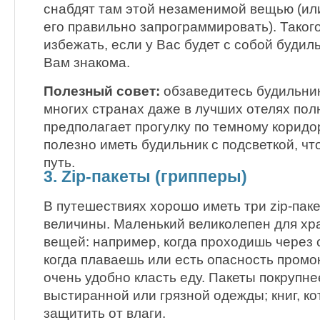
снабдят там этой незаменимой вещью (или
его правильно запрограммировать). Таког
избежать, если у Вас будет с собой будил
Вам знакома.
Полезный совет:
обзаведитесь будильник
многих странах даже в лучших отелях пол
предполагает прогулку по темному коридор
полезно иметь будильник с подсветкой, ч
путь.
3. Zip-пакеты (грипперы)
В путешествиях хорошо иметь три zip-пак
величины. Маленький великолепен для х
вещей: например, когда проходишь через 
когда плаваешь или есть опасность промок
очень удобно класть еду. Пакеты покрупне
выстиранной или грязной одежды; книг, к
защитить от влаги.