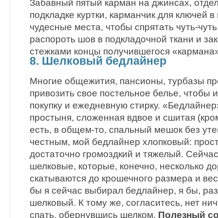
Забавный пятый карман на джинсах, отдел
подкладке куртки, карманчик для ключей в 
чудесные места, чтобы спрятать чуть-чут
распороть шов в подкладочной ткани и за
стежками концы получившегося «кармана»
8. Шелковый бедлайнер
Многие общежития, пансионы, турбазы пр
привозить свое постельное белье, чтобы 
покупку и ежедневную стирку. «Бедлайнер»
простыня, сложенная вдвое и сшитая (кром
есть, в общем-то, спальный мешок без уте
честным, мой бедлайнер хлопковый: прос
достаточно громоздкий и тяжелый. Сейча
шелковые, которые, конечно, несколько до
скатываются до крошечного размера и вес
бы я сейчас выбирал бедлайнер, я бы, раз
шелковый. К тому же, согласитесь, нет н
спать, обернувшись шелком.
Полезный со