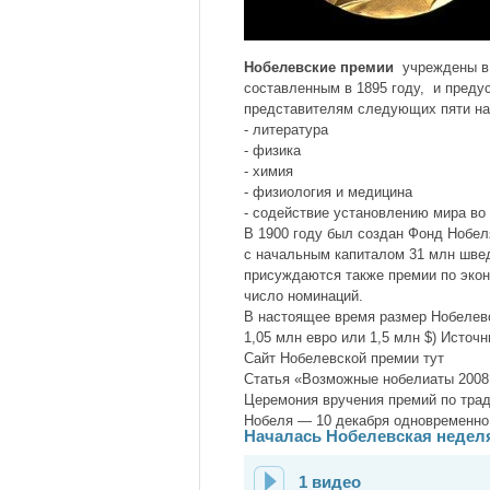
Нобелевские премии
учреждены в
составленным в 1895 году, и пред
представителям следующих пяти на
- литература
- физика
- химия
- физиология и медицина
- содействие установлению мира во
В 1900 году был создан Фонд Нобел
с начальным капиталом 31 млн швед
присуждаются также премии по эко
число номинаций.
В настоящее время размер Нобелевс
1,05 млн евро или 1,5 млн $) Источн
Сайт Нобелевской премии тут
Статья «Возможные нобелиаты 2008 
Церемония вручения премий по тра
Нобеля — 10 декабря одновременно 
Началась Нобелевская недел
1 видео