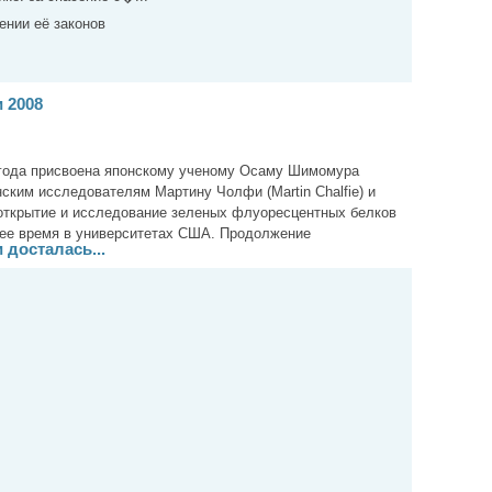
ении её законов
 2008
 года присвоена японскому ученому Осаму Шимомура
ским исследователям Мартину Чолфи (Martin Chalfie) и
а открытие и исследование зеленых флуоресцентных белков
щее время в университетах США. Продолжение
досталась...