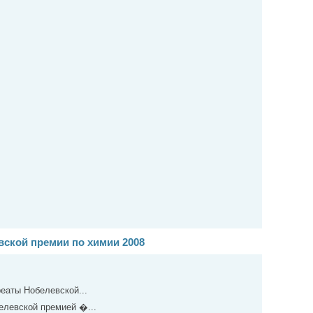
ской премии по химии 2008
еаты Нобелевской...
елевской премией �...