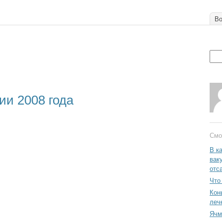
Во
ии 2008 года
Смо
В к
вак
отс
Что
Кон
леч
Ячм