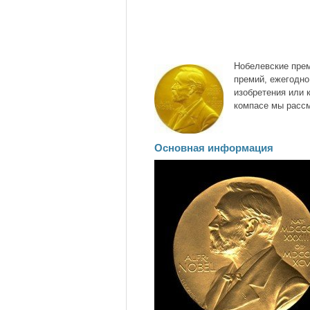
Нобелевские пре
премий, ежегодн
изобретения или 
компасе мы рассм
Основная информация