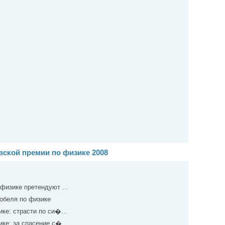
ской премии по физике 2008
физике претендуют ...
обеля по физике
ке: страсти по си�...
ке: за спасение с�...