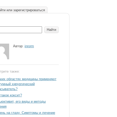
йти или зарегистрироваться
Автор:
inrorm
трите также:
аких областях медицины применяют
уумный хирургический
асыватель?
 такое коксит?
ьюктивит, его виды и методы
ения
ень на глазу. Симптомы и лечение