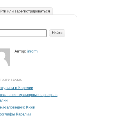
йти или зарегистрироваться
Автор:
inrorm
трите также:
отуризм в Карелии
кеальские мраморные карьеры в
елии
ей-заповедник Кижи
роглифы Карелии