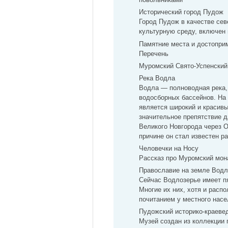
Исторический город Пудож
Город Пудож в качестве сев
культурную среду, включен 
Памятние места и достопри
Перечень
Муромский Свято-Успенски
Река Водла
Водла — полноводная река,
водосборных бассейнов. На 
является широкий и красивы
значительное препятствие д
Великого Новгорода через О
причине он стал известен р
Человечки на Носу
Рассказ про Муромский мон
Православие на земле Водл
Сейчас Водлозерье имеет пя
Многие их них, хотя и расп
почитанием у местного насе
Пудожский историко-краеве
Музей создан из коллекции 