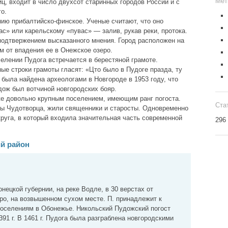
Мет
ц, входит в число двухсот старинных городов России и с
го.
ию прибалтийско-финское. Ученые считают, что оно
с» или карельскому «пувас» — залив, рукав реки, протока.
подтвержением высказанного мнения. Город расположен на
м от впадения ее в Онежское озеро.
елении Пудога встречается в берестяной грамоте.
ые строки грамоты гласят: «Цто было в Пудоге празда, ту
 была найдена археологами в Новгороде в 1953 году, что
дож был вотчиной новгородских бояр.
же довольно крупным поселением, имеющим ранг погоста.
Ста
лы Чудотворца, жили священники и старосты. Одновременно
круга, в который входила значительная часть современной
296
й район
ецкой губернии, на реке Водле, в 30 верстах от
ро, на возвышенном сухом месте. П. принадлежит к
оселениям в Обонежье. Никольский Пудожский погост
91 г. В 1461 г. Пудога была разграблена новгородскими