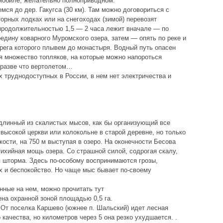
мобиле, желательно полноприводном.
ся до дер. Гакугса (30 км). Там можно договориться с
орных лодках или на снегоходах (зимой) перевозят
продолжительностью 1,5 — 2 часа лежит вначале — по
едину коварного Муромского озера, затем — опять по реке и
ерега которого плывем до монастыря. Водный путь опасен
ся множество топляков, на которые можно напороться
, разве что вертолетом…
 труднодоступных в России, в нем нет электричества и
длинный из скалистых мысов, как бы организующий все
высокой церкви или колокольне в старой деревне, но только
кости, на 750 м выступая в озеро. На оконечности Бесова
ихийная мощь озера. Со страшной силой, содрогая скалу,
 шторма. Здесь по-особому воспринимаются грозы,
 и беспокойство. Но чаще мыс бывает по-своему
нные на нем, можно прочитать тут
на охранной зоной площадью 0,5 га.
. От поселка Каршево (южнее п. Шальский) идет лесная
качества, но километров через 5 она резко ухудшается. .