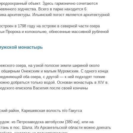
иродоохранный объект. Здесь гармонично сочетаются
евянного зодчества. Всего в парке находится 6
ика архитектуры. Ильинский погост является архитектурной
строен в 1798 году на острове в северной части озера
ьи Пророка и колокольню, обнесенные массивной рубленой
мужской монастырь
ежского озера, на узкой полоске земли шириной около
 обширным Онежским и малым Муромским. С одного конца
оединяющей оба озера, с другой — к ней подходят топкие
можно добраться только водой. Основан монастырь в XIV в.
одского епископа Василия после своей кончины
кий район, Карешевская волость п/о Гакугса
удож: из Петрозаводска автобусом (380 км), или на
стань в пос. Шала. Из Архангельской области можно доехать