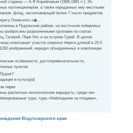
кой старины — А.Ф.Кораблевым (1906-1981 гг.). Из
нных коллекционером, а также переданных ему местными
новном, фонд, насчитывающий более 7 тысяч предметов.
берегу Онежского о�…
ложены в Пудожском районе, на восточном побережье
фы разбросаны разрозненными группами на скалах
ц, Гагажий, Пери Нос и на острове Гурий. В целом
ище охватывает участок озерного берега длиной в 20,5
1200 изображений, нередко объединенных в композиции
ические особенности, достопримечательности,
ленных пунктов
 Пудож?
адиции и культура)
ом парке
жены различные экологические маршруты, среди них
мбинированные туры, туры «Наблюдение за птицами»,
зрождения Водлозерского края