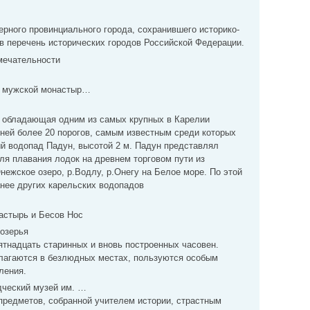
ерного провинциального города, сохранившего историко-
в перечень исторических городов Российской Федерации.
мечательности
й мужской монастыр…
 обладающая одним из самых крупных в Карелии
ней более 20 порогов, самым известным среди которых
й водопад Падун, высотой 2 м. Падун представлял
ля плавания лодок на древнем торговом пути из
нежское озеро, р.Водлу, р.Онегу на Белое море. По этой
анее других карельских водопадов
астырь и Бесов Нос
озерья
тнадцать старинных и вновь построенных часовен.
олагаются в безлюдных местах, пользуются особым
ления.
дческий музей им. …
предметов, собранной учителем истории, страстным