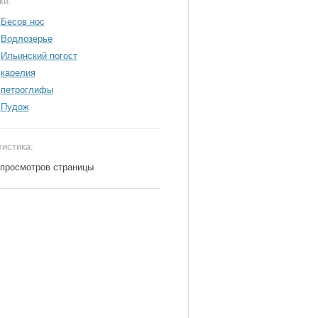
ки:
Бесов нос
Водлозерье
Ильинский погост
карелия
петроглифы
Пудож
тистика:
 просмотров страницы