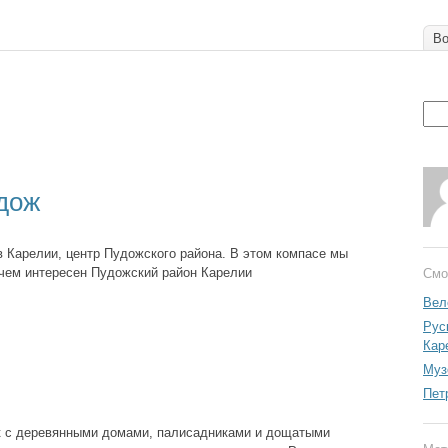
Во
дож
 Карелии, центр Пудожского района. В этом компасе мы
 чем интересен Пудожский район Карелии
Смо
Вел
Рус
Кар
Муз
Пет
к с деревянными домами, палисадниками и дощатыми