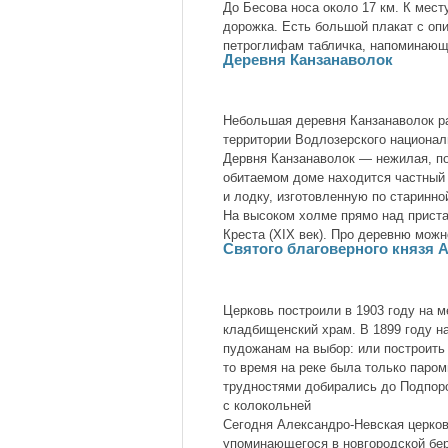
До Бесова носа около 17 км. К мес
дорожка. Есть большой плакат с оп
петроглифам табличка, напоминающ
Деревня Канзанаволок
Небольшая деревня Канзанаволок р
территории Водлозерского национал
Дервня Канзанаволок — нежилая, п
обитаемом доме находится частный 
и лодку, изготовленную по старинно
На высоком холме прямо над прист
Креста (XIX век). Про деревню можн
Святого благоверного князя 
Церковь построили в 1903 году на м
кладбищенский храм. В 1899 году н
пудожанам на выбор: или построить 
то время на реке была только паро
трудностями добирались до Подпоро
с колокольней
Сегодня Александро-Невская церко
упоминающегося в новгородской бер