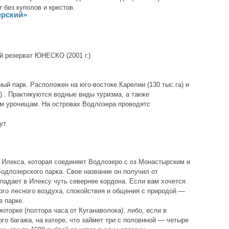
 без куполов и крестов.
ерский»
 резерват ЮНЕСКО (2001 г.)
й парк. Расположен на юго-востоке Карелии (130 тыс.га) и
а) . Практикуются водные виды туризма, а также
м урочищам. На островах Водлозера проводятс
ут
 Илекса, которая соединяет Водлозеро с оз.Монастырским и
одлозерского парка. Свое название он получил от
падает в Илексу чуть севернее кордона. Если вам хочется
ого лесного воздуха, спокойствия и общения с природой —
в парке.
оторке (полтора часа от Куганаволока), либо, если в
го багажа, на катере, что займет три с половиной — четыре