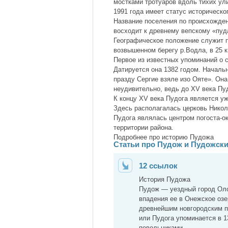
мостками тротуаров вдоль тихих ули
1991 года имеет статус историческо
Название поселения по происхожден
восходит к древнему вепскому «пуда
Географическое положение служит 
возвышенном берегу р.Водла, в 25 к
Первое из известных упоминаний о с
Датируется она 1382 годом. Начальн
празду Сергие взяле изо Ояте». Она
неудивительно, ведь до XV века Пу
К концу XV века Пудога является у
Здесь располагалась церковь Нико
Пудога являлась центром погоста-о
территории района.
Подробнее про историю Пудожа
Статьи про Пудож и Пудожски
12 ссылок
История Пудожа
Пудож — уездный город Олон
впадения ее в Онежское озе
древнейшим новгородским п
или Пудога упоминается в 13
повольниками