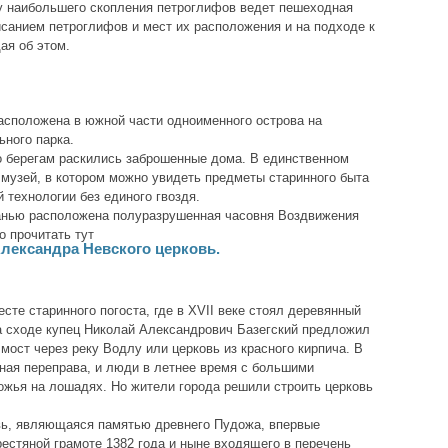
ту наибольшего скопления петроглифов ведет пешеходная
исанием петроглифов и мест их расположения и на подходе к
ая об этом.
асположена в южной части одноименного острова на
ьного парка.
о берегам раскились заброшенные дома. В единственном
музей, в котором можно увидеть предметы старинного быта
й технологии без единого гвоздя.
анью расположена полуразрушенная часовня Воздвижения
о прочитать тут
Александра Невского церковь.
есте старинного погоста, где в XVII веке стоял деревянный
а сходе купец Николай Александрович Базегский предложил
мост через реку Водлу или церковь из красного кирпича. В
мная переправа, и люди в летнее время с большими
жья на лошадях. Но жители города решили строить церковь
вь, являющаяся памятью древнего Пудожа, впервые
естяной грамоте 1382 года и ныне входящего в перечень