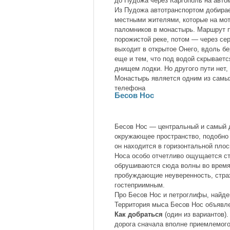
до Пудожа через Каргополь на авто
Из Пудожа автотранспортом добираем
местными жителями, которые на мот
паломников в монастырь. Маршрут 
порожистой реке, потом — через сер
выходит в открытое Онего, вдоль б
еще и тем, что под водой скрывает
днищем лодки. Но другого пути нет
Монастырь является одним из самых
телефона
Бесов Нос
Бесов Нос — центральный и самый 
окружающее пространство, подобно 
он находится в горизонтальной плос
Носа особо отчетливо ощущается ст
обрушиваются сюда волны во время
пробуждающие неуверенность, страх
гостеприимным.
Про Бесов Нос и петроглифы, найде
Территория мыса Бесов Нос объявле
Как добраться
(один из вариантов)
дорога сначала вполне приемлемого 