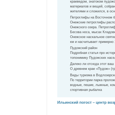
краеведом, знатоком пудожс
материалов и вещей, собра
жителями и сложился, в ос
Петроглифы на Восточном 
Онежские петроглифы распо
Онежского озера. Петрогли
Бесова носа, мысах Кладове
Онежское наскальное святил
км и насчитывает примерно 
Пудожский район
Подробная статья про истор
топонимику Пудожских насе
Далеко ли отсюда этот ваш
О древнем крае «Пудож» (тр
Виды туризма в Водлозерск
По территории парка проло
водные, пешие, лыжные, ко
спортивная рыбалка
Ильинский погост – центр во