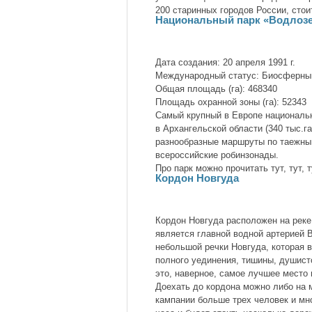
200 старинных городов России, стоит
Национальный парк «Водлоз
Дата создания: 20 апреля 1991 г.
Международный статус: Биосферный
Общая площадь (га): 468340
Площадь охранной зоны (га): 52343
Самый крупный в Европе национальны
в Архангельской области (340 тыс.г
разнообразные маршруты по таежны
всероссийские робинзонады.
Про парк можно прочитать тут, тут, т
Кордон Новгуда
Кордон Новгуда расположен на реке
является главной водной артерией В
небольшой речки Новгуда, которая в
полного уединения, тишины, душист
это, наверное, самое лучшее место 
Доехать до кордона можно либо на м
кампании больше трех человек и мно