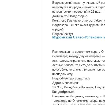
Водлозерский парк – уникальный пр
нетронутая природа и памятники дер
исторических поселений и 23 памятн
доминантой Водлозерья.
Комплекс Ильинского погоста был по
Водлозеро. Он включает церковь Ил
оградой
Подробнее тут
Муромский Свято-Успенский 
Расположен на восточном берегу Он
километра, между двумя озерами —
эта полоска ограничена протокою, с
лесные болота, так что до обители 
по особому чудному явлению новгор
преподобному.
Подробнее про монастырь
Адрес
монастыря:
186306, Республика Карелия, Пудожс
Как добраться
:
Вначале необходимо доехать до г. П
теплоходе по Онежскому озеру, при