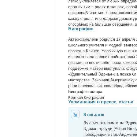
легко уклоняется от любых определ
органичным в ролях и жанрах, поро
приспосабливаться к предложенному
каждую роль, иногда даже драматур
способных на большие свершения, о
Биография
Актер-хамелеон родился 17 апреля 
школьного учителя и модной венгер
провел в Квинсе. Необычную внешн
использовала в своих работах; сам 
правильно вести себя перед камерой
поддержке матери выступал с фокус
«Удивительный Эдриан», а позже бл
мастерства. Закончив Американску
роли в нескольких околобродвейски
Биография актера
Краткая биография
Упоминания в прессе, статьи
8 ссылок
Лучшим актером стал Эдри
Эдриан Броуди (Adrien Brod
проходящей в Лос-Анджелес