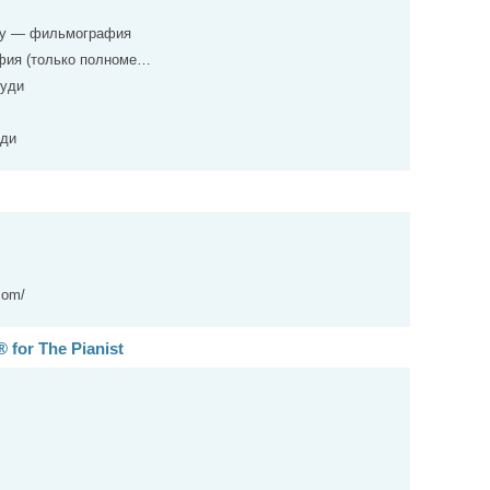
ody — фильмография
фия (только полноме…
оуди
уди
com/
 for The Pianist