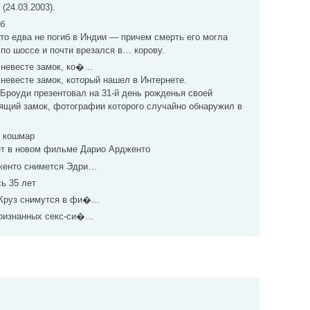
(24.03.2003).
иб
то едва не погиб в Индии — причем смерть его могла
 по шоссе и почти врезался в… корову.
 невесте замок, ко�…
невесте замок, который нашел в Интернете.
Броуди презентовал на 31-й день рожденья своей
ящий замок, фотографии которого случайно обнаружил в
в кошмар
ет в новом фильме Дарио Ардженто
женто снимется Эдри…
ь 35 лет
 Круз снимутся в фи�…
признанных секс-си�…