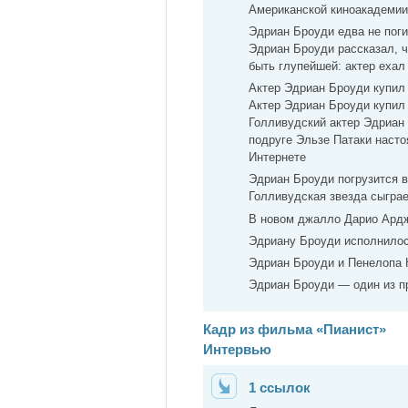
Американской киноакадемии 
Эдриан Броуди едва не пог
Эдриан Броуди рассказал, ч
быть глупейшей: актер ехал
Актер Эдриан Броуди купил
Актер Эдриан Броуди купил 
Голливудский актер Эдриан 
подруге Эльзе Патаки насто
Интернете
Эдриан Броуди погрузится 
Голливудская звезда сыгра
В новом джалло Дарио Ард
Эдриану Броуди исполнилос
Эдриан Броуди и Пенелопа
Эдриан Броуди — один из 
Кадр из фильма «Пианист»
Интервью
1 ссылок