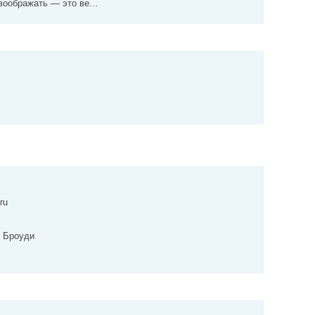
воображать — это ве…
ru
 Броуди