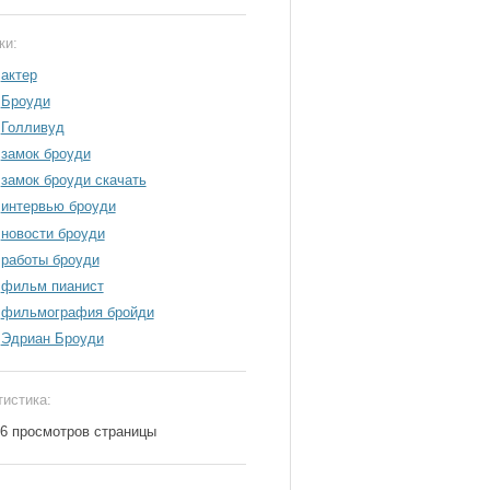
ки:
актер
Броуди
Голливуд
замок броуди
замок броуди скачать
интервью броуди
новости броуди
работы броуди
фильм пианист
фильмография бройди
Эдриан Броуди
тистика:
96 просмотров страницы