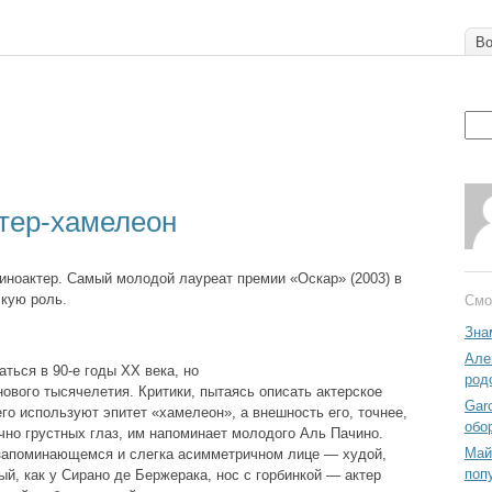
Во
ктер-хамелеон
иноактер. Самый молодой лауреат премии «Оскар» (2003) в
кую роль.
Смо
Зна
Але
ться в 90-е годы ХХ века, но
род
ового тысячелетия. Критики, пытаясь описать актерское
Gar
го используют эпитет «хамелеон», а внешность его, точнее,
обо
чно грустных глаз, им напоминает молодого Аль Пачино.
Май
 запоминающемся и слегка асимметричном лице — худой,
поп
ый, как у Сирано де Бержерака, нос с горбинкой — актер