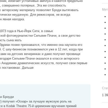
ений, избегает устойчивых амплуа и кажется предельно
й, совершенно полярных. Эта же способность
Мет
 актерскому материалу позволяет Броди вытягивать
гически неудачную. Для режиссеров, не всегда
н явная находка.
1973 года в Нью-Йорк Сити, в семье
ской фотожурналистки Сильвии Плачи, а свое детство
ость сына мать
Эдриан позже признавался, что именно она научила его
. С шоу-бизнесом познакомился уже в 12 лет, когда при
ами на детских вечеринках и даже получил прозвище
агодаря Сильвии Плачи оказался в классе актерского
ю Академию драматических искусств, получил свои первые
х постановках. Дальше
Ста
1 3
ан Броуди
y) получил «Оскар» за лучшую мужскую роль на
е в Kodak Theatre 75-й церемонии вручения премий