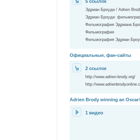
5 ссылок
Эдриан Броуди / Adrien Br
Эдриан Броуди: фильмогра
Фильмография Эдриана Бр
Фильмография
Фильмография Эдриан Бро
Официальные, фан-сайты
2 ссылок
http://www.adrien-brody.org/
http://www.adrienbrodyonline.
Adrien Brody winning an Oscar®
1 видео