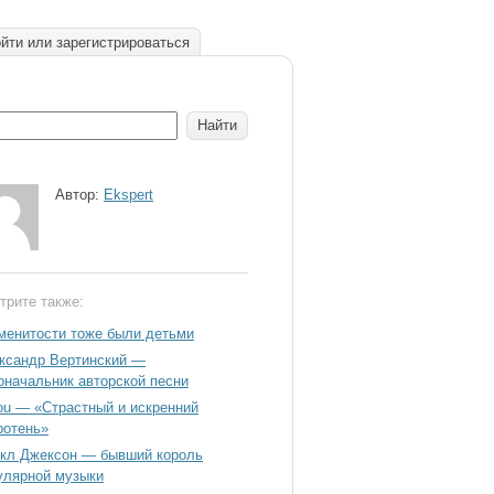
йти или зарегистрироваться
Автор:
Ekspert
трите также:
менитости тоже были детьми
ксандр Вертинский —
оначальник авторской песни
ou — «Страстный и искренний
ротень»
кл Джексон — бывший король
улярной музыки