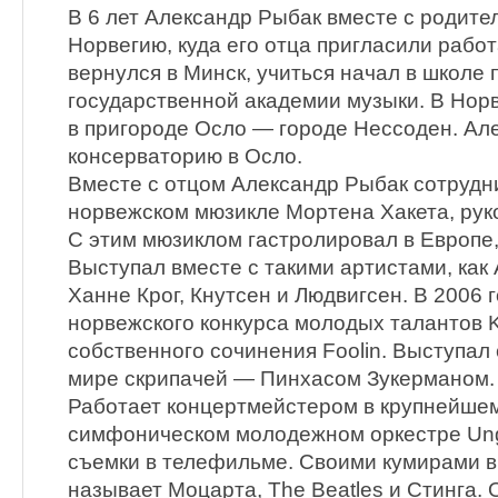
В 6 лет Александр Рыбак вместе с родите
Норвегию, куда его отца пригласили работ
вернулся в Минск, учиться начал в школе 
государственной академии музыки. В Нор
в пригороде Осло — городе Нессоден. Ал
консерваторию в Осло.
Вместе с отцом Александр Рыбак сотрудни
норвежском мюзикле Мортена Хакета, руко
С этим мюзиклом гастролировал в Европе,
Выступал вместе с такими артистами, как
Ханне Крог, Кнутсен и Людвигсен. В 2006 
норвежского конкурса молодых талантов 
собственного сочинения Foolin. Выступал 
мире скрипачей — Пинхасом Зукерманом.
Работает концертмейстером в крупнейшем
симфоническом молодежном оркестре Ung
съемки в телефильме. Своими кумирами в
называет Моцарта, The Beatles и Стинга.