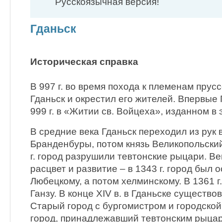
Русскоязычная версия!
Гданьск
Историческая справка
В 997 г. во время похода к племенам прус
Гданьск и окрестил его жителей. Впервые 
999 г. в «Житии св. Войцеха», изданном в 
В средние века Гданьск переходил из рук 
Бранденбуры, потом князь Великопольски
г. город разрушили тевтонские рыцари. Ве
расцвет и развитие – в 1343 г. город был 
Любецкому, а потом хелминскому. В 1361 г.
Ганзу. В конце XIV в. в Гданьске существо
Старый город с бургомистром и городско
город, принадлежавший тевтонским рыца