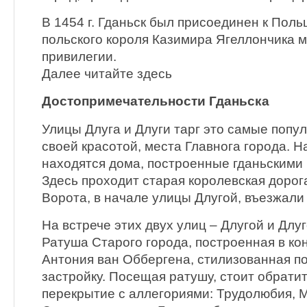
В 1454 г. Гданьск был присоединен к Поль
польского короля Казимира Ягеллончика 
привилегии.
Далее читайте здесь
Достопримечательности Гданьска
Улицы Длуга и Длуги тарг это самые попу
своей красотой, места Главнога города. Н
находятся дома, построенные гданьскими к
Здесь проходит старая королевская дорог
Ворота, в начале улицы Длугой, въезжали 
На встрече этих двух улиц – Длугой и Длу
Ратуша Старого города, построенная в конц
Антония ван Оббергена, стилизованная п
застройку. Посещая ратушу, стоит обрати
перекрытие с аллегориями: Трудолюбия, 