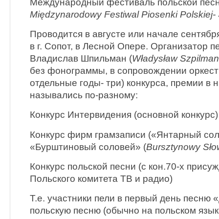
Международный фестиваль польской пес
Międzynarodowy Festiwal Piosenki Polskiej- 
Проводится в августе или начале сентября
в г. Сопот, в Лесной Опере. Организатор 
Владислав Шпильман (
Władysław Szpilman
без фонограммы, в сопровождении оркест
отдельные годы- три) конкурса, премии в 
назывались по-разному:
Конкурс Интервидения (основной конкурс)
Конкурс фирм грамзаписи («Янтарный со
«Бурштиновый соловей» (
Bursztynowy Sło
Конкурс польской песни (с кон.70-х прису
Польского комитета ТВ и радио)
Т.е. участники пели в первый день песню 
польскую песню (обычно на польском язык