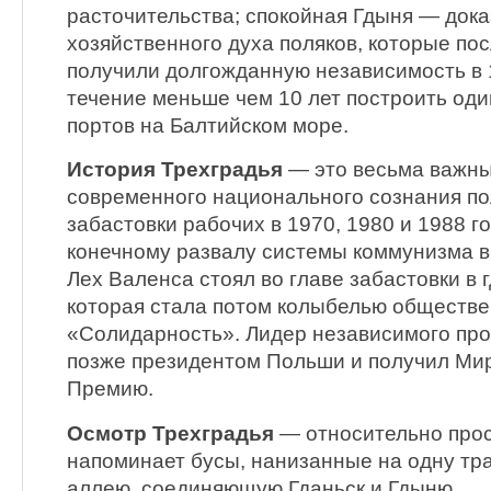
расточительства; спокойная Гдыня — дока
хозяйственного духа поляков, которые пос
получили долгожданную независимость в 1
течение меньше чем 10 лет построить оди
портов на Балтийском море.
История Трехградья
— это весьма важны
современного национального сознания по
забастовки рабочих в 1970, 1980 и 1988 г
конечному развалу системы коммунизма в
Лех Валенса стоял во главе забастовки в 
которая стала потом колыбелью обществ
«Солидарность». Лидер независимого пр
позже президентом Польши и получил Ми
Премию.
Осмотр Трехградья
— относительно прос
напоминает бусы, нанизанные на одну тр
аллею, соединяющую Гданьск и Гдыню.