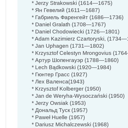
* Jerzy Strakowski (1614—1675)
* Ян Гевелий (1611—1687)
* Габриель Фаренгейт (1686—1736)
* Daniel Gralath (1708—1767)
* Daniel Chodowiecki (1726—1801)
* Adam Kazimierz Czartoryski, (1734—
* Jan Uphagen (1731—1802)
* Krzysztof Celestyn Mrongovius (17
* Артур Шопенгауэр (1788—1860)
* Lech Bądkowski (1920—1984)
* Гюнтер Грасс (1927)
* Лех Валенса(1943)
* Krzysztof Kolberger (1950)
* Jan de Weryha-Wysoczański (1950)
* Jerzy Owsiak (1953)
* Дональд Туск (1957)
* Paweł Huelle (1957)
* Dariusz Michalczewski (1968)