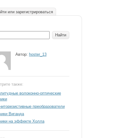
йти или зарегистрироваться
Автор:
hoster_13
трите также:
литудные волоконно-оптические
чики
ниторезистивные преобразователи
чики Виганда
чики на эффекте Холла