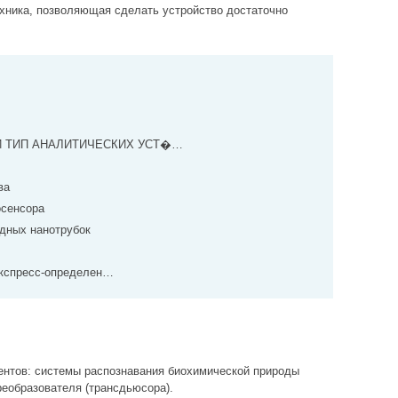
хника, позволяющая сделать устройство достаточно
 ТИП АНАЛИТИЧЕСКИХ УСТ�…
ва
осенсора
одных нанотрубок
экспресс-определен…
ентов: системы распознавания биохимической природы
реобразователя (трансдьюсора).