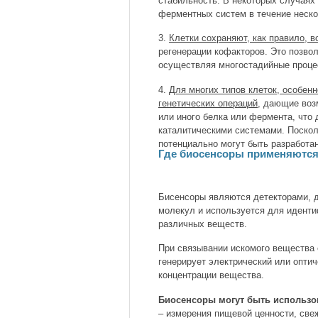
стабильность. В некоторых случаях
ферментных систем в течение неско
3.
Клетки сохраняют, как правило, 
регенерации кофакторов. Это позво
осуществляя многостадийные проце
4.
Для многих типов клеток, особе
генетических операций,
дающие возм
или иного белка или фермента, что
каталитическими системами. Поскол
потенциально могут быть разработ
Где биосенсоры применяютс
Бисенсоры являются детекторами, д
молекул и используется для иденти
различных веществ.
При связывании искомого вещества 
генерирует электрический или опти
концентрации вещества.
Биосенсоры могут быть использо
– измерения пищевой ценности, свеж