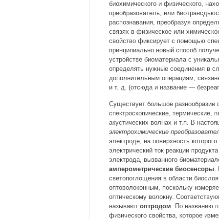
биохимического и физического, нах
преобразователь, или биотрансдьюс
распознавания, преобразуя определ
связях в физическое или химическое
свойство фиксирует с помощью спе
принципиально новый способ получе
устройстве биоматериала с уникаль
определять нужные соединения в сло
дополнительным операциям, связанн
и т. д. (отсюда и название — безре
Существует большое разнообразие 
спектроскопические, термические, 
акустических волнах и т.п. В наст
электрохимические преобразовате
электроде, на поверхность которого
электрический ток реакции продукт
электрода, вызванного биоматериа
амперометрические биосенсоры
.
светопоглощения в области биослоя,
оптоволоконным, поскольку измеряе
оптическому волокну. Соответствую
называют
оптродом
. По названию 
физического свойства, которое изме