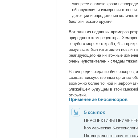
– экспресс-анализа крови непосредс
– обнаружения и измерения степени
– детекции и определения количест
биологического оружия.
Вот один из недавних примеров раз
природного хеморецептора. Хеморец
голубого морского краба, был прик
результате был изготовлен новый т
реагирующего на ничтожные изменен
очень чувствителен к следам тяжел
На очереди создание биосенсоров, 
создать «искусственные органы» обо
возможно более точной и информати
ближайшем будущем в этой смежной
открытий.
Применение биосенсоров
5 ссылок
ПЕРСПЕКТИВЫ ПРИМЕНЕ
Коммерческая биотехнологи
Потенциальные возможност