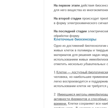
На первом этапе
действия биосенс
для него вещества из многокомпоне
На второй стадии
происходит преоб
в форму электрохимического сигнал
На последней стадии
электрический
обработки форму.
Клеточные биосенсоры
Одно из достижений биотехнологии 
живых клеток в полимеры и твердые
материалов для решения задач меди
использованием живых иммобилизов
отметить
несколько удивительных 
1.
Клетки — доступный биологически
человека, но наибольшее применени
легко воспроизводятся и поддержив
использовании клеток не требуется 
2.
Имеющиеся методы иммобилизаци
активности ферментов и способные
времени.
Клетки сохраняют все наи