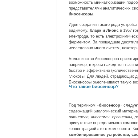
возможность миниатюризации подоб
представителями аналитических сис
биосенсоры.
Идея создания такого рода устройст
видимому,
Кларк и Лионс
в 1967 го
электрода, то есть электрохимичес
ферментом. За прошедшие десятилет
исследовано много систем, некото
Большинство биосенсоров ориентиро
например, в крови находятся тысяч
быстро и эффективно (количественн
глюкозы. Для людей, страдающих ди
Биосенсоры обеспечивают такую во
Что такое биосенсор?
Под термином
«биосенсор»
следует
содержащий биологический матери
антитела, липосомы, органеллы, р
присутствие определяемого компоне
концентрацией этого компонента. К
комбинированное устройство, сос