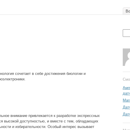
Во
нология сочетает в себе достижения биологии и
оэлектроники.
Смо
Амп
дат
Маг
Дат
Дат
льное внимание привлекается к разработке экспрессных
я высокой доступностью, и вместе с тем, обладающих
ности и избирательности. Особый интерес вызывает