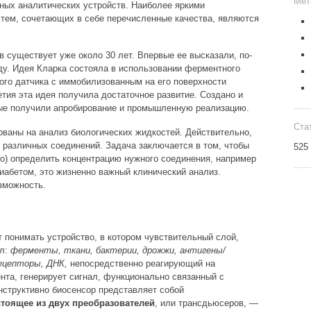
Мет
ных аналитических устройств. Наиболее яркими
тем, сочетающих в себе перечисленные качества, являются
в существует уже около 30 лет. Впервые ее высказали, по-
ду. Идея Кларка состояла в использовании ферментного
кого датчика с иммобилизованным на его поверхности
ия эта идея получила достаточное развитие. Создано и
рые получили апробирование и промышленную реализацию.
Ста
ваны на анализ биологических жидкостей. Действительно,
и различных соединений. Задача заключается в том, чтобы
525
о) определить концентрацию нужного соединения, например
абетом, это жизненно важный клинический анализ.
зможность.
 понимать устройство, в котором чувствительный слой,
ал:
ферменты, ткани, бактерии, дрожжи, антигены/
ецепторы, ДНК,
непосредственно реагирующий на
нта, генерирует сигнал, функционально связанный с
онструктивно биосенсор представляет собой
тоящее из двух преобразователей
, или трансдьюсеров, —