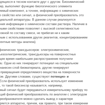
одящихся в тесном контакте друг с другом. Биохимический
ер, выполняет функцию биологического элемента
яемый компонент, а точнее, информацию о химических
 свойство или сигнал, а физический преобразователь это
циальной аппаратуры. В данном случае реализуется
ния информации о химическом составе раствора. Наличие в
ными свойствами позволяет с высокой селективностью
жной по составу смеси, не прибегая ни к каким
ым с использованием других реагентов, концентрированием
агентные методы анализа).
физических трансдьюсеров: электрохимические,
пьезоэлектрические, трансдьюсеры на поверхностных
оящее время наибольшее распространение получили
ли
. Одни из них генерируют потенциал на специальном
 нанесен слой биоматериала, другие генерируют
а превращения определяемого вещества на поверхности
лом. Другими словами, существуют
потенцио- и
 Если физический преобразователь использует изменение
 то такой биосенсор называется, например,
мый сигнал будет передаваться измерительному прибору по
щий физический преобразователь по аналогии с электродом
преобразователя можно сделать вывод о характере
ряется аппаратно, причем, как правило, при таком измерении