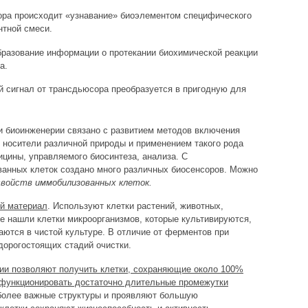
ора происходит «узнавание» биоэлементом специфического
нтной смеси.
разование информации о протекании биохимической реакции
а.
 сигнал от трансдьюсора преобразуется в пригодную для
и биоинженерии связано с развитием методов включения
 носители различной природы и применением такого рода
цины, управляемого биосинтеза, анализа. С
анных клеток создано много различных биосенсоров. Можно
свойств иммобилизованных клеток.
й материал
. Используют клетки растений, животных,
е нашли клетки микроорганизмов, которые культивируются,
аются в чистой культуре. В отличие от ферментов при
дорогостоящих стадий очистки.
и позволяют получить клетки, сохраняющие около 100%
 функционировать достаточно длительные промежутки
более важные структуры и проявляют большую