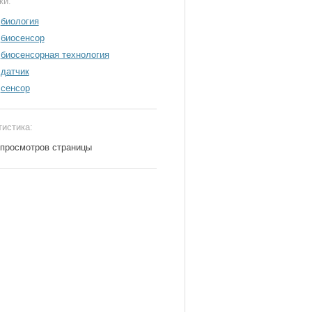
ки:
биология
биосенсор
биосенсорная технология
датчик
сенсор
тистика:
 просмотров страницы