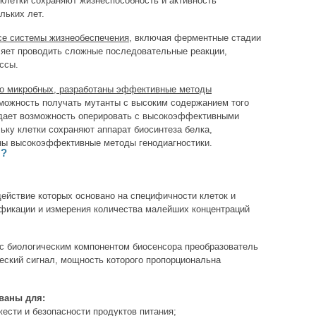
 клетки сохраняют жизнеспособность и активность
льких лет.
все системы жизнеобеспечения
, включая ферментные стадии
ляет проводить сложные последовательные реакции,
ссы.
нно микробных, разработаны эффективные методы
ожность получать мутанты с высоким содержанием того
 дает возможность оперировать с высокоэффективными
ьку клетки сохраняют аппарат биосинтеза белка,
аны высокоэффективные методы генодиагностики.
я?
ействие которых основано на специфичности клеток и
фикации и измерения количества малейших концентраций
с биологическим компонентом биосенсора преобразователь
ческий сигнал, мощность которого пропорциональна
ваны для:
ести и безопасности продуктов питания;