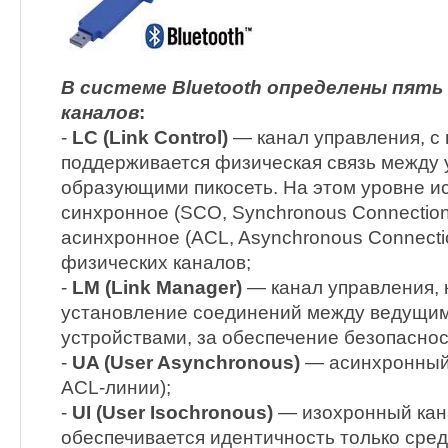
В системе Bluetooth определены пять
каналов
:
-
LC (Link Control)
— канал управления, с
поддерживается физическая связь между 
образующими пикосеть. На этом уровне и
синхронное (SCO, Synchronous Connection-
асинхронное (ACL, Asynchronous Connecti
физических каналов;
-
LM (Link Manager)
— канал управления, 
установление соединений между ведущи
устройствами, за обеспечение безопаснос
-
UA (User Asynchronous)
— асинхронный 
ACL-линии);
-
UI (User Isochronous)
— изохронный кана
обеспечивается идентичность только сре