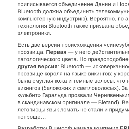
приписывается объединение Дании и Норв
Bluetooth должна объединить телекоммун
компьютерную индустрию). Вероятно, по а
технология Bluetooth также призвана объ
электроники.
Есть две версии происхождения «синезуб
прозвища.
Первая
— у него действительн
патологического цвета. Но правдоподобне
другая версия
: Bluetooth — исковерканн
прозвище короля на языке викингов: у ко
была смуглая кожа и темные волосы, что 
викингов (белокожих и светловолосых). За
кульбит» Гаральда прозвали Чернявеньким 
в скандинавском оригинале — Bletand). Ве
летописцы язык ломать не стали и придум
попроще…
Разработку Bluetooth начала компания
ER