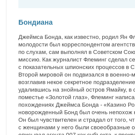
Бондиана
Джеймса Бонда, как известно, родил Ян Ф
молодости был корреспондентом агентства
по слухам, сам выполнял в Советском Со
миссию. Как журналист Флеминг сделал с
с показательных шпионских процессов в С
Второй мировой он подвизался в военно-м
возглавив некое секретное подразделение
удалившись на знойный остров Ямайку, в
поместье «Золотой глаз», Флеминг напис
похождениях Джеймса Бонда - «Казино Ро
новорожденный Бонд был очень непохож на
Он был чувствителен и страдал от того, ч
с женщинами у него были своеобразные 
описывал агента 007 как субъекта, к прек