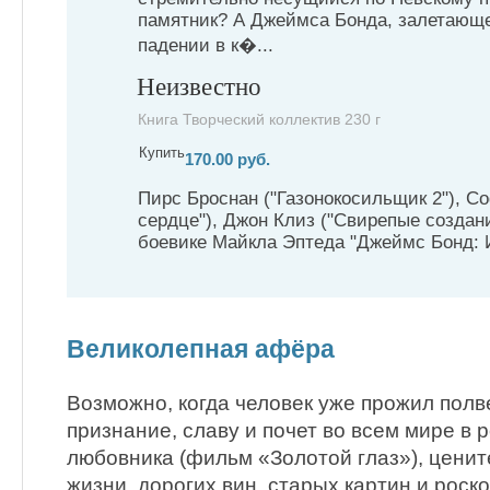
памятник? А Джеймса Бонда, залетающе
падении в к�...
Неизвестно
Книга Творческий коллектив 230 г
Купить
170.00 руб.
Пирс Броснан ("Газонокосильщик 2"), С
сердце"), Джон Клиз ("Свирепые создан
боевике Майкла Эптеда "Джеймс Бонд: И
Великолепная афёра
Возможно, когда человек уже прожил полв
признание, славу и почет во всем мире в р
любовника (фильм «Золотой глаз»), ценит
жизни, дорогих вин, старых картин и ро