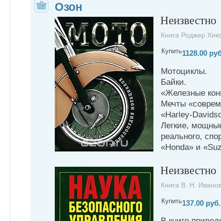
Озон
Неизвестно
Книга Роджер Хикс
Купить
1128.00 руб
Мотоциклы.
Байки.
«Железные кон
Мечты «соврем
«Harley-Davids
Легкие, мощные
реального, спо
«Honda» и «Su
Неизвестно
Книга В. Н. Иванов
Купить
137.00 руб.
В книге приве