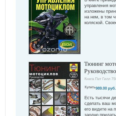
управления мо
изложены прин
на нем, в том 
коляской. Сво
Тюнинг мот
Руководств
Книга Пит Гилл 75
Купить
989.00 руб.
Есть тысячи д
сделать ваш мо
его видите на 
заодно придат