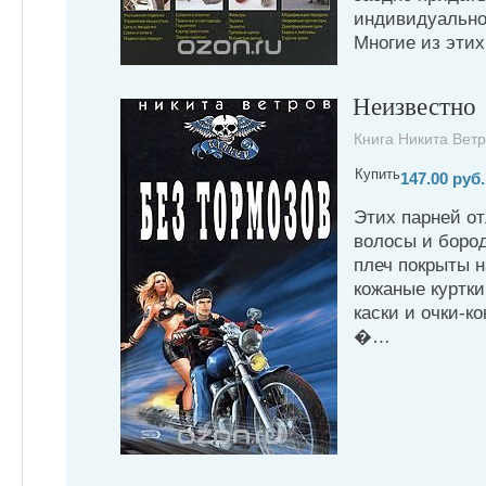
индивидуально
Многие из эти
Неизвестно
Книга Никита Ветр
Купить
147.00 руб.
Этих парней о
волосы и бород
плеч покрыты н
кожаные куртки
каски и очки-к
�…