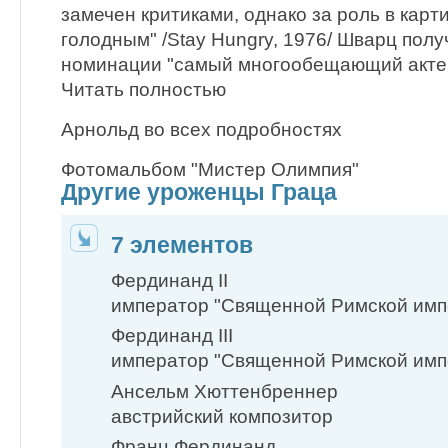
замечен критиками, однако за роль в карт
голодным" /Stay Hungry, 1976/ Шварц полу
номинации "самый многообещающий актер"
Читать полностью
Арнольд во всех подробностях
Фотомальбом "Мистер Олимпия"
Другие уроженцы Граца
7 элементов
Фердинанд II
император "Священной Римской импе
Фердинанд III
император "Священной Римской импе
Ансельм Хюттенбреннер
австрийский композитор
Франц Фердинанд