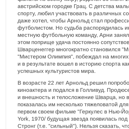
австрийском городке Грац. С детства маль
спорту, любил участвовать в различных со
даже хотел, чтобы Арнольд стал профес
футболистом. Но судьба распорядилась ин
местную футбольную команду, Арни занял
этом поприще удача постоянно сопутство
Шварценеггер многократно становился "М
"Мистером Олимпия", побеждал на многих
и в результате вошел в историю спорта ка
успешных культуристов мира.
В возрасте 22 лет Арнольд решил попробо
киноактера и подался в Голливуд. Продю
и внешность и телосложение Шварца, но 
показалась им несколько тяжеловатой для
первом своем фильме "Геркулес в Нью-Йор
York, 1970/ будущая звезда появилась по
Стронг (т.е. "сильный"). Нельзя сказать, ч