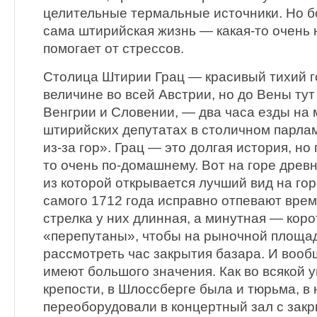
целительные термальные источники. Но б
сама штирийская жизнь — какая-то очень 
помогает от стрессов.
Столица Штирии Грац — красивый тихий г
величине во всей Австрии, но до Вены тут
Венгрии и Словении, — два часа езды на 
штирийских депутатах в столичном парлам
из-за гор». Грац — это долгая история, но
то очень по-домашнему. Вот на горе древ
из которой открывается лучший вид на го
самого 1712 года исправно отпевают врем
стрелка у них длинная, а минутная — коро
«перепутаны», чтобы на рыночной площад
рассмотреть час закрытия базара. И воо
имеют большого значения. Как во всякой
крепости, в Шлоссберге была и тюрьма, в
переоборудовали в концертный зал с зак