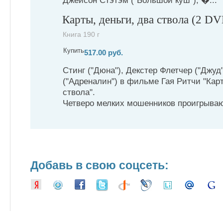
Джейсон Стэтэм ("Большой куш"), �...
Карты, деньги, два ствола (2 D
Книга 190 г
Купить
517.00 руб.
Стинг ("Дюна"), Декстер Флетчер ("Джуд
("Адреналин") в фильме Гая Ритчи "Карт
ствола".
Четверо мелких мошенников проигрывают
Добавь в свою соцсеть: