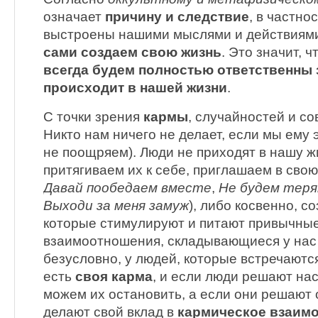
означает
причину и следствие
, в частно
выстроены нашими мыслями и действиям
сами создаем свою жизнь
. Это значит, 
всегда будем полностью ответственны з
происходит в нашей жизни
.
С точки зрения
кармы
, случайностей и со
Никто нам ничего не делает, если мы ему 
не поощряем). Люди не приходят в нашу ж
притягиваем их к себе, приглашаем в свою
Давай пообедаем вместе
,
Не будем терят
Выходи за меня замуж
), либо косвенно, с
которые стимулируют и питают привычны
взаимоотношения, складывающиеся у нас 
безусловно, у людей, которые встречаются
есть
своя карма
, и если люди решают нас
можем их остановить, а если они решают 
делают свой вклад в
кармическое взаим