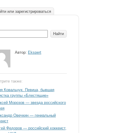
йти или зарегистрироваться
Автор:
Ekspert
трите также:
я Ковальчук. Певица, бывшая
истка группы «Блестящие»
ксей Морозов — звезда российского
кея
ксандр Овечкин — гениальный
кеист
гей Федоров — российский хоккеист,