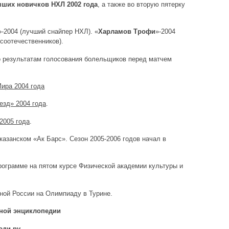
чших новичков НХЛ 2002 года
, а также во вторую пятерку
»-2004 (лучший снайпер НХЛ). «
Харламов Трофи
»-2004
соотечественников).
 результатам голосования болельщиков перед матчем
Мира 2004 года
езд» 2004 года
.
2005 года
.
 казанском «Ак Барс». Сезон 2005-2006 годов начал в
рограмме на пятом курсе Физической академии культуры и
рной России на Олимпиаду в Турине.
ной энциклопедии
юди.ру