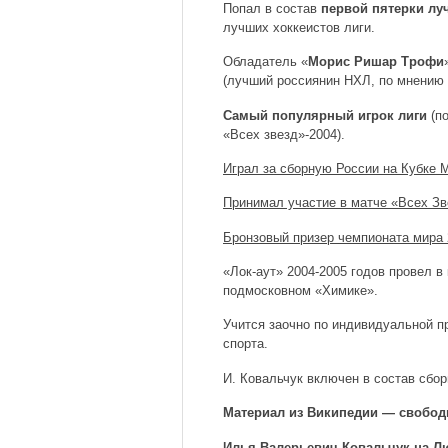
Попал в состав
первой пятерки лу
лучших хоккеистов лиги.
Обладатель «
Морис Ришар Трофи
(лучший россиянин НХЛ, по мнению 
Самый популярный игрок лиги
(по
«Всех звезд»-2004).
Играл за сборную России на Кубке 
Принимал участие в матче «Всех Зв
Бронзовый призер чемпионата мира 
«Лок-аут» 2004-2005 годов провел в
подмосковном «Химике».
Учится заочно по индивидуальной п
спорта.
И. Ковальчук включен в состав сбо
Материал из Википедии — свобод
Илья Валерьевич Ковальчук на Л