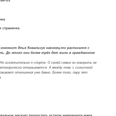
ена
 страничка
хоккеист Илья Ковальчук наконец-то расписался с
ь. До этого они более трёх дет жили в гражданском
Но исключительно о спорте. О своей семье он говорить не
категорически отказывается. А между тем, с солисткой
рживает отношения уже давно. Более того, пару лет
а.
вальчук рискует пропустить остаток чемпионата мира