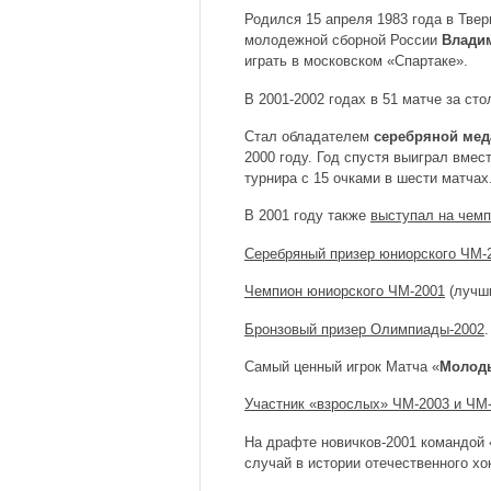
Родился 15 апреля 1983 года в Твер
молодежной сборной России
Влади
играть в московском «Спартаке».
В 2001-2002 годах в 51 матче за ст
Стал обладателем
серебряной мед
2000 году. Год спустя выиграл вме
турнира с 15 очками в шести матчах
В 2001 году также
выступал на чемп
Серебряный призер юниорского ЧМ-
Чемпион юниорского ЧМ-2001
(лучши
Бронзовый призер Олимпиады-2002
.
Самый ценный игрок Матча «
Молоды
Участник «взрослых» ЧМ-2003 и ЧМ
На драфте новичков-2001 командой
случай в истории отечественного хок