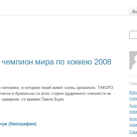
Во
 чемпион мира по хоккею 2008
Смо
о человеке, в котором гений живет очень органично. ТАКОГО
Юли
ячески и буквально со всех сторон одаренного хоккеиста не
сол
, наверное, со времен Павла Буре.
Але
хок
Але
чук (биография)
хок
Сер