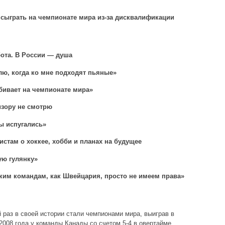
сыграть на чемпионате мира из-за дисквалификации
ота. В России — душа
лю, когда ко мне подходят пьяные»
абивает на чемпионате мира»
изору не смотрю
ы испугались»
истам о хоккее, хобби и планах на будущее
ую гулянку»
ким командам, как Швейцария, просто не имеем права»
 раз в своей истории стали чемпионами мира, выиграв в
008 года у команды Канады со счетом 5-4 в овертайме.