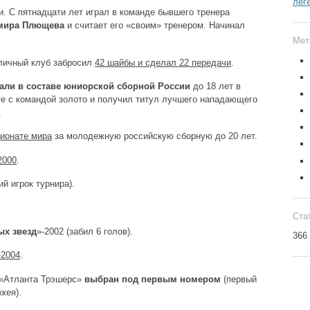
лег
и. С пятнадцати лет играл в команде бывшего тренера
мира Плющева
и считает его «своим» тренером. Начинал
Мет
оличный клуб забросил
42 шайбы и сделал 22 передачи
.
али в составе юниорской сборной России
до 18 лет в
сте с командой золото и получил титул лучшего нападающего
.
ионате мира
за молодежную российскую сборную до 20 лет.
2000
.
й игрок турнира).
Ста
х звезд
»-2002 (забил 6 голов).
366
-2004
.
 «Атланта Трэшерс»
выбран под первым номером
(первый
кея).