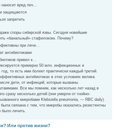
 наносит вред печ…
ни защищаются
ьзя запретить
даже споры сибирской язвы. Сегодня новейшие
дить «банальный» стафилококк. Почему?
ффективны при лече…
ат антибиотиками
биотиков привел к…
иксируется примерно 50 млн. инфекционных и
 год, то есть ими болеет практически каждый третий.
 эффективных антибиотиках в этих условиях велика.
числе дети, от инфекций, которые вызваны
штаммами. Все мы помним, как несколько лет назад в
ло сразу несколько детей (они умерли от гнойно-
ызванного микробами Klebsiella pneumonia, — RBC daily).
з была связана с тем, что микробы оказались резистентны
м было лечить.
ни? Или против жизни?