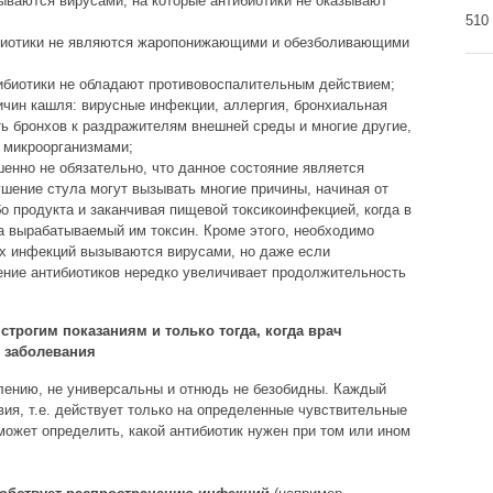
ваются вирусами, на которые антибиотики не оказывают
510
иотики не являются жаропонижающими и обезболивающими
биотики не обладают противовоспалительным действием;
чин кашля: вирусные инфекции, аллергия, бронхиальная
ь бронхов к раздражителям внешней среды и многие другие,
 микроорганизмами;
нно не обязательно, что данное состояние является
шение стула могут вызывать многие причины, начиная от
о продукта и заканчивая пищевой токсикоинфекцией, когда в
 а вырабатываемый им токсин. Кроме этого, необходимо
х инфекций вызываются вирусами, но даже если
ение антибиотиков нередко увеличивает продолжительность
строгим показаниям и только тогда, когда врач
 заболевания
алению, не универсальны и отнюдь не безобидны. Каждый
вия, т.е. действует только на определенные чувствительные
может определить, какой антибиотик нужен при том или ином