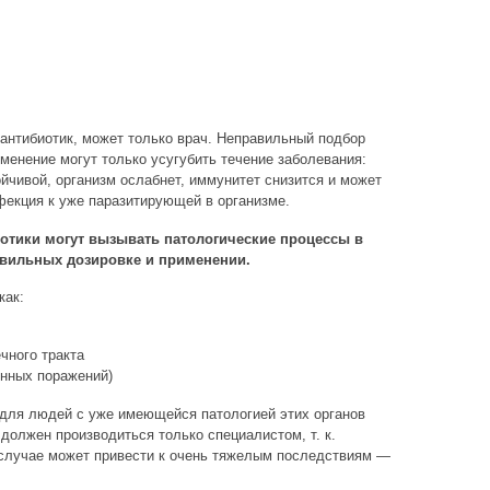
 антибиотик, может только врач. Неправильный подбор
менение могут только усугубить течение заболевания:
йчивой, организм ослабнет, иммунитет снизится и может
екция к уже паразитирующей в организме.
иотики могут вызывать патологические процессы в
авильных дозировке и применении.
как:
чного тракта
венных поражений)
 (для людей с уже имеющейся патологией этих органов
 должен производиться только специалистом, т. к.
 случае может привести к очень тяжелым последствиям —