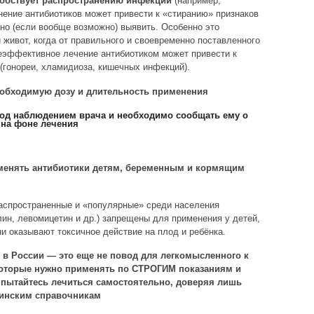
обствует распространению инфекций
(например,
ение антибиотиков может привести к «стиранию» признаков
дно (если вообще возможно) выявить. Особенно это
 живот, когда от правильного и своевременно поставленного
Неэффективное лечение антибиотиком может привести к
(гонореи, хламидиоза, кишечных инфекций).
еобходимую дозу и длительность применения
под наблюдением врача и необходимо сообщать ему о
на фоне лечения
менять антибиотики детям, беременным и кормящим
распространенные и «популярные» среди населения
лин, левомицетин и др.) запрещены для применения у детей,
 оказывают токсичное действие на плод и ребёнка.
в России — это еще не повод для легкомысленного к
которые нужно применять по СТРОГИМ показаниям и
 пытайтесь лечиться самостоятельно, доверяя лишь
цинским справочникам