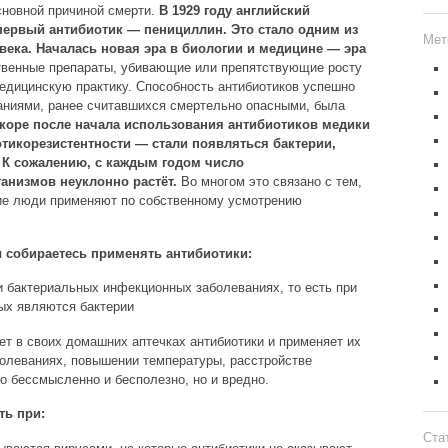
сновной причиной смерти.
В 1929 году английский
первый антибиотик — пенициллин. Это стало одним из
Мет
ека. Началась новая эра в биологии и медицине — эра
твенные препараты, убивающие или препятствующие росту
едицинскую практику. Способность антибиотиков успешно
аниями, ранее считавшихся смертельно опасными, была
скоре после начала использования антибиотиков медики
тикорезистентности — стали появляться бактерии,
 К сожалению, с каждым годом число
анизмов неуклонно растёт.
Во многом это связано с тем,
гие люди применяют по собственному усмотрению
ы собираетесь применять антибиотики:
 бактериальных инфекционных заболеваниях, то есть при
ых являются бактерии
т в своих домашних аптечках антибиотики и применяет их
олеваниях, повышении температуры, расстройстве
о бессмысленно и бесполезно, но и вредно.
ть при:
Ста