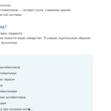
тологии
антибиотиков — потеря слуха, снижение зрения
истой системы
ред?
 врач пациента.
мне помогло ваше лекарство. Я самым тщательным образом
 бутылочке.
 антибиотиков
тибиотиках
ли «враги»
за
ибиотиками
ме антибиотиков
ками
та при лечении ант�…