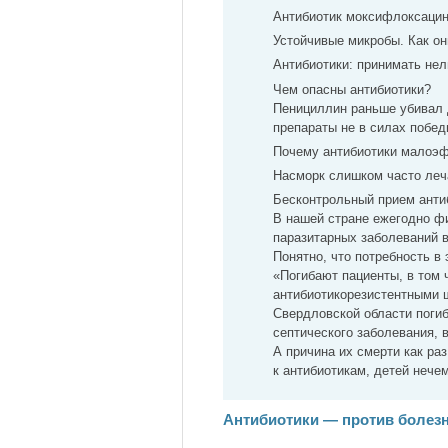
Антибиотик моксифлоксацин
Устойчивые микробы. Как о
Антибиотики: принимать нел
Чем опасны антибиотики?
Пенициллин раньше убивал 
препараты не в силах побе
Почему антибиотики малоэ
Насморк слишком часто леч
Бесконтрольный прием анти
В нашей стране ежегодно ф
паразитарных заболеваний в
Понятно, что потребность в
«Погибают пациенты, в том 
антибиотикорезистентными 
Свердловской области погиб
септического заболевания, в
А причина их смерти как ра
к антибиотикам, детей нече
Антибиотики — против болез