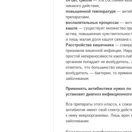
ОРВИ, гриппе
— эти состояния вызы
никакого действия;
повышенной температуре
— антиб
препаратами;
воспалительных процессах
— анти
кашле
— существует множество при
астма, повышенная чувствительност
и лишь малая доля кашля связана с
Расстройстве кишечника
— соверше
признаком кишечной инфекции. Нару
простой непереносимости какого-либ
организм попадает не возбудитель,
отметить, что большинство кишечны
возбудитель — бактерии, то примен
заболевания.
Применять антибиотики нужно по 
установит диагноз инфекционного
Все препараты этого класса, к сож
антибиотик имеет свой спектр дейст
к нему микроорганизмы. Лишь врач 
заболевании.