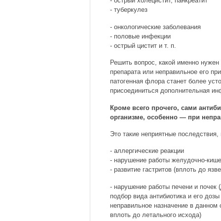
- острый холецистит, панкреатит
- туберкулез
- онкологические заболевания
- половые инфекции
- острый цистит и т. п.
Решить вопрос, какой именно нужен
препарата или неправильное его при
патогенная флора станет более усто
присоединиться дополнительная инф
Кроме всего прочего, сами антиб
организме, особенно — при непр
Это такие неприятные последствия, 
- аллергические реакции
- нарушение работы желудочно-кише
- развитие гастритов (вплоть до яз
- нарушение работы печени и почек
подбор вида антибиотика и его дозы
неправильное назначение в данном
вплоть до летального исхода)