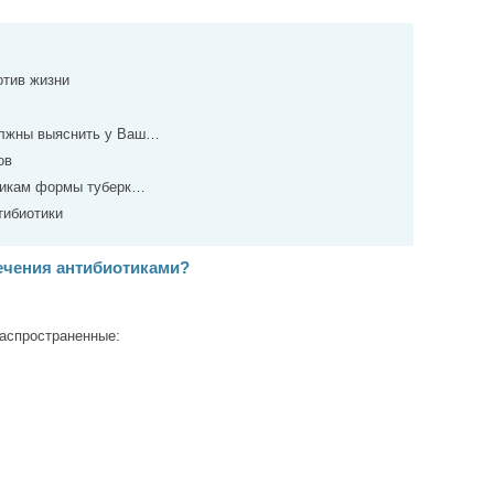
отив жизни
олжны выяснить у Ваш…
ов
тикам формы туберк…
тибиотики
ечения антибиотиками?
распространенные: