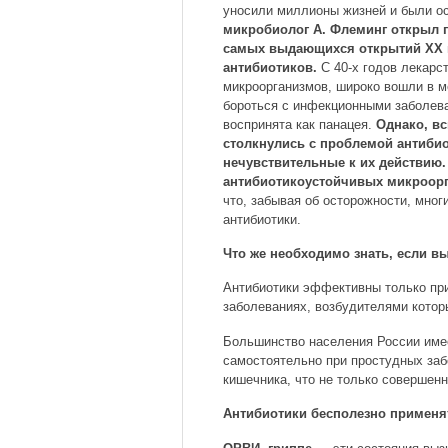
уносили миллионы жизней и были о
микробиолог А. Флеминг открыл 
самых выдающихся открытий XX в
антибиотиков.
С 40-х годов лекарс
микроорганизмов, широко вошли в м
бороться с инфекционными заболев
воспринята как панацея.
Однако, в
столкнулись с проблемой антибио
нечувствительные к их действию.
антибиотикоустойчивых микроорг
что, забывая об осторожности, мно
антибиотики.
Что же необходимо знать, если в
Антибиотики эффективны только при
заболеваниях, возбудителями котор
Большинство населения России имее
самостоятельно при простудных заб
кишечника, что не только совершенн
Антибиотики бесполезно применя