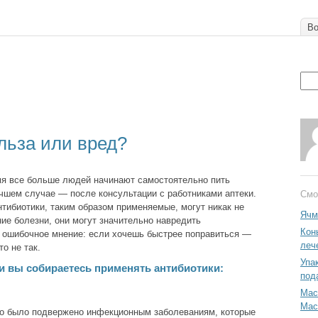
Во
льза или вред?
мя все больше людей начинают самостоятельно пить
учшем случае — после консультации с работниками аптеки.
Смо
антибиотики, таким образом применяемые, могут никак не
Ячм
ние болезни, они могут значительно навредить
Кон
 ошибочное мнение: если хочешь быстрее поправиться —
леч
то не так.
Упа
ли вы собираетесь применять антибиотики:
под
Мас
Мас
во было подвержено инфекционным заболеваниям, которые