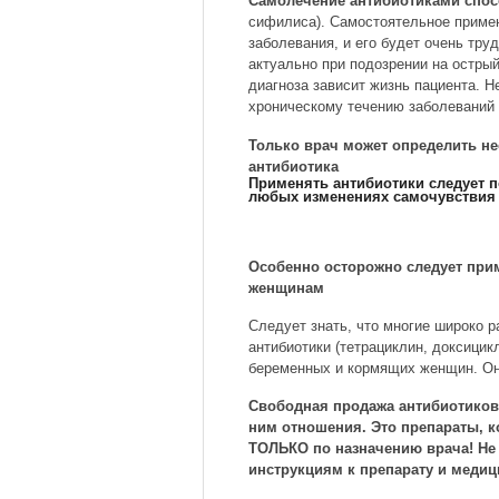
Самолечение антибиотиками спос
сифилиса). Самостоятельное примен
заболевания, и его будет очень тру
актуально при подозрении на острый
диагноза зависит жизнь пациента. 
хроническому течению заболеваний 
Только врач может определить н
антибиотика
Применять антибиотики следует 
любых изменениях самочувствия 
Особенно осторожно следует при
женщинам
Следует знать, что многие широко 
антибиотики (тетрациклин, доксицик
беременных и кормящих женщин. Они
Свободная продажа антибиотиков 
ним отношения. Это препараты, 
ТОЛЬКО по назначению врача! Не
инструкциям к препарату и меди