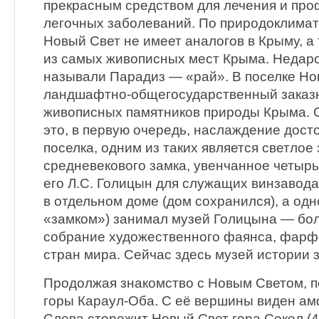
прекрасным средством для лечения и про
легочных заболеваний. По природоклимат
Новый Свет не имеет аналогов в Крыму, а
из самых живописных мест Крыма. Недар
называли Парадиз — «рай». В поселке Н
ландшафтно-общегосударственный заказн
живописных памятников природы Крыма. 
это, в первую очередь, наслаждение дос
поселка, одним из таких является светлое
средневекового замка, увенчанное четыр
его Л.С. Голицын для служащих винзавода
в отдельном доме (дом сохранился), а одн
«замком») занимал музей Голицына — бо
собрание художественного фаянса, фарфо
стран мира. Сейчас здесь музей истории 
Продолжая знакомство с Новым Светом, 
горы Караул-Оба. С её вершины виден ам
Слева сторожит Новый Свет гора Сокол (