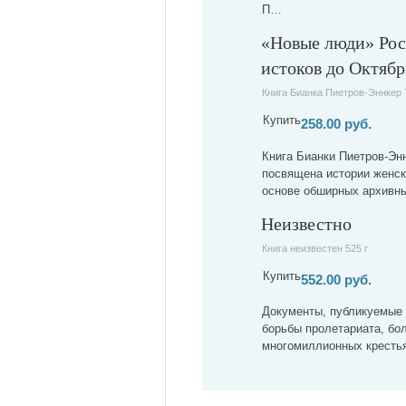
П…
«Новые люди» Рос
истоков до Октяб
Книга Бианка Пиетров-Эннкер 
Купить
258.00 руб.
Книга Бианки Пиетров-Энн
посвящена истории женско
основе обширных архивн
Неизвестно
Книга неизвестен 525 г
Купить
552.00 руб.
Документы, публикуемые 
борьбы пролетариата, бо
многомиллионных крест