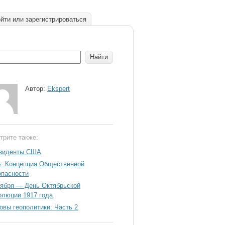
йти или зарегистрироваться
Автор:
Ekspert
трите также:
зиденты США
: Концепция Общественной
опасности
оября — День Октябрьской
олюции 1917 года
овы геополитики: Часть 2