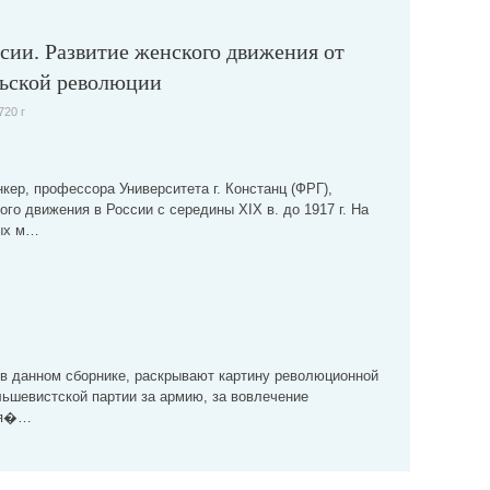
сии. Развитие женского движения от
рьской революции
720 г
кер, профессора Университета г. Констанц (ФРГ),
го движения в России с середины XIX в. до 1917 г. На
ых м…
в данном сборнике, раскрывают картину революционной
льшевистской партии за армию, за вовлечение
ья�…