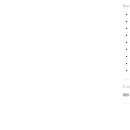
Мет
Ста
989