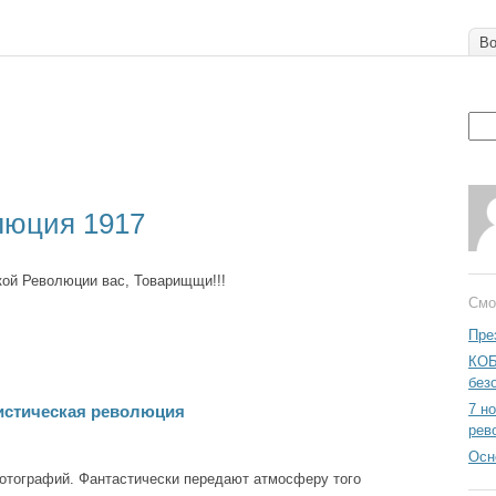
Во
люция 1917
ой Революции вас, Товарищщи!!!
Смо
Пре
КОБ
без
7 н
истическая революция
рев
Осн
отографий. Фантастически передают атмосферу того