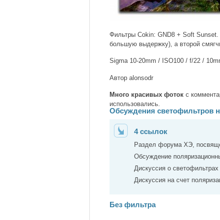
Фильтры Cokin: GND8 + Soft Sunset.
большую выдержку), а второй смягч
Sigma 10-20mm / ISO100 / f/22 / 10
Автор alonsodr
Много красивых фоток
с коммента
использовались.
Обсуждения светофильтров 
4 ссылок
Раздел форума ХЭ, посвя
Обсуждение поляризационн
Дискуссия о светофильтрах
Дискуссия на счет поляриз
Без фильтра