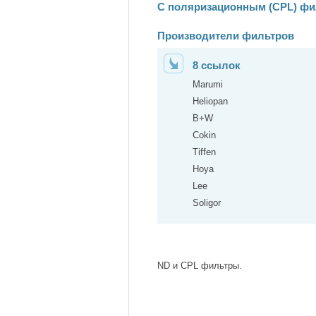
С поляризационным (CPL) ф
Производители фильтров
8 ссылок
Marumi
Heliopan
B+W
Cokin
Tiffen
Hoya
Lee
Soligor
ND и CPL фильтры.