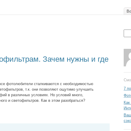
Во
офильтрам. Зачем нужны и где
Смо
 все фотолюбители сталкиваются с необходимостью
7 по
етофильтров, т.к. они позволяют ощутимо улучшить
фий в различных условиях. Но условий много,
Фот
ного и светофильтров. Как в этом разобраться?
Как
Инт
Ваш
сэк