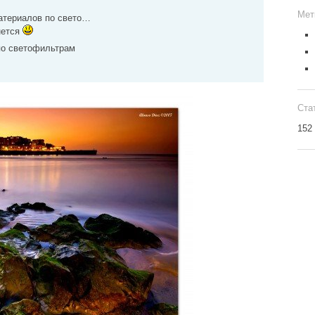
Мет
атериалов по свето…
нется
по светофильтрам
Ста
152