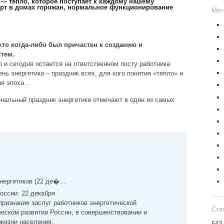
— тепло, которое поступает к каждому нашему
рт в домах горожан, нормальное функционирование
Мет
 кто когда-либо был причастен к созданию и
тем.
о и сегодня остается на ответственном посту работника
нь энергетика – праздник всех, для кого понятия «тепло» и
лая эпоха…
нальный праздник энергетики отмечают в один из самых
энергетиков (22 де�…
оссии: 22 декабря
 признания заслуг работников энергетической
Ста
еском развитии России, в совершенствовании и
жизни населения.
543