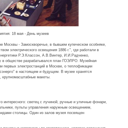
ятия: 18 мая - День музеев
не Москвы - Замоскворечье, в бывшем купеческом особняке,
вом электрического освещения 1886 г.", где работали в
нергетики Р.Э.Классон, А.В.Винтер, И.И.Радченко,
ду в обществе разрабатывался план ГОЭЛРО. Музейная
ии первых электростанций в Москве, о теплофикации
осэнерго" в настоящем и будущем. В музее хранятся
, крупномасштабные макеты.
о интересного: светец с лучиной, ручные и уличные фонари,
ильники, пульты управления наружным освещением,
видами столицы. Один из залов музея посвящен