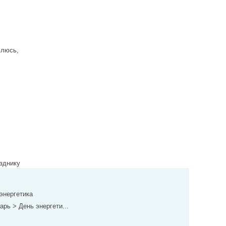
,
млюсь,
зднику
 энергетика
рь > День энергети...