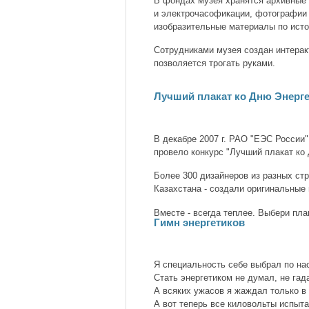
В фондах музея хранятся архивные 
и электрочасофикации, фотографии 
изобразительные материалы по ист
Сотрудниками музея создан интерак
позволяется трогать руками.
Лучший плакат ко Дню Энерге
В декабре 2007 г. РАО "ЕЭС России"
провело конкурс "Лучший плакат ко 
Более 300 дизайнеров из разных стр
Казахстана - создали оригинальные 
Вместе - всегда теплее. Выбери плак
Гимн энергетиков
Я специальность себе выбрал по на
Стать энергетиком не думал, не гад
А всяких ужасов я жаждал только в 
А вот теперь все киловольты испыта