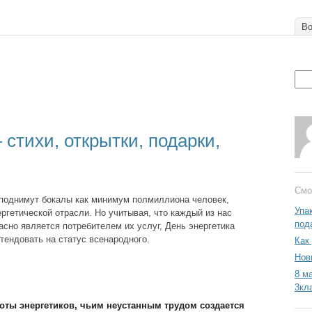
Во
 стихи, открытки, подарки,
Смо
 поднимут бокалы как минимум полмиллиона человек,
Упа
ргетической отрасли. Но учитывая, что каждый из нас
под
асно является потребителем их услуг, День энергетика
тендовать на статус всенародного.
Как
Нов
8 м
3кл
оты энергетиков, чьим неустанным трудом создается