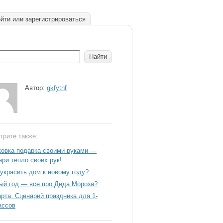
йти или зарегистрироваться
Автор:
gkfytnf
трите также:
ковка подарка своими руками —
ари тепло своих рук!
 украсить дом к новому году?
ый год — все про Деда Мороза?
арта. Сценарий праздника для 1-
ассов