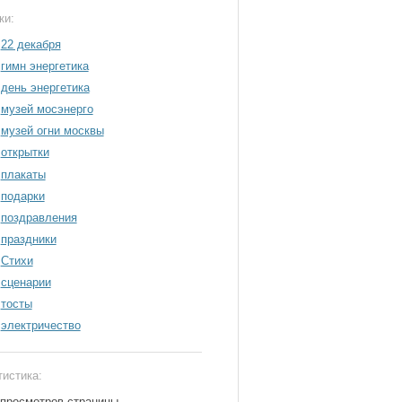
ки:
22 декабря
гимн энергетика
день энергетика
музей мосэнерго
музей огни москвы
открытки
плакаты
подарки
поздравления
праздники
Стихи
сценарии
тосты
электричество
тистика:
 просмотров страницы