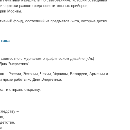
и печатные материалы по светотехнике, истории освещения
и чертежи разного рода осветительных приборов,
ории Москвы.
тивный фонд, состоящий из предметов быта, которые детям
тика
 совместно с журналом о графическом дизайне [кАк)
Дню Энергетика".
ан – России, Эстонии, Чехии, Украины, Беларуси, Армении и
и яркие работы ко Дню Энергетика.
ат и отправь открытку.
следству –
ал, –
детстве,
л.