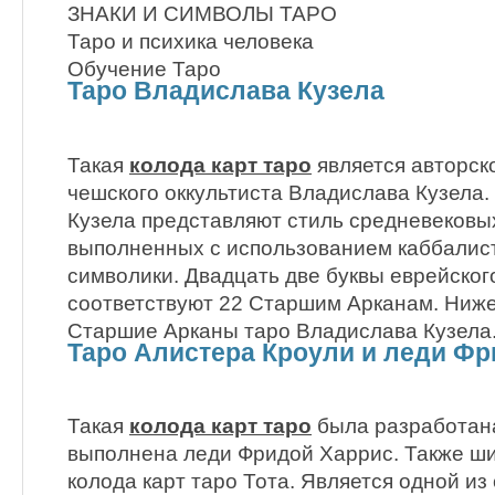
ЗНАКИ И СИМВОЛЫ ТАРО
Таро и психика человека
Обучение Таро
Таро Владислава Кузела
Такая
колода карт таро
является авторск
чешского оккультиста Владислава Кузела
Кузела представляют стиль средневековых
выполненных с использованием каббалист
символики. Двадцать две буквы еврейско
соответствуют 22 Старшим Арканам. Ниж
Старшие Арканы таро Владислава Кузела
Таро Алистера Кроули и леди Ф
Такая
колода карт таро
была разработан
выполнена леди Фридой Харрис. Также ши
колода карт таро Тота. Является одной и