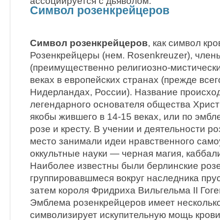
ассоциируется с дьяволом.
Символ розенкрейцеров
Символ розенкрейцеров
, как символ кр
Розенкрейцеры (нем. Rosenkreuzer), член
(преимущественно религиозно-мистически
веках в европейских странах (прежде всег
Нидерландах, России). Название происхо
легендарного основателя общества Христ
якобы жившего в 14-15 веках, или по эмб
розе и кресту. В учении и деятельности 
место занимали идеи нравственного сам
оккультные науки — черная магия, каббал
Наиболее известны были берлинские роз
группировавшмеся вокруг наследника прус
затем короля Фридриха Вильгельма II Гог
Эмблема розенкрейцеров имеет несколько
символизирует искупительную мощь крови