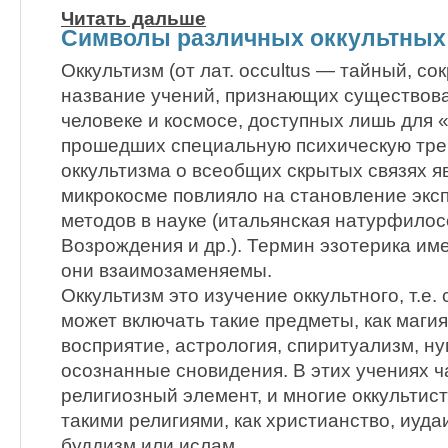
Читать дальше
Символы различных оккультных
Оккультизм (от лат. occultus — тайный, с
название учений, признающих существова
человеке и космосе, доступных лишь для
прошедших специальную психическую тре
оккультизма о всеобщих скрытых связях яв
микрокосме повлияло на становление эк
методов в науке (итальянская натурфило
Возрождения и др.). Термин эзотерика им
они взаимозаменяемы.
Оккультизм это изучение оккультного, т.е. 
может включать такие предметы, как маги
восприятие, астрология, спиритуализм, н
осознанные сновидения. В этих учениях ч
религиозный элемент, и многие оккультис
такими религиями, как христианство, иуда
буддизм или ислам.