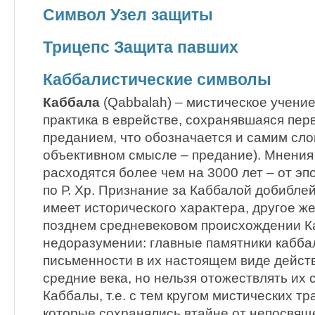
Символ Узел защиты
Трицепс Защита павших
Каббалистические символы
Каббала
(Qabbalah) – мистическое учение
практика в еврействе, сохранявшаяся пе
преданием, что обозначается и самим сло
объективном смысле – предание). Мнения
расходятся более чем на 3000 лет – от эпо
по Р. Хр. Признание за Каббалой добибле
имеет исторического характера, другое ж
позднем средневековом происхождении К
недоразумении: главные памятники кабба
письменности в их настоящем виде дейст
средние века, но нельзя отожествлять их
Каббалы, т.е. с тем кругом мистических т
которые сохранялись втайне от непосвящ