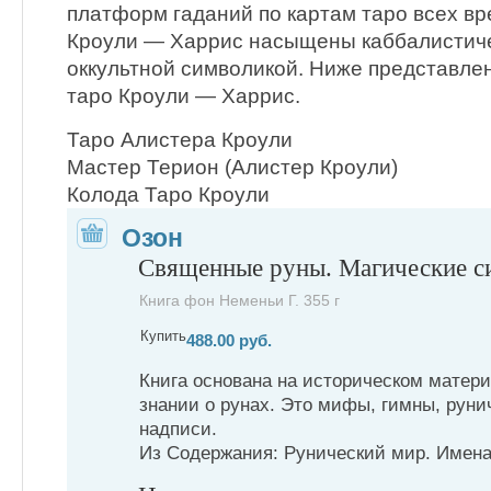
платформ гаданий по картам таро всех вр
Кроули — Харрис насыщены каббалистиче
оккультной символикой. Ниже представл
таро Кроули — Харрис.
Таро Алистера Кроули
Мастер Терион (Алистер Кроули)
Колода Таро Кроули
Озон
Священные руны. Магические с
Книга фон Неменьи Г. 355 г
Купить
488.00 руб.
Книга основана на историческом матер
знании о рунах. Это мифы, гимны, руни
надписи.
Из Содержания: Рунический мир. Имена 