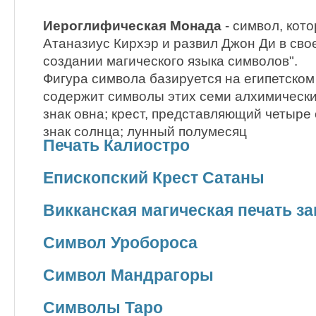
Иероглифическая Монада
- символ, кот
Атаназиус Кирхэр и развил Джон Ди в свое
создании магического языка символов".
Фигура символа базируется на египетском
содержит символы этих семи алхимически
знак овна; крест, представляющий четыре
знак солнца; лунный полумесяц
Печать Калиостро
Епископский Крест Сатаны
Викканская магическая печать з
Символ Уробороса
Символ Мандрагоры
Символы Таро