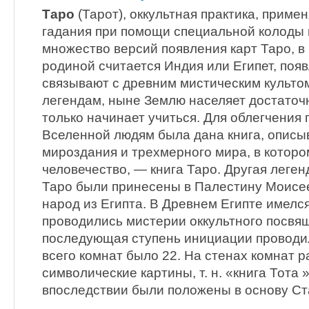
Таро
(Тарот), оккультная практика, приме
гадания при помощи специальной колоды 
множество версий появления карт Таро, в
родиной считается Индия или Египет, поя
связывают с древним мистическим культо
легендам, ныне Землю населяет достаточн
только начинает учиться. Для облегчения 
Вселенной людям была дана книга, описы
мироздания и трехмерного мира, в которо
человечество, — книга Таро. Другая легенд
Таро были принесены в Палестину Моисе
народ из Египта. В Древнем Египте имелся
проводились мистерии оккультного посвя
последующая ступень инициации проводил
всего комнат было 22. На стенах комнат 
символические картины, т. н. «книга Тота 
впоследствии были положены в основу Ст