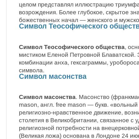
целом представлял иллюстрацию триумфа 
возрождения. Более глубокое, скрытое з
божественных начал — женского и мужског
Символ Теософического общест
Символ Теософического общества
, ос
мистиком Еленой Петровной Блаватской. 
комбинации анха, гексаграммы, уробороса
символа.
Символ масонства
Символ масонства
. Масонство (франкмас
mason, англ. free mason — букв. «вольный
религиозно-нравственное движение, возн
столетия в Великобритании, связанное с 
религиозной потребности на внецерковно
(Великая ложа) основана в Лондоне 24 ию