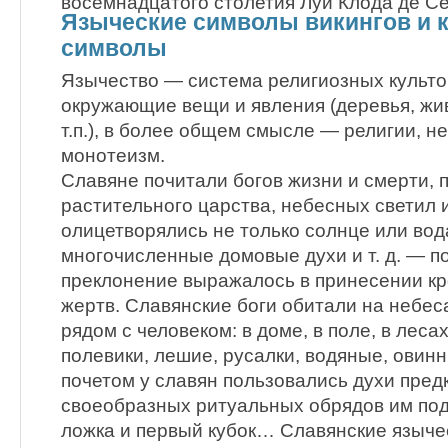
восемнадцатого столетия Луи Клода де С
Языческие символы викингов и 
символы
Язычество — система религиозных культ
окружающие вещи и явления (деревья, жив
т.п.), в более общем смысле — религии, 
монотеизм.
Славяне почитали богов жизни и смерти, 
растительного царства, небесных светил и
олицетворялись не только солнце или вода
многочисленные домовые духи и т. д. — п
преклонение выражалось в принесении кр
жертв. Славянские боги обитали на небес
рядом с человеком: в доме, в поле, в леса
полевики, лешие, русалки, водяные, овинн
почетом у славян пользовались духи предк
своеобразных ритуальных обрядов им по
ложка и первый кубок… Славянские языче