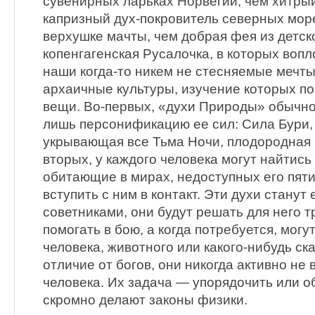
сувенирных ларьках Норвегии, чем хитры
капризный дух-покровитель северных мор
верхушке мачты, чем добрая фея из детск
копенгагенская Русалочка, в которых вопл
наши когда-то никем не стесняемые мечты
архаичные культуры, изучение которых по
вещи. Во-первых, «духи Природы» обычно
лишь персонификацию ее сил: Сила Бури,
укрывающая все Тьма Ночи, плодородная
вторых, у каждого человека могут найтись
обитающие в мирах, недоступных его пяти
вступить с ним в контакт. Эти духи станут
советниками, они будут решать для него т
помогать в бою, а когда потребуется, могу
человека, животного или какого-нибудь ск
отличие от богов, они никогда активно не
человека. Их задача — упорядочить или об
скромно делают законы физики.