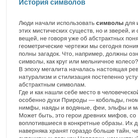
История символов
Люди начали использовать
символы
для 
этих мистических существ, но и зверей, 
вещей, не говоря уже об абстрактных пон
геометрические чертежи мы сегодня пони
полны загадок. Что, например, должны оз
символы, как круг или мельничное колесо
В эпоху мегалита началась настоящая рев
натурализм и стилизация постепенно уст
абстрактным символам.
Где и как нашли себе место в человеческо
особенно духи Природы — кобольды, гномы
нимфы, наяды и водяные, феи, эльфы и ма
Может быть, это герои древних мифов, с
воплотившиеся в конкретные образы. Их д
наверняка хранят гораздо больше тайн, ч