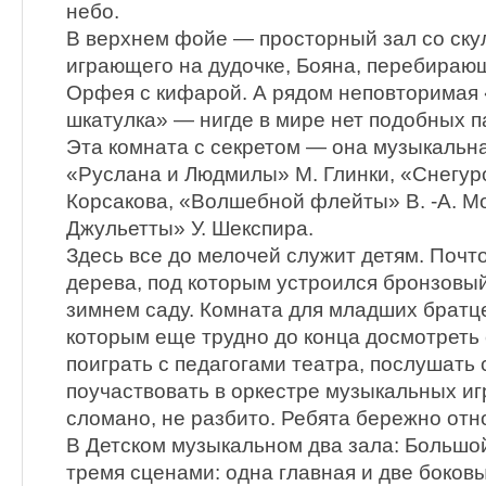
небо.
В верхнем фойе — просторный зал со ску
играющего на дудочке, Бояна, перебирающ
Орфея с кифарой. А рядом неповторимая 
шкатулка» — нигде в мире нет подобных па
Эта комната с секретом — она музыкальна
«Руслана и Людмилы» М. Глинки, «Снегуро
Корсакова, «Волшебной флейты» В. -А. М
Джульетты» У. Шекспира.
Здесь все до мелочей служит детям. Почт
дерева, под которым устроился бронзовы
зимнем саду. Комната для младших братц
которым еще трудно до конца досмотреть 
поиграть с педагогами театра, послушать 
поучаствовать в оркестре музыкальных иг
сломано, не разбито. Ребята бережно отно
В Детском музыкальном два зала: Большой
тремя сценами: одна главная и две боков