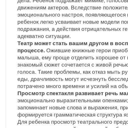
дела. Ребенок подражает мимике, голосо
движениям актеров. Вследствие положите
эмоционального настроя, появляющегося в
ребенок легко усваивает новые модели п
подражания, а действия отрицательных г
адекватно ситуации.
Театр может стать вашим другом в вос
процессе.
Ожившие книжные герои приобр
малыша, ему проще отделить хорошее от п
знакомый сюжет сочетается с живой речь
голоса. Такие проблемы, как отказ мыть ру
еды, драчливость могут исчезнуть бесслед
потрачено много времени и усилий на объ
Просмотр спектакля развивает речь м
эмоционально выразительными опенками;
запоминает новые слова и выражения, при
формируется грамматическая структура я
Для ребенка просмотр театрального пред