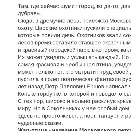
Там, где сейчас шумит город, когда-то, да
дубравы.
Сюда, в дремучие леса, приезжал Москов
охоту. Царские охотники пускали специал
которые ловили дичь. Охотников звали со
лесов время оставило ставшее сказочным
и красивый городской парк, в котором, как
Их может увидеть и услышать каждый. Но 
самая красивая и необычная птица, увиде
может только тот, кто затратит труд своей
пустила в полет поэтическая фантазия ру
лет назад Петр Павлович Ершов написал ч
Коньке-горбунке, в которой и поведал о 
С тех пор, широко и вольно раскинув крыл
миру. Но в Сокольниках у нее особый дом
здесь не просто живет, а поет, танцует и 
чудесные сказки.
Жар-птица - название Московского детс