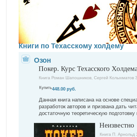
Книги по Техасскому холдему
Озон
Покер. Курс Техасского Холдем
Книга Роман Шапошников, Сергей Колыхматов 3
Купить
448.00 руб.
Данная книга написана на основе спец
разработок авторов и призвана дать ч
достаточную теоретическую подготовку
Неизвестно
Книга П. Арнольд 