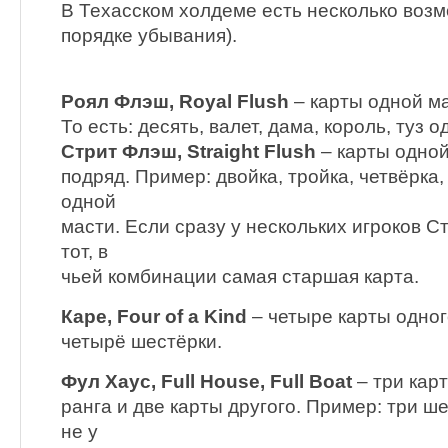
В Техасском холдеме есть несколько воз
порядке убывания).
Роял Флэш, Royal Flush
– карты одной ма
То есть: десять, валет, дама, король, туз 
Стрит Флэш, Straight Flush
– карты одно
подряд. Пример: двойка, тройка, четвёрка,
одной
масти. Если сразу у нескольких игроков С
тот, в
чьей комбинации самая старшая карта.
Каре, Four of a Kind
– четыре карты одног
четырё шестёрки.
Фул Хаус, Full House, Full Boat
– три кар
ранга и две карты другого. Пример: три ше
не у